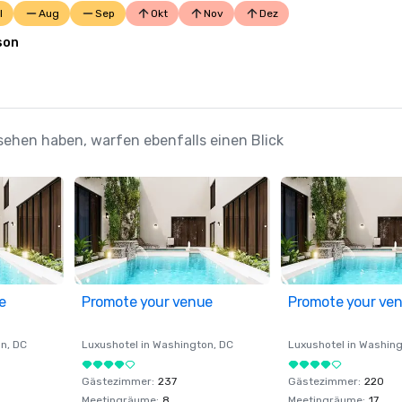
l
Aug
Sep
Okt
Nov
Dez
son
esehen haben, warfen ebenfalls einen Blick
e
Promote your venue
Promote your ve
on
, DC
Luxushotel in
Washington
, DC
Luxushotel in
Washing
Gästezimmer
:
237
Gästezimmer
:
220
Meetingräume
:
8
Meetingräume
:
17