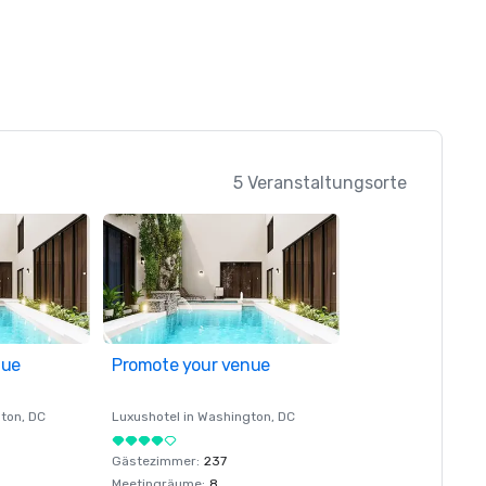
5 Veranstaltungsorte
nue
Promote your venue
ton
, DC
Luxushotel in
Washington
, DC
Gästezimmer
:
237
Meetingräume
:
8