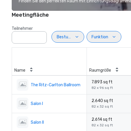
Finden Sie den perfekten Raum mit Einrichtungsdiagramme
Meetingfläche
Teilnehmer
Bestuhlung
Funktion
Name
Raumgröße
7.893 sq ft
The Ritz-Carlton Ballroom
82 x 96 sq ft
2.640 sq ft
Salon I
82 x 32 sq ft
2.614 sq ft
Salon II
82 x 32 sq ft