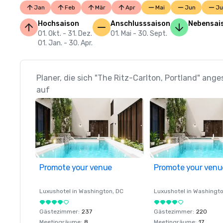
Jan
Feb
Mär
Apr
Mai
Jun
Ju
Hochsaison
Anschlusssaison
Nebensai
01. Okt. - 31. Dez.
01. Mai - 30. Sept.
01. Jan. - 30. Apr.
Planer, die sich "The Ritz-Carlton, Portland" ang
auf
Promote your venue
Promote your venu
Luxushotel in
Washington
, DC
Luxushotel in
Washingt
Gästezimmer
:
237
Gästezimmer
:
220
Meetingräume
:
8
Meetingräume
:
17