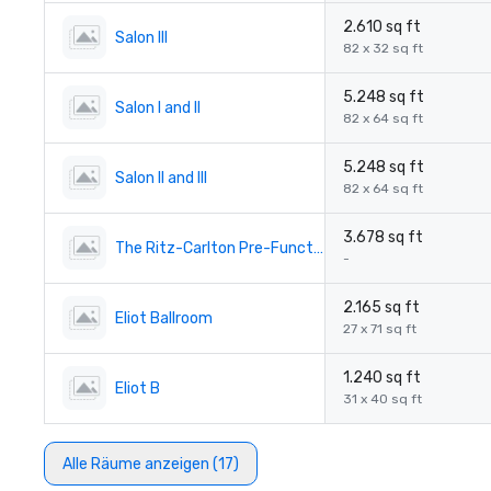
2.610 sq ft
Salon III
82 x 32 sq ft
5.248 sq ft
Salon I and II
82 x 64 sq ft
5.248 sq ft
Salon II and III
82 x 64 sq ft
3.678 sq ft
The Ritz-Carlton Pre-Function
-
2.165 sq ft
Eliot Ballroom
27 x 71 sq ft
1.240 sq ft
Eliot B
31 x 40 sq ft
Alle Räume anzeigen (17)