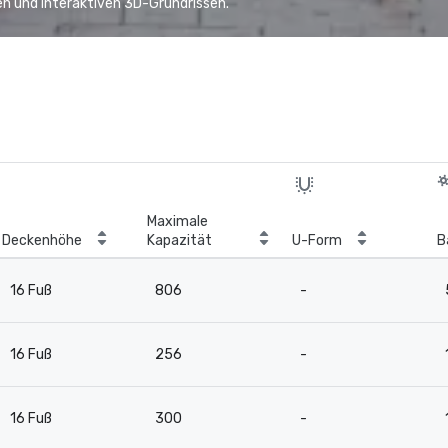
n und interaktiven 3D-Grundrissen.
Maximale
Deckenhöhe
Kapazität
U-Form
B
16 Fuß
806
-
16 Fuß
256
-
16 Fuß
300
-