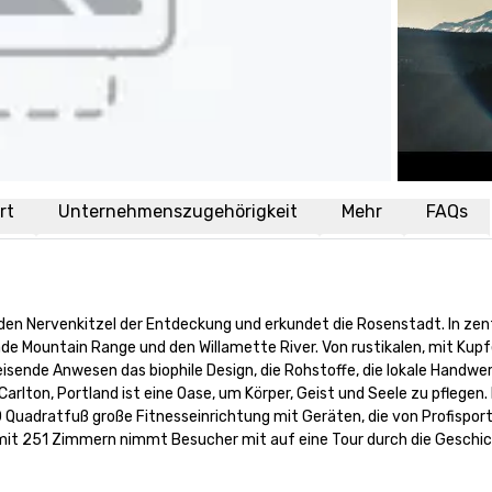
rt
Unternehmenszugehörigkeit
Mehr
FAQs
den Nervenkitzel der Entdeckung und erkundet die Rosenstadt. In zentr
cade Mountain Range und den Willamette River. Von rustikalen, mit Ku
isende Anwesen das biophile Design, die Rohstoffe, die lokale Handwerk
arlton, Portland ist eine Oase, um Körper, Geist und Seele zu pflegen.
0 Quadratfuß große Fitnesseinrichtung mit Geräten, die von Profisport
it 251 Zimmern nimmt Besucher mit auf eine Tour durch die Geschich