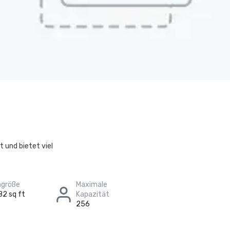
t und bietet viel
größe
Maximale
82 sq ft
Kapazität
256