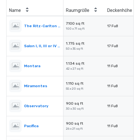
Name
Raumgröße
Deckenhöhe
7.100 sq ft
The Ritz-Carlton Ballroom
17 Fuß
100 x 71 sq ft
1.775 sq ft
Salon I, II, III or IV (Ballroom)
17 Fuß
50 x 35 sq ft
1.134 sq ft
Montara
11 Fuß
42 x 27 sq ft
1.110 sq ft
Miramontes
11 Fuß
55 x 20 sq ft
900 sq ft
Observatory
11 Fuß
30 x 30 sq ft
900 sq ft
Pacifica
11 Fuß
26 x 21 sq ft