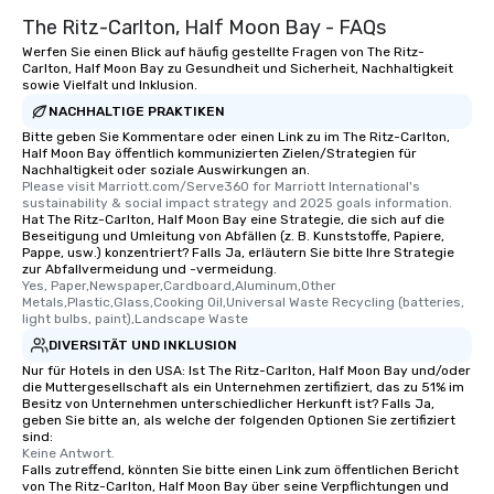
The Ritz-Carlton, Half Moon Bay - FAQs
Werfen Sie einen Blick auf häufig gestellte Fragen von The Ritz-
Carlton, Half Moon Bay zu Gesundheit und Sicherheit, Nachhaltigkeit
sowie Vielfalt und Inklusion.
NACHHALTIGE PRAKTIKEN
Bitte geben Sie Kommentare oder einen Link zu im The Ritz-Carlton,
Half Moon Bay öffentlich kommunizierten Zielen/Strategien für
Nachhaltigkeit oder soziale Auswirkungen an.
Please visit Marriott.com/Serve360 for Marriott International's 
sustainability & social impact strategy and 2025 goals information.
Hat The Ritz-Carlton, Half Moon Bay eine Strategie, die sich auf die
Beseitigung und Umleitung von Abfällen (z. B. Kunststoffe, Papiere,
Pappe, usw.) konzentriert? Falls Ja, erläutern Sie bitte Ihre Strategie
zur Abfallvermeidung und -vermeidung.
Yes, Paper,Newspaper,Cardboard,Aluminum,Other 
Metals,Plastic,Glass,Cooking Oil,Universal Waste Recycling (batteries, 
light bulbs, paint),Landscape Waste
DIVERSITÄT UND INKLUSION
Nur für Hotels in den USA: Ist The Ritz-Carlton, Half Moon Bay und/oder
die Muttergesellschaft als ein Unternehmen zertifiziert, das zu 51% im
Besitz von Unternehmen unterschiedlicher Herkunft ist? Falls Ja,
geben Sie bitte an, als welche der folgenden Optionen Sie zertifiziert
sind:
Keine Antwort.
Falls zutreffend, könnten Sie bitte einen Link zum öffentlichen Bericht
von The Ritz-Carlton, Half Moon Bay über seine Verpflichtungen und