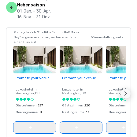
Nebensaison
01. Jan. - 30. Apr.
16. Nov. - 31. Dez.
Planer, die sich "The Ritz-Carlton, Half Moon
Bay" angesehen haben, warfen ebenfalls
5 Veranstaltungsorte
einen Blick auf
Promote your venue
Promote your venue
Promote your ve
Luxushotel in
Luxushotel in
Luxushotel in
Washington
, DC
Washington
, DC
Washington
, DC
Gästezimmer
:
237
Gästezimmer
:
220
Gästezimmer
:
237
Meetingräume
:
8
Meetingräume
:
17
Meetingräume
:
8