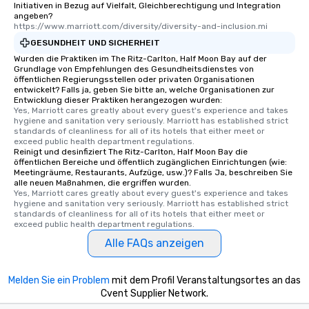
Initiativen in Bezug auf Vielfalt, Gleichberechtigung und Integration
angeben?
https://www.marriott.com/diversity/diversity-and-inclusion.mi
GESUNDHEIT UND SICHERHEIT
Wurden die Praktiken im The Ritz-Carlton, Half Moon Bay auf der
Grundlage von Empfehlungen des Gesundheitsdienstes von
öffentlichen Regierungsstellen oder privaten Organisationen
entwickelt? Falls ja, geben Sie bitte an, welche Organisationen zur
Entwicklung dieser Praktiken herangezogen wurden:
Yes, Marriott cares greatly about every guest's experience and takes 
hygiene and sanitation very seriously. Marriott has established strict 
standards of cleanliness for all of its hotels that either meet or 
exceed public health department regulations. 
Reinigt und desinfiziert The Ritz-Carlton, Half Moon Bay die
öffentlichen Bereiche und öffentlich zugänglichen Einrichtungen (wie:
Meetingräume, Restaurants, Aufzüge, usw.)? Falls Ja, beschreiben Sie
alle neuen Maßnahmen, die ergriffen wurden.
Yes, Marriott cares greatly about every guest's experience and takes 
hygiene and sanitation very seriously. Marriott has established strict 
standards of cleanliness for all of its hotels that either meet or 
exceed public health department regulations. 
Alle FAQs anzeigen
Melden Sie ein Problem
mit dem Profil Veranstaltungsortes an das
Cvent Supplier Network.