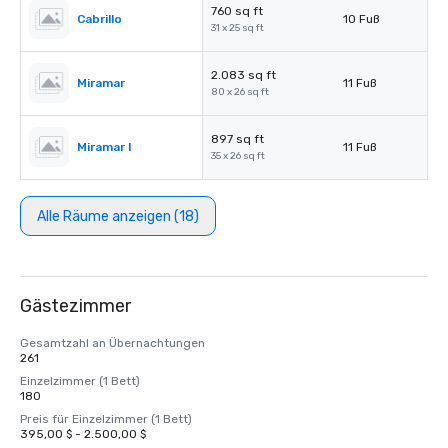
760 sq ft
Cabrillo
10 Fuß
31 x 25 sq ft
2.083 sq ft
Miramar
11 Fuß
80 x 26 sq ft
897 sq ft
Miramar I
11 Fuß
35 x 26 sq ft
Alle Räume anzeigen (18)
Gästezimmer
Gesamtzahl an Übernachtungen
261
Einzelzimmer (1 Bett)
180
Preis für Einzelzimmer (1 Bett)
395,00 $ - 2.500,00 $