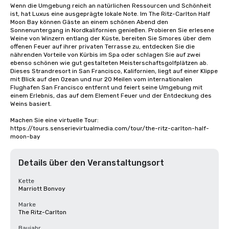
Wenn die Umgebung reich an natürlichen Ressourcen und Schönheit 
ist, hat Luxus eine ausgeprägte lokale Note. Im The Ritz-Carlton Half 
Moon Bay können Gäste an einem schönen Abend den 
Sonnenuntergang in Nordkalifornien genießen. Probieren Sie erlesene 
Weine von Winzern entlang der Küste, bereiten Sie Smores über dem 
offenen Feuer auf ihrer privaten Terrasse zu, entdecken Sie die 
nährenden Vorteile von Kürbis im Spa oder schlagen Sie auf zwei 
ebenso schönen wie gut gestalteten Meisterschaftsgolfplätzen ab. 
Dieses Strandresort in San Francisco, Kalifornien, liegt auf einer Klippe 
mit Blick auf den Ozean und nur 20 Meilen vom internationalen 
Flughafen San Francisco entfernt und feiert seine Umgebung mit 
einem Erlebnis, das auf dem Element Feuer und der Entdeckung des 
Weins basiert.

Machen Sie eine virtuelle Tour: 
https://tours.senserievirtualmedia.com/tour/the-ritz-carlton-half-
moon-bay
Details über den Veranstaltungsort
Kette
Marriott Bonvoy
Marke
The Ritz-Carlton
Baujahr