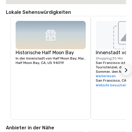
Lokale Sehenswürdigkeiten
Historische Half Moon Bay
Innenstadt von 
In der Innenstadt von Half Moon Bay, Main Street
Shopping
35 Min
Half Moon Bay, CA, US 94019
San Francisco ist ein 
Touristenziel, das für
Sommer, den Nebel, di
vielseitige Mischung 
Weiterlesen
Wahrzeichen wie die 
San Francisco, CA, U
die Seilbahnen, das 
Website besuchen
auf Alcatraz Island, di
Einkaufsmöglichkeite
und seinem Viertel C
ist.
Anbieter in der Nähe