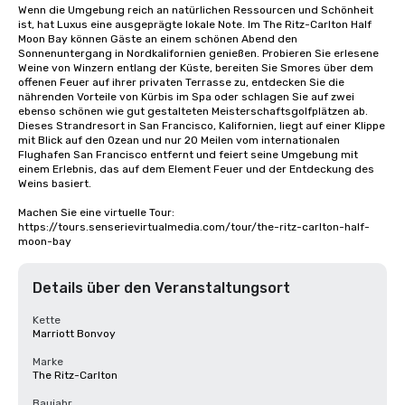
Wenn die Umgebung reich an natürlichen Ressourcen und Schönheit 
ist, hat Luxus eine ausgeprägte lokale Note. Im The Ritz-Carlton Half 
Moon Bay können Gäste an einem schönen Abend den 
Sonnenuntergang in Nordkalifornien genießen. Probieren Sie erlesene 
Weine von Winzern entlang der Küste, bereiten Sie Smores über dem 
offenen Feuer auf ihrer privaten Terrasse zu, entdecken Sie die 
nährenden Vorteile von Kürbis im Spa oder schlagen Sie auf zwei 
ebenso schönen wie gut gestalteten Meisterschaftsgolfplätzen ab. 
Dieses Strandresort in San Francisco, Kalifornien, liegt auf einer Klippe 
mit Blick auf den Ozean und nur 20 Meilen vom internationalen 
Flughafen San Francisco entfernt und feiert seine Umgebung mit 
einem Erlebnis, das auf dem Element Feuer und der Entdeckung des 
Weins basiert.

Machen Sie eine virtuelle Tour: 
https://tours.senserievirtualmedia.com/tour/the-ritz-carlton-half-
moon-bay
Details über den Veranstaltungsort
Kette
Marriott Bonvoy
Marke
The Ritz-Carlton
Baujahr