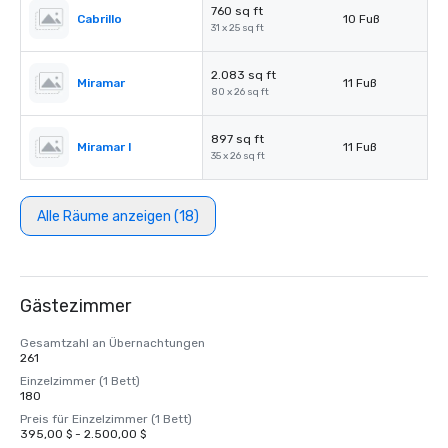
760 sq ft
Cabrillo
10 Fuß
31 x 25 sq ft
2.083 sq ft
Miramar
11 Fuß
80 x 26 sq ft
897 sq ft
Miramar I
11 Fuß
35 x 26 sq ft
Alle Räume anzeigen (18)
Gästezimmer
Gesamtzahl an Übernachtungen
261
Einzelzimmer (1 Bett)
180
Preis für Einzelzimmer (1 Bett)
395,00 $ - 2.500,00 $