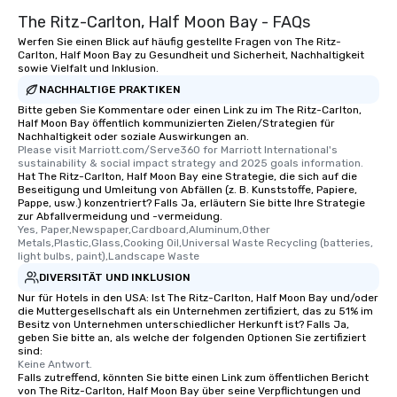
The Ritz-Carlton, Half Moon Bay - FAQs
Werfen Sie einen Blick auf häufig gestellte Fragen von The Ritz-
Carlton, Half Moon Bay zu Gesundheit und Sicherheit, Nachhaltigkeit
sowie Vielfalt und Inklusion.
NACHHALTIGE PRAKTIKEN
Bitte geben Sie Kommentare oder einen Link zu im The Ritz-Carlton,
Half Moon Bay öffentlich kommunizierten Zielen/Strategien für
Nachhaltigkeit oder soziale Auswirkungen an.
Please visit Marriott.com/Serve360 for Marriott International's 
sustainability & social impact strategy and 2025 goals information.
Hat The Ritz-Carlton, Half Moon Bay eine Strategie, die sich auf die
Beseitigung und Umleitung von Abfällen (z. B. Kunststoffe, Papiere,
Pappe, usw.) konzentriert? Falls Ja, erläutern Sie bitte Ihre Strategie
zur Abfallvermeidung und -vermeidung.
Yes, Paper,Newspaper,Cardboard,Aluminum,Other 
Metals,Plastic,Glass,Cooking Oil,Universal Waste Recycling (batteries, 
light bulbs, paint),Landscape Waste
DIVERSITÄT UND INKLUSION
Nur für Hotels in den USA: Ist The Ritz-Carlton, Half Moon Bay und/oder
die Muttergesellschaft als ein Unternehmen zertifiziert, das zu 51% im
Besitz von Unternehmen unterschiedlicher Herkunft ist? Falls Ja,
geben Sie bitte an, als welche der folgenden Optionen Sie zertifiziert
sind:
Keine Antwort.
Falls zutreffend, könnten Sie bitte einen Link zum öffentlichen Bericht
von The Ritz-Carlton, Half Moon Bay über seine Verpflichtungen und