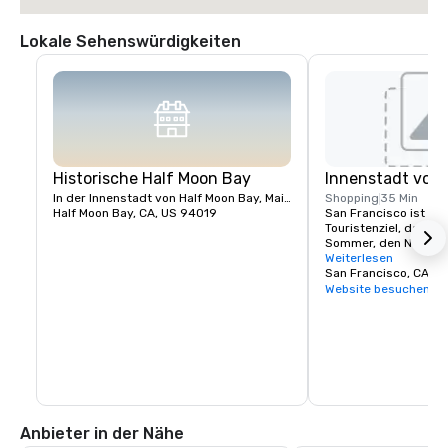
Lokale Sehenswürdigkeiten
Historische Half Moon Bay
Innenstadt von 
In der Innenstadt von Half Moon Bay, Main Street
Shopping
35 Min
Half Moon Bay, CA, US 94019
San Francisco ist ein 
Touristenziel, das für
Sommer, den Nebel, di
vielseitige Mischung 
Weiterlesen
Wahrzeichen wie die 
San Francisco, CA, U
die Seilbahnen, das 
Website besuchen
auf Alcatraz Island, di
Einkaufsmöglichkeite
und seinem Viertel C
ist.
Anbieter in der Nähe