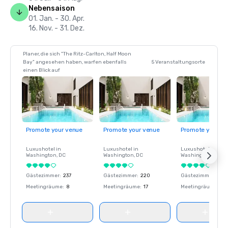
Nebensaison
01. Jan. - 30. Apr.
16. Nov. - 31. Dez.
Planer, die sich "The Ritz-Carlton, Half Moon
Bay" angesehen haben, warfen ebenfalls
5 Veranstaltungsorte
einen Blick auf
Promote your venue
Promote your venue
Promote your ve
Luxushotel in
Luxushotel in
Luxushotel in
Washington
, DC
Washington
, DC
Washington
, DC
Gästezimmer
:
237
Gästezimmer
:
220
Gästezimmer
:
237
Meetingräume
:
8
Meetingräume
:
17
Meetingräume
:
8