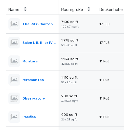
Name
Raumgröße
Deckenhöhe
7.100 sq ft
The Ritz-Carlton Ballroom
17 Fuß
100 x 71 sq ft
1.775 sq ft
Salon I, II, III or IV (Ballroom)
17 Fuß
50 x 35 sq ft
1.134 sq ft
Montara
11 Fuß
42 x 27 sq ft
1.110 sq ft
Miramontes
11 Fuß
55 x 20 sq ft
900 sq ft
Observatory
11 Fuß
30 x 30 sq ft
900 sq ft
Pacifica
11 Fuß
26 x 21 sq ft