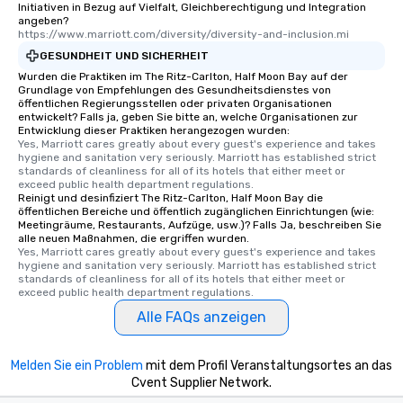
Initiativen in Bezug auf Vielfalt, Gleichberechtigung und Integration
angeben?
https://www.marriott.com/diversity/diversity-and-inclusion.mi
GESUNDHEIT UND SICHERHEIT
Wurden die Praktiken im The Ritz-Carlton, Half Moon Bay auf der
Grundlage von Empfehlungen des Gesundheitsdienstes von
öffentlichen Regierungsstellen oder privaten Organisationen
entwickelt? Falls ja, geben Sie bitte an, welche Organisationen zur
Entwicklung dieser Praktiken herangezogen wurden:
Yes, Marriott cares greatly about every guest's experience and takes 
hygiene and sanitation very seriously. Marriott has established strict 
standards of cleanliness for all of its hotels that either meet or 
exceed public health department regulations. 
Reinigt und desinfiziert The Ritz-Carlton, Half Moon Bay die
öffentlichen Bereiche und öffentlich zugänglichen Einrichtungen (wie:
Meetingräume, Restaurants, Aufzüge, usw.)? Falls Ja, beschreiben Sie
alle neuen Maßnahmen, die ergriffen wurden.
Yes, Marriott cares greatly about every guest's experience and takes 
hygiene and sanitation very seriously. Marriott has established strict 
standards of cleanliness for all of its hotels that either meet or 
exceed public health department regulations. 
Alle FAQs anzeigen
Melden Sie ein Problem
mit dem Profil Veranstaltungsortes an das
Cvent Supplier Network.