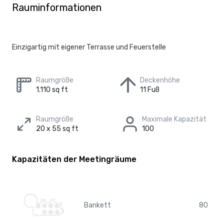
Rauminformationen
Einzigartig mit eigener Terrasse und Feuerstelle
Raumgröße
Deckenhöhe
1.110 sq ft
11 Fuß
Raumgröße
Maximale Kapazität
20 x 55 sq ft
100
Kapazitäten der Meetingräume
Bankett
80