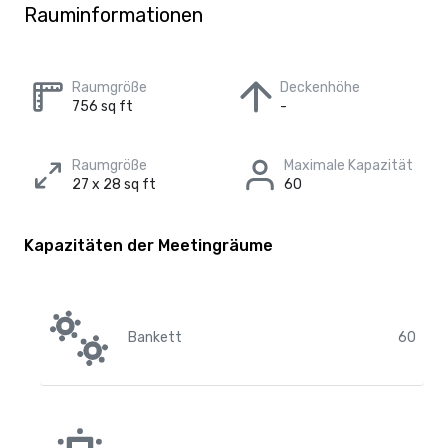
Rauminformationen
Raumgröße
Deckenhöhe
756 sq ft
-
Raumgröße
Maximale Kapazität
27 x 28 sq ft
60
Kapazitäten der Meetingräume
Bankett
60