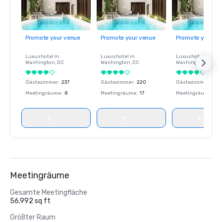
Promote your venue
Promote your venue
Promote your ve
Luxushotel in
Luxushotel in
Luxushotel in
Washington
, DC
Washington
, DC
Washington
, DC
Gästezimmer
:
237
Gästezimmer
:
220
Gästezimmer
:
237
Meetingräume
:
8
Meetingräume
:
17
Meetingräume
:
8
Meetingräume
Gesamte Meetingfläche
56.992 sq ft
Größter Raum