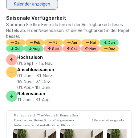
Kalender anzeigen
Saisonale Verfügbarkeit
Stimmen Sie Ihre Eventdaten mit der Verfügbarkeit dieses
Hotels ab. In der Nebensaison ist die Verfügbarkeit in der Regel
besser.
Jan
Feb
Mär
Apr
Mai
Jun
Jul
Aug
Sep
Okt
Nov
Dez
Hochsaison
01. Sept. - 15. Nov.
Anschlusssaison
01. Jan. - 31. März
16. Nov. - 31. Dez.
01. Apr. - 10. Juni
Nebensaison
11. Juni - 31. Aug.
Planer, die sich "The Westin St. Francis San
Francisco on Union Square" angesehen
5 Veranstaltungsorte
haben, warfen ebenfalls einen Blick auf