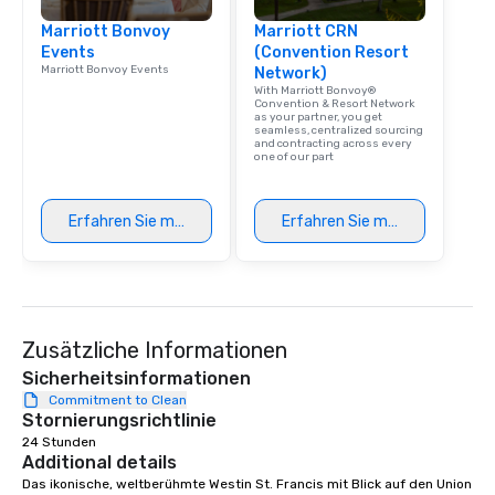
experience with three 
Marriott Bonvoy
Marriott CRN
signature dishes at ea
Events
(Convention Resort
Our affordable tours a
Marriott Bonvoy Events
Network)
person with tax and gr
With Marriott Bonvoy®
included. The only thi
Convention & Resort Network
as your partner, you get
are drinks. However, 
seamless, centralized sourcing
and contracting across every
package upgrade is ava
one of our part
provides guests a sign
at various stops. Build Your Network
Our exclusive experien
Erfahren Sie mehr
Erfahren Sie mehr
ultimate networking op
a typical sit-down dinn
to engage the person t
right of you. Because 
place at multiple resta
Zusätzliche Informationen
walking in between, th
Sicherheitsinformationen
countless opportunitie
Commitment to Clean
with different people 
Stornierungsrichtlinie
down at each venue a
24 Stunden
traverse along the way
Additional details
experiences not only 
Das ikonische, weltberühmte Westin St. Francis mit Blick auf den Union 
ways to network, but a