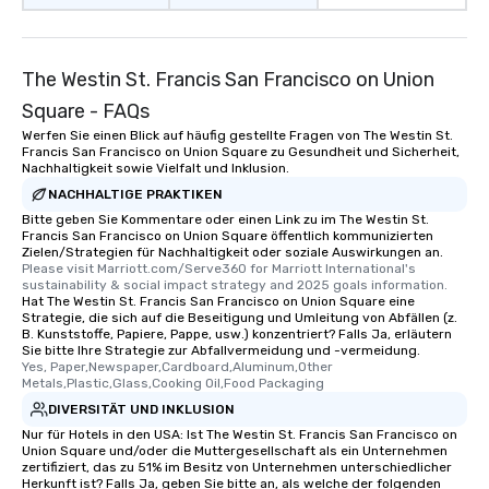
fascinating stories. S
interactive experience
along the way exclusive
The Westin St. Francis San Francisco on Union
ensuring there is neve
Square - FAQs
Different Types of Cuis
Werfen Sie einen Blick auf häufig gestellte Fragen von The Westin St.
experiences offer the a
Francis San Francisco on Union Square zu Gesundheit und Sicherheit,
several renowned rest
Nachhaltigkeit sowie Vielfalt und Inklusion.
convenient outing, inc
NACHHALTIGE PRAKTIKEN
and your guests might
Bitte geben Sie Kommentare oder einen Link zu im The Westin St.
discovered otherwise 
Francis San Francisco on Union Square öffentlich kommunizierten
at a typical corporate 
Zielen/Strategien für Nachhaltigkeit oder soziale Auswirkungen an.
Please visit Marriott.com/Serve360 for Marriott International's 
a way to try some of t
sustainability & social impact strategy and 2025 goals information.
in the city and dive in
Hat The Westin St. Francis San Francisco on Union Square eine
Strategie, die sich auf die Beseitigung und Umleitung von Abfällen (z.
cuisines and dishes. Al
B. Kunststoffe, Papiere, Pappe, usw.) konzentriert? Falls Ja, erläutern
selected dishes are cu
Sie bitte Ihre Strategie zur Abfallvermeidung und -vermeidung.
high standards to ensu
Yes, Paper,Newspaper,Cardboard,Aluminum,Other 
Metals,Plastic,Glass,Cooking Oil,Food Packaging
delight any palate. Tours Available
DIVERSITÄT UND INKLUSION
from Day to Night With
Nur für Hotels in den USA: Ist The Westin St. Francis San Francisco on
group experience, bookin
Union Square und/oder die Muttergesellschaft als ein Unternehmen
key. Whether you desir
zertifiziert, das zu 51% im Besitz von Unternehmen unterschiedlicher
business hours or earl
Herkunft ist? Falls Ja, geben Sie bitte an, als welche der folgenden