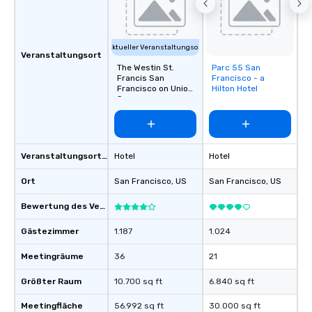
to gather and dine tha
experienced, and all ar
remember. Our one-of-
Aktueller Veranstaltungsort
are special, from the fi
Veranstaltungsort
last. It’s an experienc
The Westin St.
Parc 55 San
Removed from
will reminisce about lo
Francis San
Francisco - a
favorites
Francisco on Union
Hilton Hotel
leave. Location, Location, Location
Square
One of the best reason
convenient and efficie
experience is designed
restaurants are within
Veranstaltungsortstyp
Hotel
Hotel
walking distance of ea
short stroll allows you
Ort
San Francisco
, US
San Francisco
, US
members a chance to 
Bewertung des Veranstaltungsortes
networking opportunit
heading to the next pl
Gästezimmer
1.187
1.024
itinerary. You Get a Dinner and a Show
Our tours offer an exqu
Meetingräume
36
21
entertainment. All tour
Größter Raum
10.700 sq ft
6.840 sq ft
knowledgeable, profes
who leads the group on
Meetingfläche
56.992 sq ft
30.000 sq ft
offering engaging tidb