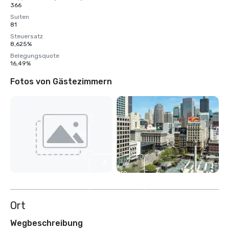
366
Suiten
81
Steuersatz
8,625%
Belegungsquote
16,49%
Fotos von Gästezimmern
4
weitere
anzeigen
Ort
Wegbeschreibung