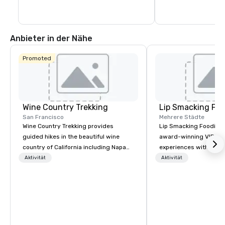
Anbieter in der Nähe
Promoted
Wine Country Trekking
Lip Smacking Foo
San Francisco
Mehrere Städte
Wine Country Trekking provides
Lip Smacking Foodie T
guided hikes in the beautiful wine
award-winning VIP gro
country of California including Napa
experiences with visits
and Sonoma Valleys. These
restaurants throughou
Aktivität
Aktivität
experiences include walking in the
States. Choose either
vineyards, amongst ancient redwood
activity or evening d
trees and oak groves with a curated
groups are escorted i
wine country lunch and visits to iconic
the best tables in the 
wineries for superb wine tasting
most-sought-after res
experiences. In addition to our guided
enjoy a parade of sign