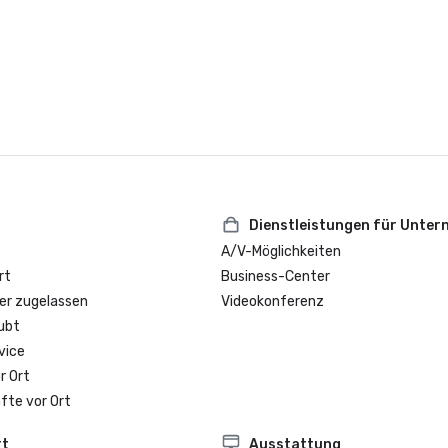
Dienstleistungen für Unte
A/V-Möglichkeiten
rt
Business-Center
er zugelassen
Videokonferenz
ubt
vice
r Ort
fte vor Ort
rt
Ausstattung