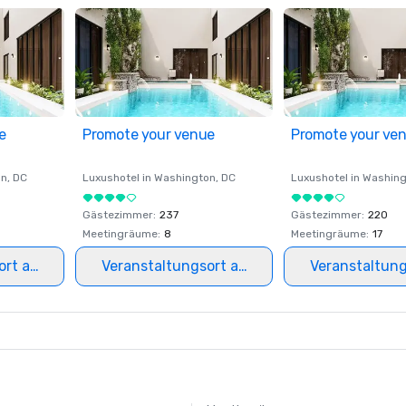
e
Promote your venue
Promote your ve
on
, DC
Luxushotel in
Washington
, DC
Luxushotel in
Washing
Gästezimmer
:
237
Gästezimmer
:
220
Meetingräume
:
8
Meetingräume
:
17
ort auswählen
Veranstaltungsort auswählen
Veranstaltun