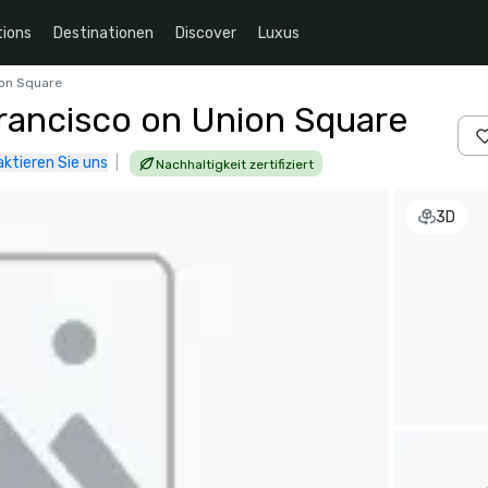
ions
Destinationen
Discover
Luxus
ion Square
Francisco on Union Square
ktieren Sie uns
|
Nachhaltigkeit zertifiziert
3D