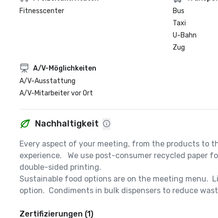
Fitnesscenter
Bus
Taxi
U-Bahn
Zug
A/V-Möglichkeiten
A/V-Ausstattung
A/V-Mitarbeiter vor Ort
Nachhaltigkeit
Every aspect of your meeting, from the products to th
experience.   We use post-consumer recycled paper for 
double-sided printing.  

Sustainable food options are on the meeting menu.  Li
option.  Condiments in bulk dispensers to reduce waste
Zertifizierungen (1)