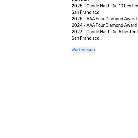
2025 - Condé Nast, Die 10 besten 
San Francisco

2025 - AAA Four Diamond Award

2024 - AAA Four Diamond Award

2023 - Condé Nast, Die 5 besten H
San Francisco

2023 — AAA Four Diamond Award 
Weiterlesen
2022 - AAA Four Diamond Award 

2021 - AAA Four Diamond Award 

2020 - Condé Nast Die 21 besten H
San Francisco 

2020 - AAA Four Diamond Award 

2020 — Auszeichnung „Best of 