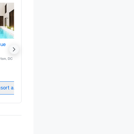
nue
Promote your venue
ton
, DC
Luxushotel in
Washington
, DC
Gästezimmer
:
237
Meetingräume
:
8
gsort auswählen
Veranstaltungsort auswählen