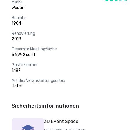
Marke
Westin
Baujahr
1904
Renovierung
2018
Gesamte Meetingfläche
56.992 sq ft
Gästezimmer
1.187
Art des Veranstaltungsortes
Hotel
Sicherheitsinformationen
3D Event Space
Cvent Photo-realistic 3D