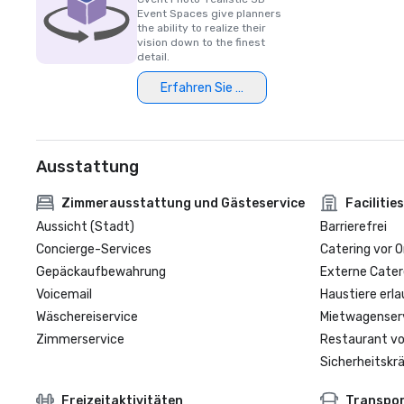
Event Spaces give planners
the ability to realize their
vision down to the finest
detail.
Erfahren Sie mehr
Ausstattung
Zimmerausstattung und Gästeservice
Facilities
Aussicht (Stadt)
Barrierefrei
Concierge-Services
Catering vor O
Gepäckaufbewahrung
Externe Cater
Voicemail
Haustiere erla
Wäschereiservice
Mietwagenser
Zimmerservice
Restaurant vo
Sicherheitskrä
Freizeitaktivitäten
Transpo