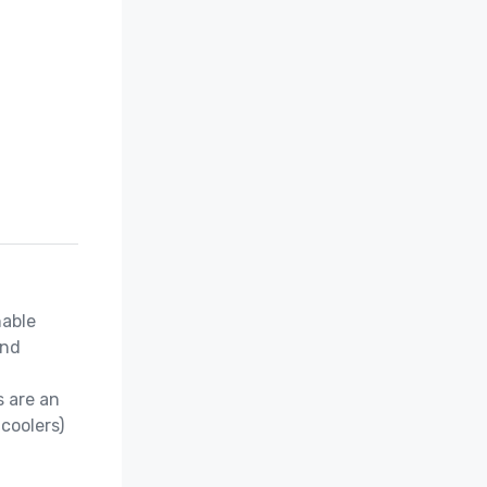
able 
nd 
 are an 
coolers)