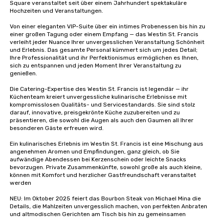
Square veranstaltet seit über einem Jahrhundert spektakuläre 
way to do so. Large Groups Welcome
Hochzeiten und Veranstaltungen. 

Lip Smacking Foodie To
Von einer eleganten VIP-Suite über ein intimes Probenessen bis hin zu 
groups, small or large.
einer großen Tagung oder einem Empfang — das Westin St. Francis 
experiences can acc
verleiht jeder Nuance Ihrer unvergesslichen Veranstaltung Schönheit 
und Erlebnis. Das gesamte Personal kümmert sich um jedes Detail; 
groups from as few as
Ihre Professionalität und ihr Perfektionismus ermöglichen es Ihnen, 
as 500 guests, making
sich zu entspannen und jeden Moment Ihrer Veranstaltung zu 
choice for any corpora
genießen. 

Stress-Free Booking 
Die Catering-Expertise des Westin St. Francis ist legendär — ihr 
a tour is stress-free a
Küchenteam kreiert unvergessliche kulinarische Erlebnisse mit 
enjoy the company of 
kompromisslosen Qualitäts- und Servicestandards. Sie sind stolz 
darauf, innovative, preisgekrönte Küche zuzubereiten und zu 
more easily. You’ll tak
präsentieren, die sowohl die Augen als auch den Gaumen all Ihrer 
knowing that everythin
besonderen Gäste erfreuen wird.

of from the moment the
booked to the minute i
Ein kulinarisches Erlebnis im Westin St. Francis ist eine Mischung aus 
angenehmen Aromen und Empfindungen, ganz gleich, ob Sie 
Since the menu is alre
aufwändige Abendessen bei Kerzenschein oder leichte Snacks 
have nothing to worry 
bevorzugen. Private Zusammenkünfte, sowohl große als auch kleine, 
remember to submit ah
können mit Komfort und herzlicher Gastfreundschaft veranstaltet 
werden

date any dietary restr
allergies for anyone in
NEU: Im Oktober 2025 feiert das Bourbon Steak von Michael Mina die 
Feel Like a VIP at Each
Details, die Mahlzeiten unvergesslich machen, von perfekten Anbraten 
und altmodischen Gerichten am Tisch bis hin zu gemeinsamen 
Smacking Foodie Tours