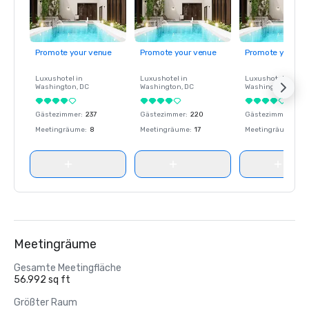
Promote your venue
Promote your venue
Promote your ve
Luxushotel in
Luxushotel in
Luxushotel in
Washington
, DC
Washington
, DC
Washington
, DC
Gästezimmer
:
237
Gästezimmer
:
220
Gästezimmer
:
237
Meetingräume
:
8
Meetingräume
:
17
Meetingräume
:
8
Meetingräume
Gesamte Meetingfläche
56.992 sq ft
Größter Raum