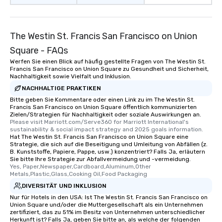
fascinating stories. S
interactive experience
along the way exclusive
The Westin St. Francis San Francisco on Union
ensuring there is neve
Square - FAQs
Different Types of Cuis
Werfen Sie einen Blick auf häufig gestellte Fragen von The Westin St.
experiences offer the a
Francis San Francisco on Union Square zu Gesundheit und Sicherheit,
several renowned rest
Nachhaltigkeit sowie Vielfalt und Inklusion.
convenient outing, inc
NACHHALTIGE PRAKTIKEN
and your guests might
Bitte geben Sie Kommentare oder einen Link zu im The Westin St.
discovered otherwise 
Francis San Francisco on Union Square öffentlich kommunizierten
at a typical corporate 
Zielen/Strategien für Nachhaltigkeit oder soziale Auswirkungen an.
Please visit Marriott.com/Serve360 for Marriott International's 
a way to try some of t
sustainability & social impact strategy and 2025 goals information.
in the city and dive in
Hat The Westin St. Francis San Francisco on Union Square eine
Strategie, die sich auf die Beseitigung und Umleitung von Abfällen (z.
cuisines and dishes. Al
B. Kunststoffe, Papiere, Pappe, usw.) konzentriert? Falls Ja, erläutern
selected dishes are cu
Sie bitte Ihre Strategie zur Abfallvermeidung und -vermeidung.
high standards to ensu
Yes, Paper,Newspaper,Cardboard,Aluminum,Other 
Metals,Plastic,Glass,Cooking Oil,Food Packaging
delight any palate. Tours Available
DIVERSITÄT UND INKLUSION
from Day to Night With
Nur für Hotels in den USA: Ist The Westin St. Francis San Francisco on
group experience, bookin
Union Square und/oder die Muttergesellschaft als ein Unternehmen
key. Whether you desir
zertifiziert, das zu 51% im Besitz von Unternehmen unterschiedlicher
business hours or earl
Herkunft ist? Falls Ja, geben Sie bitte an, als welche der folgenden