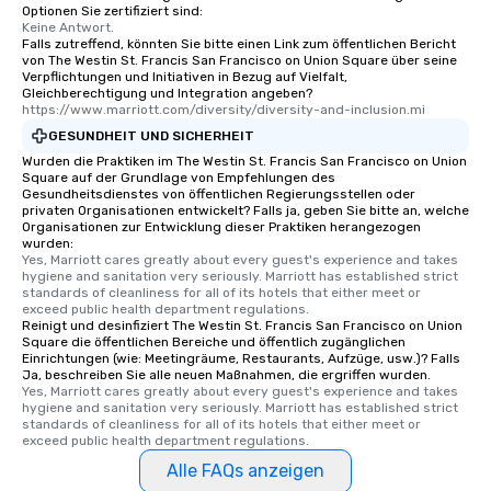
Optionen Sie zertifiziert sind:
after work, we can coo
Keine Antwort.
you to provide options 
Falls zutreffend, könnten Sie bitte einen Link zum öffentlichen Bericht
von The Westin St. Francis San Francisco on Union Square über seine
needs. Go for as Long or as Short as
Verpflichtungen und Initiativen in Bezug auf Vielfalt,
You Like Along with fle
Gleichberechtigung und Integration angeben?
scheduling, Lip Smack
https://www.marriott.com/diversity/diversity-and-inclusion.mi
Tours also provides a 
GESUNDHEIT UND SICHERHEIT
durations. Our shortes
Wurden die Praktiken im The Westin St. Francis San Francisco on Union
2.5 hours; our longest 
Square auf der Grundlage von Empfehlungen des
Gesundheitsdienstes von öffentlichen Regierungsstellen oder
hours, with optional 
privaten Organisationen entwickelt? Falls ja, geben Sie bitte an, welche
incentives.
Organisationen zur Entwicklung dieser Praktiken herangezogen
wurden:
Yes, Marriott cares greatly about every guest's experience and takes 
hygiene and sanitation very seriously. Marriott has established strict 
standards of cleanliness for all of its hotels that either meet or 
exceed public health department regulations. 
Reinigt und desinfiziert The Westin St. Francis San Francisco on Union
Square die öffentlichen Bereiche und öffentlich zugänglichen
Einrichtungen (wie: Meetingräume, Restaurants, Aufzüge, usw.)? Falls
Ja, beschreiben Sie alle neuen Maßnahmen, die ergriffen wurden.
Yes, Marriott cares greatly about every guest's experience and takes 
hygiene and sanitation very seriously. Marriott has established strict 
standards of cleanliness for all of its hotels that either meet or 
exceed public health department regulations. 
Alle FAQs anzeigen