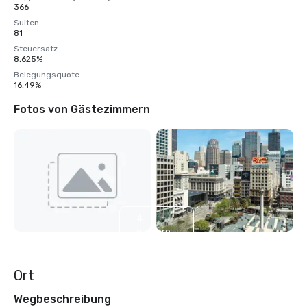
366
Suiten
81
Steuersatz
8,625%
Belegungsquote
16,49%
Fotos von Gästezimmern
4
weitere
anzeigen
Ort
Wegbeschreibung