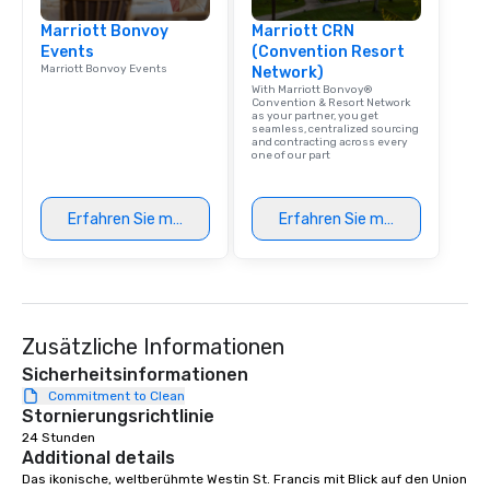
experience with three 
Marriott Bonvoy
Marriott CRN
signature dishes at ea
Events
(Convention Resort
Our affordable tours a
Marriott Bonvoy Events
Network)
person with tax and gr
With Marriott Bonvoy®
included. The only thi
Convention & Resort Network
as your partner, you get
are drinks. However, 
seamless, centralized sourcing
and contracting across every
package upgrade is ava
one of our part
provides guests a sign
at various stops. Build Your Network
Our exclusive experien
Erfahren Sie mehr
Erfahren Sie mehr
ultimate networking op
a typical sit-down dinn
to engage the person t
right of you. Because 
place at multiple resta
Zusätzliche Informationen
walking in between, th
Sicherheitsinformationen
countless opportunitie
Commitment to Clean
with different people 
Stornierungsrichtlinie
down at each venue a
24 Stunden
traverse along the way
Additional details
experiences not only 
Das ikonische, weltberühmte Westin St. Francis mit Blick auf den Union 
ways to network, but a