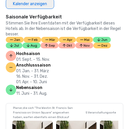
Kalender anzeigen
Saisonale Verfügbarkeit
Stimmen Sie Ihre Eventdaten mit der Verfügbarkeit dieses
Hotels ab. In der Nebensaison ist die Verfügbarkeit in der Regel
besser.
Jan
Feb
Mär
Apr
Mai
Jun
Jul
Aug
Sep
Okt
Nov
Dez
Hochsaison
01. Sept. - 15. Nov.
Anschlusssaison
01. Jan. - 31. März
16. Nov. - 31. Dez.
01. Apr. - 10. Juni
Nebensaison
11. Juni - 31. Aug.
Planer, die sich "The Westin St. Francis San
Francisco on Union Square" angesehen
5 Veranstaltungsorte
haben, warfen ebenfalls einen Blick auf