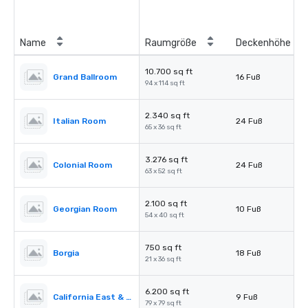
Name
Raumgröße
Deckenhöhe
10.700 sq ft
Grand Ballroom
16 Fuß
94 x 114 sq ft
2.340 sq ft
Italian Room
24 Fuß
65 x 36 sq ft
3.276 sq ft
Colonial Room
24 Fuß
63 x 52 sq ft
2.100 sq ft
Georgian Room
10 Fuß
54 x 40 sq ft
750 sq ft
Borgia
18 Fuß
21 x 36 sq ft
6.200 sq ft
California East & West
9 Fuß
79 x 79 sq ft