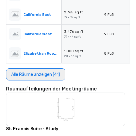
2.765 sq ft
California East
9 Fuß
79 x 35 sq ft
3.476 sq ft
California West
9 Fuß
79 x 44 sq ft
1.000 sq ft
Elizabethan Room A
8 Fuß
28 x 37 sq ft
Alle Räume anzeigen (41)
Raumaufteilungen der Meetingräume
St. Francis Suite - Study