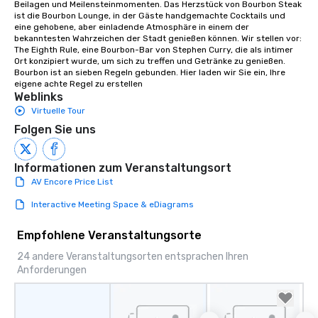
Beilagen und Meilensteinmomenten. Das Herzstück von Bourbon Steak 
group members never 
ist die Bourbon Lounge, in der Gäste handgemachte Cocktails und 
about waiting in line to
eine gehobene, aber einladende Atmosphäre in einem der 
bekanntesten Wahrzeichen der Stadt genießen können. Wir stellen vor: 
restaurant or being sh
The Eighth Rule, eine Bourbon-Bar von Stephen Curry, die als intimer 
than desirable table. O
Ort konzipiert wurde, um sich zu treffen und Getränke zu genießen. 
everyone is treated lik
Bourbon ist an sieben Regeln gebunden. Hier laden wir Sie ein, Ihre 
eigene achte Regel zu erstellen
immediate seating upon
Weblinks
What’s more, your gro
Virtuelle Tour
a special warm welcom
Folgen Sie uns
from the restaurant c
be printed featuring yo
which can be an added 
Informationen zum Veranstaltungsort
those Instagram mome
AV Encore Price List
For added ease, we ca
transportation pick-up
Interactive Meeting Space & eDiagrams
as well as an event ph
for groups that desire 
Empfohlene Veranstaltungsorte
experience, we can als
24 andere Veranstaltungsorten entsprachen Ihren
an evening helicopter 
Anforderungen
glittering lights of The S
Memorable Experience f
Smacking Foodie Tours