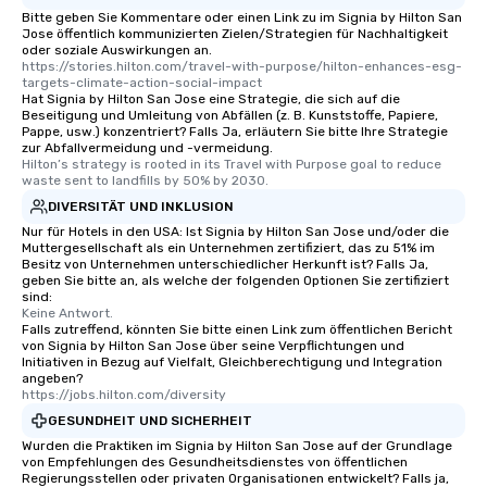
short stroll allows your group
Bitte geben Sie Kommentare oder einen Link zu im Signia by Hilton San
Jose öffentlich kommunizierten Zielen/Strategien für Nachhaltigkeit
members a chance to engage in prime
oder soziale Auswirkungen an.
networking opportunities before
https://stories.hilton.com/travel-with-purpose/hilton-enhances-esg-
heading to the next place on your tour
targets-climate-action-social-impact
Hat Signia by Hilton San Jose eine Strategie, die sich auf die
itinerary. You Get a Dinner and a Show
Beseitigung und Umleitung von Abfällen (z. B. Kunststoffe, Papiere,
Our tours offer an exquisite feast plus
Pappe, usw.) konzentriert? Falls Ja, erläutern Sie bitte Ihre Strategie
zur Abfallvermeidung und -vermeidung.
entertainment. All tours include a
Hilton’s strategy is rooted in its Travel with Purpose goal to reduce 
knowledgeable, professional guide
waste sent to landfills by 50% by 2030.
who leads the group on a walking tour,
DIVERSITÄT UND INKLUSION
offering engaging tidbits and
Nur für Hotels in den USA: Ist Signia by Hilton San Jose und/oder die
fascinating stories. Several other
Muttergesellschaft als ein Unternehmen zertifiziert, das zu 51% im
interactive experiences are included
Besitz von Unternehmen unterschiedlicher Herkunft ist? Falls Ja,
geben Sie bitte an, als welche der folgenden Optionen Sie zertifiziert
along the way exclusively to our tours,
sind:
ensuring there is never a dull moment.
Keine Antwort.
Falls zutreffend, könnten Sie bitte einen Link zum öffentlichen Bericht
Different Types of Cuisine Our
von Signia by Hilton San Jose über seine Verpflichtungen und
experiences offer the ability to enjoy
Initiativen in Bezug auf Vielfalt, Gleichberechtigung und Integration
several renowned restaurants in one
angeben?
https://jobs.hilton.com/diversity
convenient outing, including ones you
GESUNDHEIT UND SICHERHEIT
and your guests might not have
discovered otherwise on your own or
Wurden die Praktiken im Signia by Hilton San Jose auf der Grundlage
von Empfehlungen des Gesundheitsdienstes von öffentlichen
at a typical corporate dinner. We offer
Regierungsstellen oder privaten Organisationen entwickelt? Falls ja,