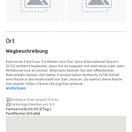
4
weitere
anzeigen
Ort
Wegbeschreibung
Eine kurze Fahrt von 3,6 Meilen vom San Jose International Airport 
(SJC) entfernt bedeutet, dass Sie es bequem mit dem Auto oder dem 
Mitfahrservice erreichen. Alternativ können Sie den öffentlichen 
Nahverkehr nutzen. Die Valley Transportation Authority (VTA) bietet 
eine Route in die Innenstadt von San Jose an. Du kannst deine Route 
hier planen: https://www.vta.org/trip-planner

Weiterlesen
Wenn Sie vom San Francisco International Airport (SFO) anreisen, 
fahren Sie am besten 40 Minuten in Richtung Süden oder nutzen Sie 
Distance from airport 3.6 mi
einen Mitfahrservice. Alternativ können Sie die Bahn über BART und 
Parkmöglichkeiten vor Ort
Caltrain nutzen. https://www.bart.gov und https://www.caltrain.com
Parkservice
(
50,00 $
/
Tag
)
Parkflächen (Straße)