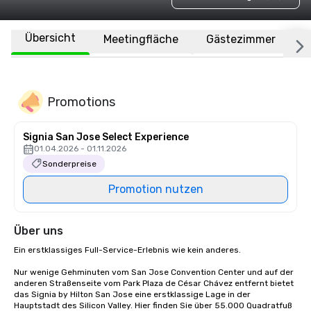
Übersicht
Meetingfläche
Gästezimmer
O
Promotions
Signia San Jose Select Experience
01.04.2026 - 01.11.2026
Sonderpreise
Promotion nutzen
Über uns
Ein erstklassiges Full-Service-Erlebnis wie kein anderes.

Nur wenige Gehminuten vom San Jose Convention Center und auf der 
anderen Straßenseite vom Park Plaza de César Chávez entfernt bietet 
das Signia by Hilton San Jose eine erstklassige Lage in der 
Hauptstadt des Silicon Valley. Hier finden Sie über 55.000 Quadratfuß 