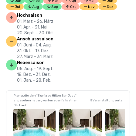
Jan
Feb
Mär
Apr
Mai
Jun
Jul
Aug
Sep
Okt
Nov
Dez
Hochsaison
01. März - 26. März
01. Apr. - 31. Mai
20. Sept. - 30. Okt.
Anschlusssaison
01. Juni - 04. Aug.
31. Okt. - 17. Dez.
27. März - 31. März
Nebensaison
05. Aug. - 19. Sept.
18. Dez. - 31. Dez.
01. Jan. - 28. Feb.
Planer, die sich "Signia by Hilton San Jose"
angesehen haben, warfen ebenfalls einen
5 Veranstaltungsorte
Blick auf