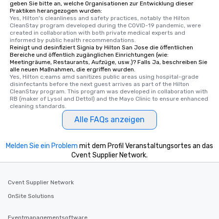
a way to try some of the finest spots
geben Sie bitte an, welche Organisationen zur Entwicklung dieser
Praktiken herangezogen wurden:
in the city and dive into various
Yes, Hilton's cleanliness and safety practices, notably the Hilton 
cuisines and dishes. All the pre-
CleanStay program developed during the COVID-19 pandemic, were 
selected dishes are curated to our
created in collaboration with both private medical experts and 
informed by public health recommendations.
high standards to ensure they will
Reinigt und desinfiziert Signia by Hilton San Jose die öffentlichen
delight any palate. Tours Available
Bereiche und öffentlich zugänglichen Einrichtungen (wie:
Meetingräume, Restaurants, Aufzüge, usw.)? Falls Ja, beschreiben Sie
from Day to Night With any corporate
alle neuen Maßnahmen, die ergriffen wurden.
group experience, booking flexibility is
Yes, Hilton c;eams amd sanitizes public areas using hospital-grade 
key. Whether you desire a tour during
disinfectants before the next guest arrives as part of the Hilton 
CleanStay program. This program was developed in collaboration with 
business hours or early evening right
RB (maker of Lysol and Dettol) and the Mayo Clinic to ensure enhanced 
after work, we can coordinate with
cleaning standards.
you to provide options that fit your
Alle FAQs anzeigen
needs. Go for as Long or as Short as
You Like Along with flexible
Melden Sie ein Problem
scheduling, Lip Smacking Foodie
mit dem Profil Veranstaltungsortes an das
Cvent Supplier Network.
Tours also provides a range of tour
durations. Our shortest tour is about
2.5 hours; our longest is about 5
Cvent Supplier Network
hours, with optional add-ons and
OnSite Solutions
incentives.
Eventmanagementsoftware