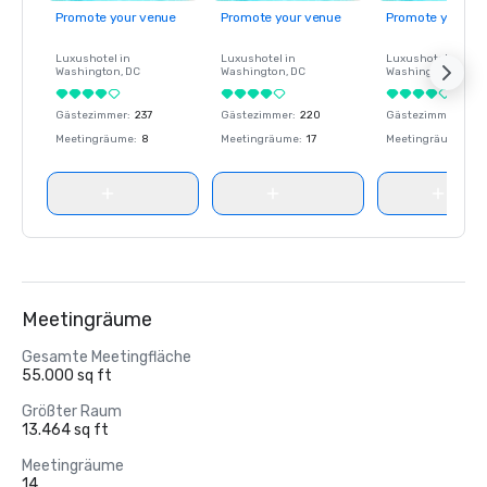
Promote your venue
Promote your venue
Promote your ve
Luxushotel in
Luxushotel in
Luxushotel in
Washington
, DC
Washington
, DC
Washington
, DC
Gästezimmer
:
237
Gästezimmer
:
220
Gästezimmer
:
237
Meetingräume
:
8
Meetingräume
:
17
Meetingräume
:
8
Meetingräume
Gesamte Meetingfläche
55.000 sq ft
Größter Raum
13.464 sq ft
Meetingräume
14