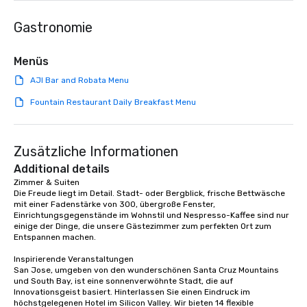
entertaining activity and unique
Gastronomie
dining experience melded into one,
that are sure to add new vitality to
meeting events, from conferences to
Menüs
team building. All-Inclusive Group
AJI Bar and Robata Menu
Dining When meeting planners book a
corporate group event through Lip
Fountain Restaurant Daily Breakfast Menu
Smacking Foodie Tours, the entire
group is assured a top-notch dining
experience with three to four
Zusätzliche Informationen
signature dishes at each restaurant.
Additional details
Our affordable tours are priced per
Zimmer & Suiten

person with tax and gratuities
Die Freude liegt im Detail. Stadt- oder Bergblick, frische Bettwäsche 
included. The only thing not included
mit einer Fadenstärke von 300, übergroße Fenster, 
are drinks. However, a beverage
Einrichtungsgegenstände im Wohnstil und Nespresso-Kaffee sind nur 
einige der Dinge, die unsere Gästezimmer zum perfekten Ort zum 
package upgrade is available, which
Entspannen machen.

provides guests a signature cocktail
at various stops. Build Your Network
Inspirierende Veranstaltungen

San Jose, umgeben von den wunderschönen Santa Cruz Mountains 
Our exclusive experiences provide the
und South Bay, ist eine sonnenverwöhnte Stadt, die auf 
ultimate networking opportunities. At
Innovationsgeist basiert. Hinterlassen Sie einen Eindruck im 
a typical sit-down dinner, you’re lucky
höchstgelegenen Hotel im Silicon Valley. Wir bieten 14 flexible 