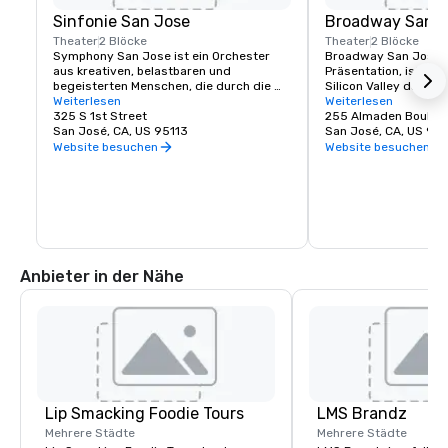
Sinfonie San Jose
Broadway San J
Theater
2 Blöcke
Theater
2 Blöcke
Symphony San Jose ist ein Orchester 
Broadway San Jose, 
aus kreativen, belastbaren und 
Präsentation, ist der
begeisterten Menschen, die durch die 
Silicon Valley das N
Liebe zur Musik verbunden sind. Es ist 
Weiterlesen
Theatererlebnis findet
Weiterlesen
stolz darauf, San Jose sein Zuhause zu 
325 S 1st Street
leben oder San Jose 
255 Almaden Boulev
nennen und die innovative und vielfältige 
San José, CA, US 95113
Broadway San Jose bi
San José, CA, US 951
Kultur unserer Gemeinde zu begrüßen, 
die Sie sehen möchte
Website besuchen
Website besuchen
indem es denselben Geist in seinen 
Aufführungen und Programmen 
widerspiegelt. Jedes Jahr gibt das 
Symphony San Jose Dutzende von 
Aufführungen, darunter klassische 
Konzerte, ikonische Filme, die mit Live-
Orchestern aufgeführt werden, und 
zahlreiche Bildungs- und 
Anbieter in der Nähe
Gemeinschaftsprogramme.
Lip Smacking Foodie Tours
LMS Brandz
Mehrere Städte
Mehrere Städte