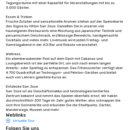
Tagungsräume mit einer Kapazität für Veranstaltungen mit bis zu 
to engage the person to the left and
3.000 Gästen.

right of you. Because our tours take
place at multiple restaurants, with
Essen & Trinken

walking in between, there are
Frische Zutaten und sensationelle Aromen stehen auf der Speisekarte 
des Signia by Hilton San Jose. Genießen Sie in unseren vier 
countless opportunities to interact
hauseigenen Restaurants eine Mischung aus japanischer Technik und 
with different people when you sit
peruanischem Geschmack, erstklassige Benedicts, handgemachte 
down at each venue and as you
Cocktails und vieles mehr. Livemusik wird jeden Freitag- und 
Samstagabend in der AJI Bar und Robata veranstaltet. 

traverse along the way. Our
experiences not only provide more
Wellness

ways to network, but a more convivial
Ein atemberaubender Pool auf dem Dach mit Cabanas und 
Loungebereich ist der perfekte Ort, um sich nach einem langen 
way to do so. Large Groups Welcome
Arbeits- oder Spieltag zu entspannen. Das Fitnesscenter verfügt über 
Lip Smacking Foodie Tours is ideal for
4.700 Quadratfuß an Technogym- und Peloton-Geräten und bietet 
groups, small or large. Our
auch von Lehrern geleitete Kurse an. 

experiences can accommodate
Entdecke San Jose

groups from as few as 1 to as many
San Jose ist als Geschäftsmekka und technologieorientiertes 
as 500 guests, making us an ideal
Zentrum bekannt und nimmt das Spielen ebenfalls ernst. Wir haben 
durchschnittlich 300 Tage im Jahr gutes Wetter, also schnappen Sie 
choice for any corporate group event.
sich Ihre Sonnenbrille und erkunden Sie die Stadtparks, Gärten, 
Stress-Free Booking Process Booking
Wanderwege, Museen und mehr.
a tour is stress-free and allows you to
Weblinks
enjoy the company of your guests
Virtuelle Tour
more easily. You’ll take comfort
Folgen Sie uns