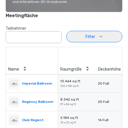
und interaktiven 3D-Grundrissen.
Meetingfläche
Teilnehmer
Filter
Name
Raumgröße
Deckenhöhe
13.464 sq ft
Imperial Ballroom
20 Fuß
102 x 132 sq ft
8.342 sq ft
Regency Ballroom
20 Fuß
97 x 86 sq ft
5.184 sq ft
Club Regent
14 Fuß
72 x 72 sq ft