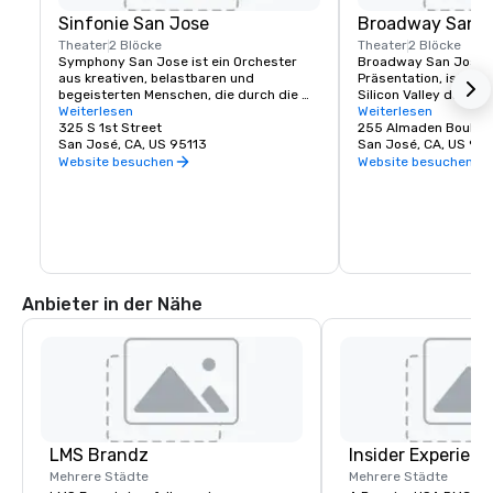
Sinfonie San Jose
Broadway San J
Theater
2 Blöcke
Theater
2 Blöcke
Symphony San Jose ist ein Orchester 
Broadway San Jose, 
aus kreativen, belastbaren und 
Präsentation, ist der
begeisterten Menschen, die durch die 
Silicon Valley das N
Liebe zur Musik verbunden sind. Es ist 
Weiterlesen
Theatererlebnis findet
Weiterlesen
stolz darauf, San Jose sein Zuhause zu 
325 S 1st Street
leben oder San Jose 
255 Almaden Boulev
nennen und die innovative und vielfältige 
San José, CA, US 95113
Broadway San Jose bi
San José, CA, US 951
Kultur unserer Gemeinde zu begrüßen, 
die Sie sehen möchte
Website besuchen
Website besuchen
indem es denselben Geist in seinen 
Aufführungen und Programmen 
widerspiegelt. Jedes Jahr gibt das 
Symphony San Jose Dutzende von 
Aufführungen, darunter klassische 
Konzerte, ikonische Filme, die mit Live-
Orchestern aufgeführt werden, und 
zahlreiche Bildungs- und 
Anbieter in der Nähe
Gemeinschaftsprogramme.
LMS Brandz
Insider Experienc
Mehrere Städte
Mehrere Städte