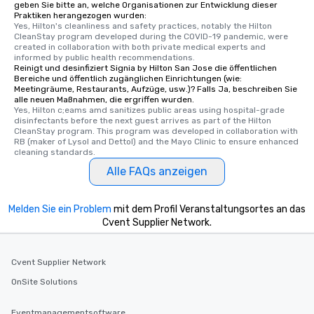
geben Sie bitte an, welche Organisationen zur Entwicklung dieser
Praktiken herangezogen wurden:
Yes, Hilton's cleanliness and safety practices, notably the Hilton 
CleanStay program developed during the COVID-19 pandemic, were 
created in collaboration with both private medical experts and 
informed by public health recommendations.
Reinigt und desinfiziert Signia by Hilton San Jose die öffentlichen
Bereiche und öffentlich zugänglichen Einrichtungen (wie:
Meetingräume, Restaurants, Aufzüge, usw.)? Falls Ja, beschreiben Sie
alle neuen Maßnahmen, die ergriffen wurden.
Yes, Hilton c;eams amd sanitizes public areas using hospital-grade 
disinfectants before the next guest arrives as part of the Hilton 
CleanStay program. This program was developed in collaboration with 
RB (maker of Lysol and Dettol) and the Mayo Clinic to ensure enhanced 
cleaning standards.
Alle FAQs anzeigen
Melden Sie ein Problem
mit dem Profil Veranstaltungsortes an das
Cvent Supplier Network.
Cvent Supplier Network
OnSite Solutions
Eventmanagementsoftware