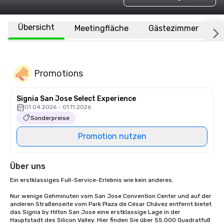
Übersicht
Meetingfläche
Gästezimmer
O
Promotions
Signia San Jose Select Experience
01.04.2026 - 01.11.2026
Sonderpreise
Promotion nutzen
Über uns
Ein erstklassiges Full-Service-Erlebnis wie kein anderes.

Nur wenige Gehminuten vom San Jose Convention Center und auf der 
anderen Straßenseite vom Park Plaza de César Chávez entfernt bietet 
das Signia by Hilton San Jose eine erstklassige Lage in der 
Hauptstadt des Silicon Valley. Hier finden Sie über 55.000 Quadratfuß 