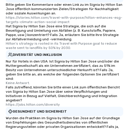
Bitte geben Sie Kommentare oder einen Link zu im Signia by Hilton San
Jose öffentlich kommunizierten Zielen/Strategien für Nachhaltigkeit
oder soziale Auswirkungen an.
https://stories.hilton.com/travel-with-purpose/hilton-enhances-esg-
targets-climate-action-social-impact
Hat Signia by Hilton San Jose eine Strategie, die sich auf die
Beseitigung und Umleitung von Abfällen (z. B. Kunststoffe, Papiere,
Pappe, usw.) konzentriert? Falls Ja, erläutern Sie bitte Ihre Strategie
zur Abfallvermeidung und -vermeidung.
Hilton’s strategy is rooted in its Travel with Purpose goal to reduce 
waste sent to landfills by 50% by 2030.
DIVERSITÄT UND INKLUSION
Nur für Hotels in den USA: Ist Signia by Hilton San Jose und/oder die
Muttergesellschaft als ein Unternehmen zertifiziert, das zu 51% im
Besitz von Unternehmen unterschiedlicher Herkunft ist? Falls Ja,
geben Sie bitte an, als welche der folgenden Optionen Sie zertifiziert
sind:
Keine Antwort.
Falls zutreffend, könnten Sie bitte einen Link zum öffentlichen Bericht
von Signia by Hilton San Jose über seine Verpflichtungen und
Initiativen in Bezug auf Vielfalt, Gleichberechtigung und Integration
angeben?
https://jobs.hilton.com/diversity
GESUNDHEIT UND SICHERHEIT
Wurden die Praktiken im Signia by Hilton San Jose auf der Grundlage
von Empfehlungen des Gesundheitsdienstes von öffentlichen
Regierungsstellen oder privaten Organisationen entwickelt? Falls ja,