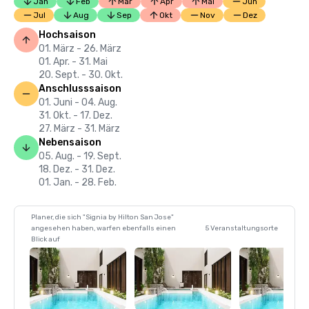
Jan
Feb
Mär
Apr
Mai
Jun
Jul
Aug
Sep
Okt
Nov
Dez
Hochsaison
01. März - 26. März
01. Apr. - 31. Mai
20. Sept. - 30. Okt.
Anschlusssaison
01. Juni - 04. Aug.
31. Okt. - 17. Dez.
27. März - 31. März
Nebensaison
05. Aug. - 19. Sept.
18. Dez. - 31. Dez.
01. Jan. - 28. Feb.
Planer, die sich "Signia by Hilton San Jose"
angesehen haben, warfen ebenfalls einen
5 Veranstaltungsorte
Blick auf