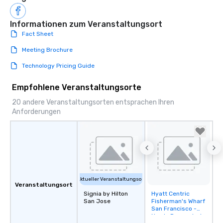
Informationen zum Veranstaltungsort
Fact Sheet
Meeting Brochure
Technology Pricing Guide
Empfohlene Veranstaltungsorte
20 andere Veranstaltungsorten entsprachen Ihren
Anforderungen
Aktueller Veranstaltungsort
Veranstaltungsort
Signia by Hilton
Hyatt Centric
Removed from
San Jose
Fisherman's Wharf
favorites
San Francisco -
Newly Renovated