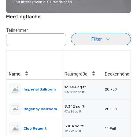
und interaktiven 3D-Grundrissen.
Meetingfläche
Teilnehmer
Filter
Name
Raumgröße
Deckenhöhe
13.464 sq ft
Imperial Ballroom
20 Fuß
102 x 132 sq ft
8.342 sq ft
Regency Ballroom
20 Fuß
97 x 86 sq ft
5.184 sq ft
Club Regent
14 Fuß
72 x 72 sq ft