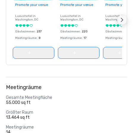
Promote your venue
Promote your venue
Promote your ve
Luxushotel in
Luxushotel in
Luxushotel in
Washington
, DC
Washington
, DC
Washington
, DC
Gästezimmer
:
237
Gästezimmer
:
220
Gästezimmer
:
237
Meetingräume
:
8
Meetingräume
:
17
Meetingräume
:
8
Meetingräume
Gesamte Meetingfläche
55.000 sq ft
Größter Raum
13.464 sq ft
Meetingräume
14