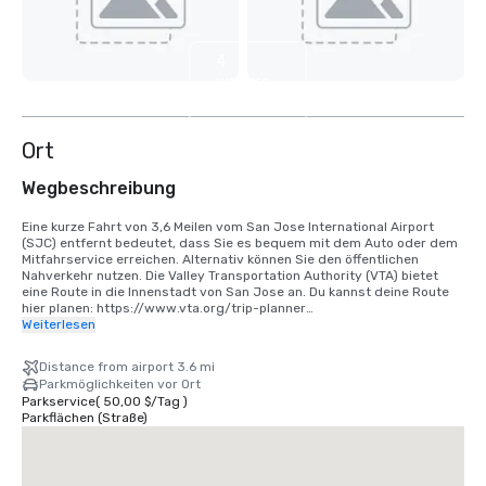
4
weitere
anzeigen
Ort
Wegbeschreibung
Eine kurze Fahrt von 3,6 Meilen vom San Jose International Airport 
(SJC) entfernt bedeutet, dass Sie es bequem mit dem Auto oder dem 
Mitfahrservice erreichen. Alternativ können Sie den öffentlichen 
Nahverkehr nutzen. Die Valley Transportation Authority (VTA) bietet 
eine Route in die Innenstadt von San Jose an. Du kannst deine Route 
hier planen: https://www.vta.org/trip-planner

Weiterlesen
Wenn Sie vom San Francisco International Airport (SFO) anreisen, 
fahren Sie am besten 40 Minuten in Richtung Süden oder nutzen Sie 
Distance from airport 3.6 mi
einen Mitfahrservice. Alternativ können Sie die Bahn über BART und 
Parkmöglichkeiten vor Ort
Caltrain nutzen. https://www.bart.gov und https://www.caltrain.com
Parkservice
(
50,00 $
/
Tag
)
Parkflächen (Straße)