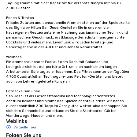
Tagungsräume mit einer Kapazität für Veranstaltungen mit bis zu 
3.000 Gästen.

Essen & Trinken

Frische Zutaten und sensationelle Aromen stehen auf der Speisekarte 
des Signia by Hilton San Jose. Genießen Sie in unseren vier 
hauseigenen Restaurants eine Mischung aus japanischer Technik und 
peruanischem Geschmack, erstklassige Benedicts, handgemachte 
Cocktails und vieles mehr. Livemusik wird jeden Freitag- und 
Samstagabend in der AJI Bar und Robata veranstaltet. 

Wellness

Ein atemberaubender Pool auf dem Dach mit Cabanas und 
Loungebereich ist der perfekte Ort, um sich nach einem langen 
Arbeits- oder Spieltag zu entspannen. Das Fitnesscenter verfügt über 
4.700 Quadratfuß an Technogym- und Peloton-Geräten und bietet 
auch von Lehrern geleitete Kurse an. 

Entdecke San Jose

San Jose ist als Geschäftsmekka und technologieorientiertes 
Zentrum bekannt und nimmt das Spielen ebenfalls ernst. Wir haben 
durchschnittlich 300 Tage im Jahr gutes Wetter, also schnappen Sie 
sich Ihre Sonnenbrille und erkunden Sie die Stadtparks, Gärten, 
Wanderwege, Museen und mehr.
Weblinks
Virtuelle Tour
Folgen Sie uns