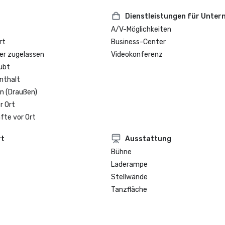
Dienstleistungen für Unte
A/V-Möglichkeiten
rt
Business-Center
er zugelassen
Videokonferenz
ubt
nthalt
n (Draußen)
r Ort
fte vor Ort
rt
Ausstattung
Bühne
Laderampe
Stellwände
Tanzfläche