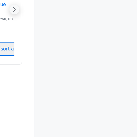
nue
Promote your venue
ton
, DC
Luxushotel in
Washington
, DC
Gästezimmer
:
237
Meetingräume
:
8
gsort auswählen
Veranstaltungsort auswählen