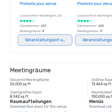
Promote your venue
Promote your venu
Luxushotel in
Washington
, DC
Luxushotel in
Washingt
Gästezimmer
:
237
Gästezimmer
:
220
Meetingräume
:
8
Meetingräume
:
17
Veranstaltungsort auswählen
Veranstaltungs
Meetingräume
Gesamte Meetingfläche
Größter Ra
55.000 sq ft
13.464 sq ft
Zweitgrößter Raum
Räumlichkei
8.342 sq ft
100.000 sq 
Raumaufteilungen
Menüs
Download floor plans for this venue.
Download cate