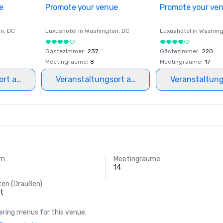
e
Promote your venue
Promote your ve
on
, DC
Luxushotel in
Washington
, DC
Luxushotel in
Washing
Gästezimmer
:
237
Gästezimmer
:
220
Meetingräume
:
8
Meetingräume
:
17
ort auswählen
Veranstaltungsort auswählen
Veranstaltun
um
Meetingräume
14
ten (Draußen)
ft
ring menus for this venue.