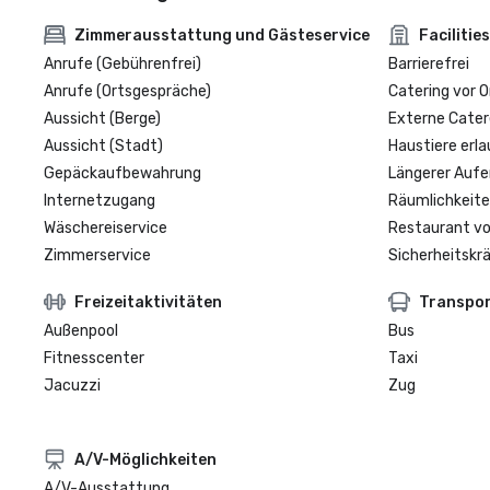
Zimmerausstattung und Gästeservice
Facilities
Anrufe (Gebührenfrei)
Barrierefrei
Anrufe (Ortsgespräche)
Catering vor O
Aussicht (Berge)
Externe Cater
Aussicht (Stadt)
Haustiere erla
Gepäckaufbewahrung
Längerer Aufe
Internetzugang
Räumlichkeite
Wäschereiservice
Restaurant vo
Zimmerservice
Sicherheitskrä
Freizeitaktivitäten
Transpo
Außenpool
Bus
Fitnesscenter
Taxi
Jacuzzi
Zug
A/V-Möglichkeiten
A/V-Ausstattung