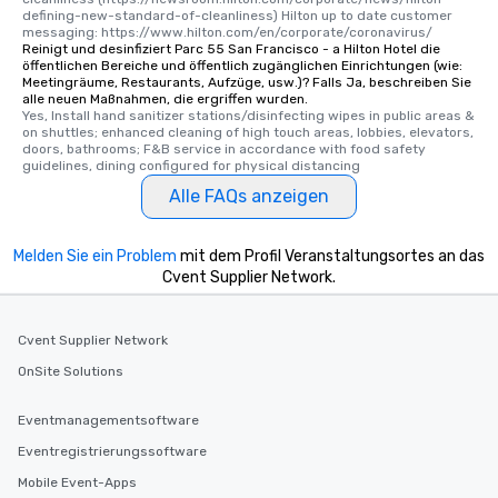
defining-new-standard-of-cleanliness) Hilton up to date customer 
messaging: https://www.hilton.com/en/corporate/coronavirus/
Reinigt und desinfiziert Parc 55 San Francisco - a Hilton Hotel die
öffentlichen Bereiche und öffentlich zugänglichen Einrichtungen (wie:
Meetingräume, Restaurants, Aufzüge, usw.)? Falls Ja, beschreiben Sie
alle neuen Maßnahmen, die ergriffen wurden.
Yes, Install hand sanitizer stations/disinfecting wipes in public areas & 
on shuttles; enhanced cleaning of high touch areas, lobbies, elevators, 
doors, bathrooms; F&B service in accordance with food safety 
guidelines, dining configured for physical distancing
Alle FAQs anzeigen
Melden Sie ein Problem
mit dem Profil Veranstaltungsortes an das
Cvent Supplier Network.
Cvent Supplier Network
OnSite Solutions
Eventmanagementsoftware
Eventregistrierungssoftware
Mobile Event-Apps