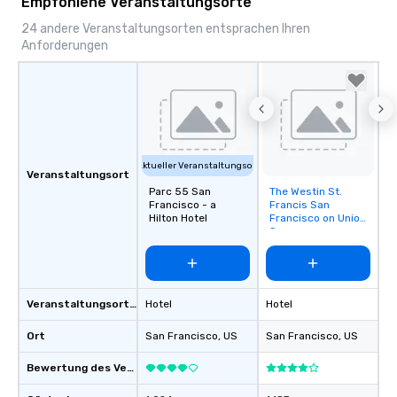
Empfohlene Veranstaltungsorte
24 andere Veranstaltungsorten entsprachen Ihren
Anforderungen
Aktueller Veranstaltungsort
Veranstaltungsort
Parc 55 San
The Westin St.
Removed from
Francisco - a
Francis San
favorites
Hilton Hotel
Francisco on Union
Square
Veranstaltungsortstyp
Hotel
Hotel
Ort
San Francisco
, US
San Francisco
, US
Bewertung des Veranstaltungsortes