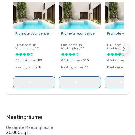
Promote your venue
Promote your venue
Promote your ve
Luxushotel in
Luxushotel in
Luxushotel in
Washington
, DC
Washington
, DC
Washington
, DC
Gästezimmer
:
237
Gästezimmer
:
220
Gästezimmer
:
237
Meetingräume
:
8
Meetingräume
:
17
Meetingräume
:
8
Meetingräume
Gesamte Meetingfläche
30.000 sq ft