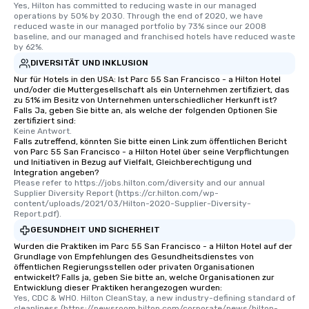
Yes, Hilton has committed to reducing waste in our managed 
operations by 50% by 2030. Through the end of 2020, we have 
reduced waste in our managed portfolio by 73% since our 2008 
baseline, and our managed and franchised hotels have reduced waste 
by 62%.
DIVERSITÄT UND INKLUSION
Nur für Hotels in den USA: Ist Parc 55 San Francisco - a Hilton Hotel
und/oder die Muttergesellschaft als ein Unternehmen zertifiziert, das
zu 51% im Besitz von Unternehmen unterschiedlicher Herkunft ist?
Falls Ja, geben Sie bitte an, als welche der folgenden Optionen Sie
zertifiziert sind:
Keine Antwort.
Falls zutreffend, könnten Sie bitte einen Link zum öffentlichen Bericht
von Parc 55 San Francisco - a Hilton Hotel über seine Verpflichtungen
und Initiativen in Bezug auf Vielfalt, Gleichberechtigung und
Integration angeben?
Please refer to https://jobs.hilton.com/diversity and our annual 
Supplier Diversity Report (https://cr.hilton.com/wp-
content/uploads/2021/03/Hilton-2020-Supplier-Diversity-
Report.pdf).
GESUNDHEIT UND SICHERHEIT
Wurden die Praktiken im Parc 55 San Francisco - a Hilton Hotel auf der
Grundlage von Empfehlungen des Gesundheitsdienstes von
öffentlichen Regierungsstellen oder privaten Organisationen
entwickelt? Falls ja, geben Sie bitte an, welche Organisationen zur
Entwicklung dieser Praktiken herangezogen wurden:
Yes, CDC & WHO. Hilton CleanStay, a new industry-defining standard of 
cleanliness (https://newsroom.hilton.com/corporate/news/hilton-