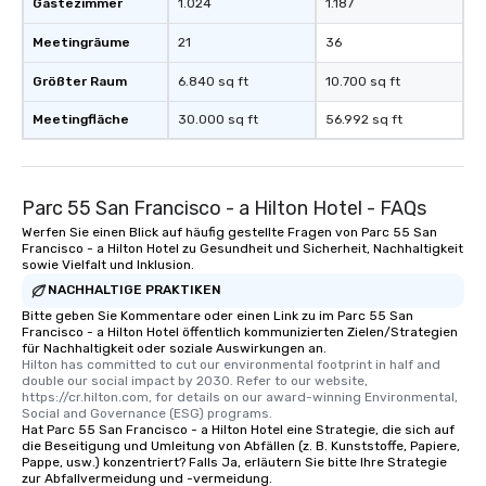
Gästezimmer
1.024
1.187
Meetingräume
21
36
Größter Raum
6.840 sq ft
10.700 sq ft
Meetingfläche
30.000 sq ft
56.992 sq ft
Parc 55 San Francisco - a Hilton Hotel - FAQs
Werfen Sie einen Blick auf häufig gestellte Fragen von Parc 55 San
Francisco - a Hilton Hotel zu Gesundheit und Sicherheit, Nachhaltigkeit
sowie Vielfalt und Inklusion.
NACHHALTIGE PRAKTIKEN
Bitte geben Sie Kommentare oder einen Link zu im Parc 55 San
Francisco - a Hilton Hotel öffentlich kommunizierten Zielen/Strategien
für Nachhaltigkeit oder soziale Auswirkungen an.
Hilton has committed to cut our environmental footprint in half and 
double our social impact by 2030. Refer to our website, 
https://cr.hilton.com, for details on our award-winning Environmental, 
Social and Governance (ESG) programs.
Hat Parc 55 San Francisco - a Hilton Hotel eine Strategie, die sich auf
die Beseitigung und Umleitung von Abfällen (z. B. Kunststoffe, Papiere,
Pappe, usw.) konzentriert? Falls Ja, erläutern Sie bitte Ihre Strategie
zur Abfallvermeidung und -vermeidung.