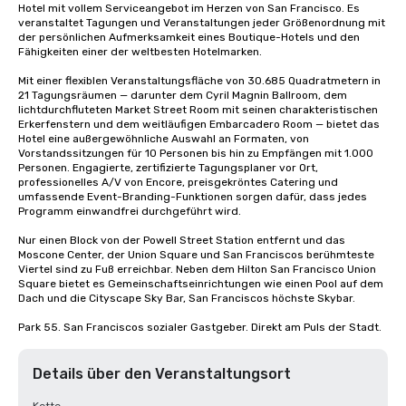
Hotel mit vollem Serviceangebot im Herzen von San Francisco. Es 
veranstaltet Tagungen und Veranstaltungen jeder Größenordnung mit 
der persönlichen Aufmerksamkeit eines Boutique-Hotels und den 
Fähigkeiten einer der weltbesten Hotelmarken.

Mit einer flexiblen Veranstaltungsfläche von 30.685 Quadratmetern in 
21 Tagungsräumen — darunter dem Cyril Magnin Ballroom, dem 
lichtdurchfluteten Market Street Room mit seinen charakteristischen 
Erkerfenstern und dem weitläufigen Embarcadero Room — bietet das 
Hotel eine außergewöhnliche Auswahl an Formaten, von 
Vorstandssitzungen für 10 Personen bis hin zu Empfängen mit 1.000 
Personen. Engagierte, zertifizierte Tagungsplaner vor Ort, 
professionelles A/V von Encore, preisgekröntes Catering und 
umfassende Event-Branding-Funktionen sorgen dafür, dass jedes 
Programm einwandfrei durchgeführt wird.

Nur einen Block von der Powell Street Station entfernt und das 
Moscone Center, der Union Square und San Franciscos berühmteste 
Viertel sind zu Fuß erreichbar. Neben dem Hilton San Francisco Union 
Square bietet es Gemeinschaftseinrichtungen wie einen Pool auf dem 
Dach und die Cityscape Sky Bar, San Franciscos höchste Skybar.

Park 55. San Franciscos sozialer Gastgeber. Direkt am Puls der Stadt.
Details über den Veranstaltungsort