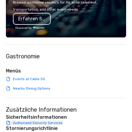
Browse additional vendors for AV, entertainment,
lodging, food and wine. We also have
executive gatherings t
transportation, and other event needs.
a Monterey Bay Trek.
events, we create sea
Erfahren Sie mehr
memorable experiences
each client’s goals. Our multilingual
Powered by
team supports clients 
Spanish, and English, 
language support avai
needed. As a Travelife
Gastronomie
we are committed to su
ethical business pract
responsible tourism. With experience
Menüs
across destinations lik
Events at Cable 55
Miami, Los Angeles, Sa
Las Vegas, Chicago, Na
Nearby Dining Options
New Orleans, we combin
local expertise, and t
ground support to brin
Zusätzliche Informationen
life.
Sicherheitsinformationen
Authorized Security Services
Stornierungsrichtlinie