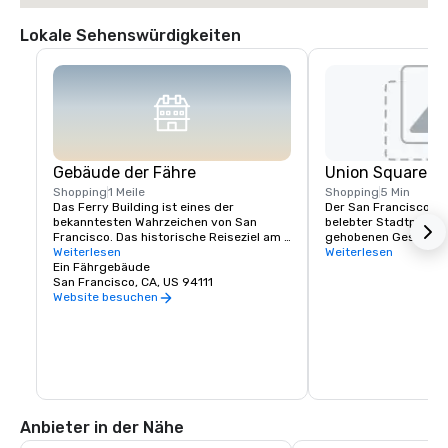
Lokale Sehenswürdigkeiten
Gebäude der Fähre
Union Square
Shopping
1 Meile
Shopping
5 Min
Das Ferry Building ist eines der 
Der San Francisco Uni
bekanntesten Wahrzeichen von San 
belebter Stadtplatz,
Francisco. Das historische Reiseziel am 
gehobenen Geschäfte
Wasser dient sowohl als Tor zur Stadt als 
Weiterlesen
Theatern. Es ist ein ze
Weiterlesen
auch als Treffpunkt für die Gemeinde der 
Ein Fährgebäude
Knotenpunkt für Einka
Bay Area. Im Mittelpunkt steht der Ferry 
San Francisco, CA, US 94111
Restaurants und kultu
Building Marketplace, eine lebendige 
Veranstaltungen im H
Website besuchen
Sammlung von hauptsächlich lokalen, 
den bemerkenswerte
unabhängigen Geschäften, Restaurants 
Einkaufsmöglichkeiten
und Kunsthandwerkern, die das reiche 
Louis Vuitton, Ninten
kulturelle und kulinarische Erbe der 
Marcus und mehr.
Region feiern. Das Ferry Building 
engagiert sich für die Unterstützung 
kleiner regionaler Produzenten, stellt 
Unternehmen vor, die Wert auf 
Anbieter in der Nähe
nachhaltige Praktiken legen, und fördert 
ein Umfeld, in dem handwerkliche 