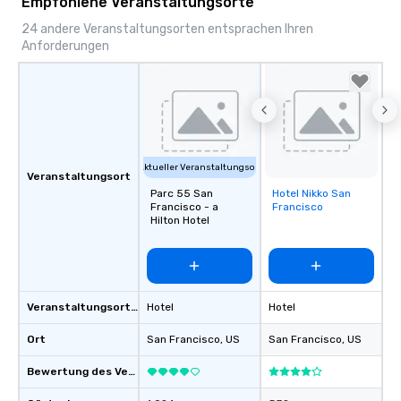
Empfohlene Veranstaltungsorte
24 andere Veranstaltungsorten entsprachen Ihren
Anforderungen
Aktueller Veranstaltungsort
Veranstaltungsort
Parc 55 San
Hotel Nikko San
Removed from
Francisco - a
Francisco
favorites
Hilton Hotel
Veranstaltungsortstyp
Hotel
Hotel
Ort
San Francisco
, US
San Francisco
, US
Bewertung des Veranstaltungsortes