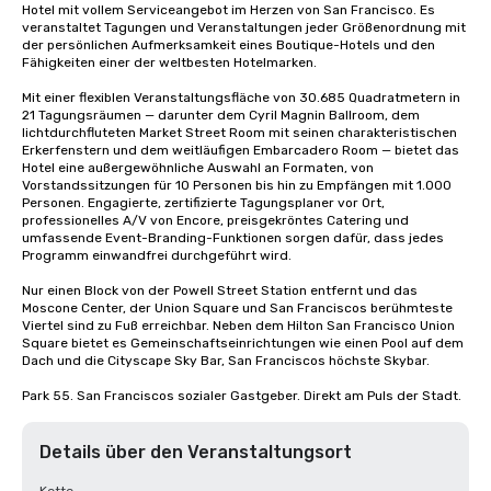
Hotel mit vollem Serviceangebot im Herzen von San Francisco. Es 
veranstaltet Tagungen und Veranstaltungen jeder Größenordnung mit 
der persönlichen Aufmerksamkeit eines Boutique-Hotels und den 
Fähigkeiten einer der weltbesten Hotelmarken.

Mit einer flexiblen Veranstaltungsfläche von 30.685 Quadratmetern in 
21 Tagungsräumen — darunter dem Cyril Magnin Ballroom, dem 
lichtdurchfluteten Market Street Room mit seinen charakteristischen 
Erkerfenstern und dem weitläufigen Embarcadero Room — bietet das 
Hotel eine außergewöhnliche Auswahl an Formaten, von 
Vorstandssitzungen für 10 Personen bis hin zu Empfängen mit 1.000 
Personen. Engagierte, zertifizierte Tagungsplaner vor Ort, 
professionelles A/V von Encore, preisgekröntes Catering und 
umfassende Event-Branding-Funktionen sorgen dafür, dass jedes 
Programm einwandfrei durchgeführt wird.

Nur einen Block von der Powell Street Station entfernt und das 
Moscone Center, der Union Square und San Franciscos berühmteste 
Viertel sind zu Fuß erreichbar. Neben dem Hilton San Francisco Union 
Square bietet es Gemeinschaftseinrichtungen wie einen Pool auf dem 
Dach und die Cityscape Sky Bar, San Franciscos höchste Skybar.

Park 55. San Franciscos sozialer Gastgeber. Direkt am Puls der Stadt.
Details über den Veranstaltungsort