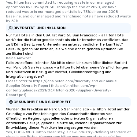
Yes, Hilton has committed to reducing waste in our managed 
operations by 50% by 2030. Through the end of 2020, we have 
reduced waste in our managed portfolio by 73% since our 2008 
baseline, and our managed and franchised hotels have reduced waste 
by 62%.
DIVERSITÄT UND INKLUSION
Nur für Hotels in den USA: Ist Parc 55 San Francisco - a Hilton Hotel
und/oder die Muttergesellschaft als ein Unternehmen zertifiziert, das
zu 51% im Besitz von Unternehmen unterschiedlicher Herkunft ist?
Falls Ja, geben Sie bitte an, als welche der folgenden Optionen Sie
zertifiziert sind:
Keine Antwort.
Falls zutreffend, könnten Sie bitte einen Link zum öffentlichen Bericht
von Parc 55 San Francisco - a Hilton Hotel über seine Verpflichtungen
und Initiativen in Bezug auf Vielfalt, Gleichberechtigung und
Integration angeben?
Please refer to https://jobs.hilton.com/diversity and our annual 
Supplier Diversity Report (https://cr.hilton.com/wp-
content/uploads/2021/03/Hilton-2020-Supplier-Diversity-
Report.pdf).
GESUNDHEIT UND SICHERHEIT
Wurden die Praktiken im Parc 55 San Francisco - a Hilton Hotel auf der
Grundlage von Empfehlungen des Gesundheitsdienstes von
öffentlichen Regierungsstellen oder privaten Organisationen
entwickelt? Falls ja, geben Sie bitte an, welche Organisationen zur
Entwicklung dieser Praktiken herangezogen wurden:
Yes, CDC & WHO. Hilton CleanStay, a new industry-defining standard of 
cleanliness (https://newsroom.hilton.com/corporate/news/hilton-