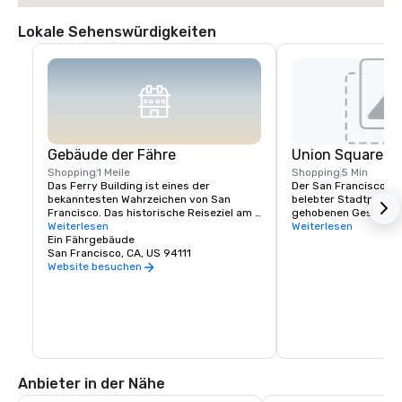
Lokale Sehenswürdigkeiten
Gebäude der Fähre
Union Square
Shopping
1 Meile
Shopping
5 Min
Das Ferry Building ist eines der 
Der San Francisco Uni
bekanntesten Wahrzeichen von San 
belebter Stadtplatz,
Francisco. Das historische Reiseziel am 
gehobenen Geschäfte
Wasser dient sowohl als Tor zur Stadt als 
Weiterlesen
Theatern. Es ist ein ze
Weiterlesen
auch als Treffpunkt für die Gemeinde der 
Ein Fährgebäude
Knotenpunkt für Einka
Bay Area. Im Mittelpunkt steht der Ferry 
San Francisco, CA, US 94111
Restaurants und kultu
Building Marketplace, eine lebendige 
Veranstaltungen im H
Website besuchen
Sammlung von hauptsächlich lokalen, 
den bemerkenswerte
unabhängigen Geschäften, Restaurants 
Einkaufsmöglichkeiten
und Kunsthandwerkern, die das reiche 
Louis Vuitton, Ninten
kulturelle und kulinarische Erbe der 
Marcus und mehr.
Region feiern. Das Ferry Building 
engagiert sich für die Unterstützung 
kleiner regionaler Produzenten, stellt 
Unternehmen vor, die Wert auf 
Anbieter in der Nähe
nachhaltige Praktiken legen, und fördert 
ein Umfeld, in dem handwerkliche 