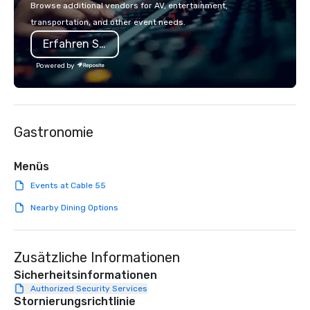
Browse additional vendors for AV, entertainment,
lodging, food and wine. We also have
incorporate our Speed
transportation, and other event needs.
a Monterey Bay Trek.
Adventures into your 
Erfahren Sie mehr
plans. Check out
www.speedboatadvent
Powered by
more information on t
event to the water wit
Speedboat Adventure.
Gastronomie
Menüs
Events at Cable 55
Nearby Dining Options
Zusätzliche Informationen
Sicherheitsinformationen
Authorized Security Services
Stornierungsrichtlinie