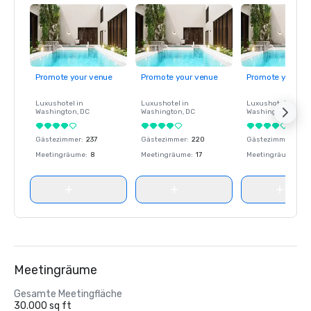
Promote your venue
Promote your venue
Promote your ve
Luxushotel in
Luxushotel in
Luxushotel in
Washington
, DC
Washington
, DC
Washington
, DC
Gästezimmer
:
237
Gästezimmer
:
220
Gästezimmer
:
237
Meetingräume
:
8
Meetingräume
:
17
Meetingräume
:
8
Meetingräume
Gesamte Meetingfläche
30.000 sq ft