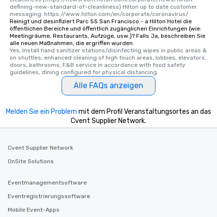
defining-new-standard-of-cleanliness) Hilton up to date customer 
messaging: https://www.hilton.com/en/corporate/coronavirus/
Reinigt und desinfiziert Parc 55 San Francisco - a Hilton Hotel die
öffentlichen Bereiche und öffentlich zugänglichen Einrichtungen (wie:
Meetingräume, Restaurants, Aufzüge, usw.)? Falls Ja, beschreiben Sie
alle neuen Maßnahmen, die ergriffen wurden.
Yes, Install hand sanitizer stations/disinfecting wipes in public areas & 
on shuttles; enhanced cleaning of high touch areas, lobbies, elevators, 
doors, bathrooms; F&B service in accordance with food safety 
guidelines, dining configured for physical distancing
Alle FAQs anzeigen
Melden Sie ein Problem
mit dem Profil Veranstaltungsortes an das
Cvent Supplier Network.
Cvent Supplier Network
OnSite Solutions
Eventmanagementsoftware
Eventregistrierungssoftware
Mobile Event-Apps