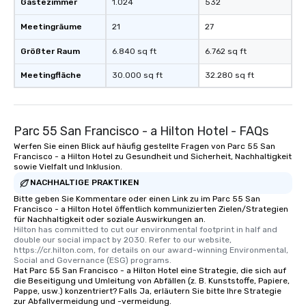
Gästezimmer
1.024
532
Meetingräume
21
27
Größter Raum
6.840 sq ft
6.762 sq ft
Meetingfläche
30.000 sq ft
32.280 sq ft
Parc 55 San Francisco - a Hilton Hotel - FAQs
Werfen Sie einen Blick auf häufig gestellte Fragen von Parc 55 San
Francisco - a Hilton Hotel zu Gesundheit und Sicherheit, Nachhaltigkeit
sowie Vielfalt und Inklusion.
NACHHALTIGE PRAKTIKEN
Bitte geben Sie Kommentare oder einen Link zu im Parc 55 San
Francisco - a Hilton Hotel öffentlich kommunizierten Zielen/Strategien
für Nachhaltigkeit oder soziale Auswirkungen an.
Hilton has committed to cut our environmental footprint in half and 
double our social impact by 2030. Refer to our website, 
https://cr.hilton.com, for details on our award-winning Environmental, 
Social and Governance (ESG) programs.
Hat Parc 55 San Francisco - a Hilton Hotel eine Strategie, die sich auf
die Beseitigung und Umleitung von Abfällen (z. B. Kunststoffe, Papiere,
Pappe, usw.) konzentriert? Falls Ja, erläutern Sie bitte Ihre Strategie
zur Abfallvermeidung und -vermeidung.