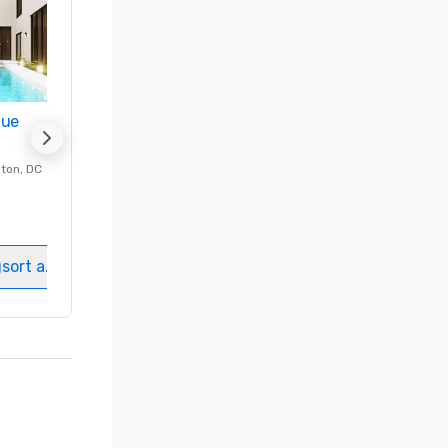
nue
Promote your venue
ton
, DC
Luxushotel in
Washington
, DC
Gästezimmer
:
237
Meetingräume
:
8
gsort auswählen
Veranstaltungsort auswählen