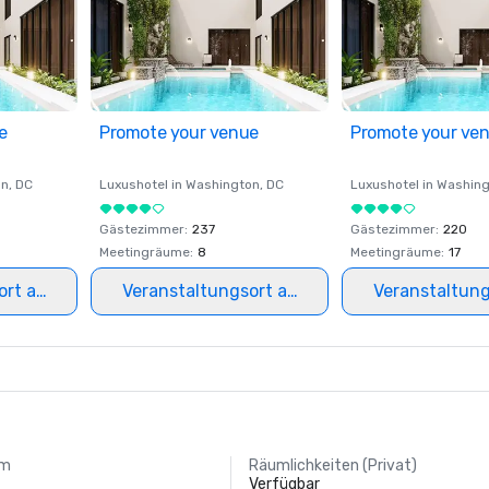
e
Promote your venue
Promote your ve
on
, DC
Luxushotel in
Washington
, DC
Luxushotel in
Washing
Gästezimmer
:
237
Gästezimmer
:
220
Meetingräume
:
8
Meetingräume
:
17
ort auswählen
Veranstaltungsort auswählen
Veranstaltun
um
Räumlichkeiten (Privat)
Verfügbar