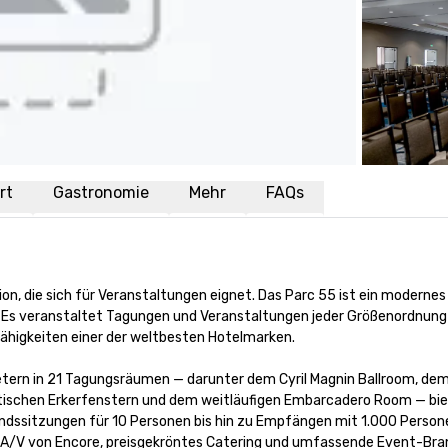
rt
Gastronomie
Mehr
FAQs
ion, die sich für Veranstaltungen eignet. Das Parc 55 ist ein modernes
 Es veranstaltet Tagungen und Veranstaltungen jeder Größenordnung 
higkeiten einer der weltbesten Hotelmarken.

etern in 21 Tagungsräumen — darunter dem Cyril Magnin Ballroom, dem
tischen Erkerfenstern und dem weitläufigen Embarcadero Room — bie
dssitzungen für 10 Personen bis hin zu Empfängen mit 1.000 Persone
les A/V von Encore, preisgekröntes Catering und umfassende Event-Bra