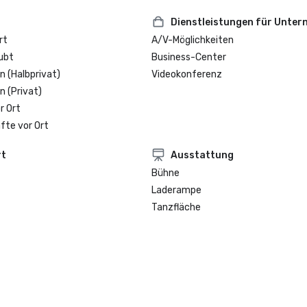
Dienstleistungen für Unte
rt
A/V-Möglichkeiten
ubt
Business-Center
n (Halbprivat)
Videokonferenz
n (Privat)
r Ort
fte vor Ort
rt
Ausstattung
Bühne
Laderampe
Tanzfläche