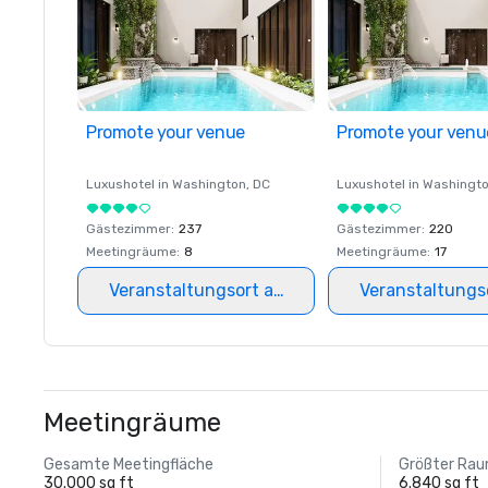
Promote your venue
Promote your venu
Luxushotel in
Washington
, DC
Luxushotel in
Washingt
Gästezimmer
:
237
Gästezimmer
:
220
Meetingräume
:
8
Meetingräume
:
17
Veranstaltungsort auswählen
Veranstaltungs
Meetingräume
Gesamte Meetingfläche
Größter Ra
30.000 sq ft
6.840 sq ft