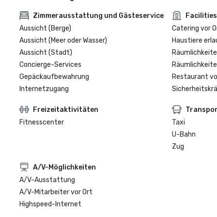
Zimmerausstattung und Gästeservice
Facilities
Aussicht (Berge)
Catering vor O
Aussicht (Meer oder Wasser)
Haustiere erla
Aussicht (Stadt)
Räumlichkeite
Concierge-Services
Räumlichkeite
Gepäckaufbewahrung
Restaurant vo
Internetzugang
Sicherheitskrä
Freizeitaktivitäten
Transpo
Fitnesscenter
Taxi
U-Bahn
Zug
A/V-Möglichkeiten
A/V-Ausstattung
A/V-Mitarbeiter vor Ort
Highspeed-Internet