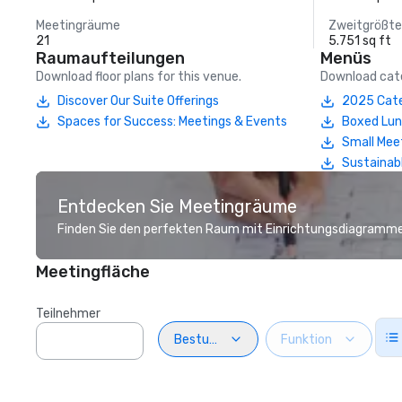
Meetingräume
Zweitgrößt
21
5.751 sq ft
Raumaufteilungen
Menüs
Download floor plans for this venue.
Download cate
Discover Our Suite Offerings
2025 Cate
Spaces for Success: Meetings & Events
Boxed Lu
Small Mee
Sustainab
Entdecken Sie Meetingräume
Finden Sie den perfekten Raum mit Einrichtungsdiagramme
Meetingfläche
Teilnehmer
Bestuhlung
Funktion