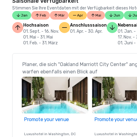
Saisonale Verfügbarkeit
Stimmen Sie Ihre Eventdaten mit der Verfügbarkeit dieses Hotels
Jan
Feb
Mär
Apr
Mai
Jun
Ju
Hochsaison
Anschlusssaison
Nebensa
01. Sept. - 16. Nov.
01. Apr. - 30. Apr.
01. Jan. -
01. Mai - 31. Mai
17. Nov. - 
01. Feb. - 31. März
01. Juni -
Planer, die sich "Oakland Marriott City Center" a
warfen ebenfalls einen Blick auf
Promote your venue
Promote your venu
Luxushotel in
Washington
, DC
Luxushotel in
Washingt