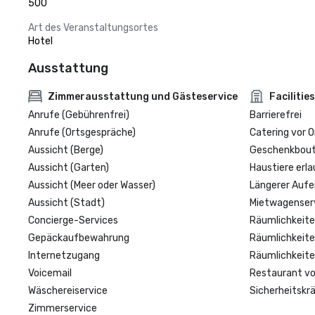
500
Art des Veranstaltungsortes
Hotel
Ausstattung
Zimmerausstattung und Gästeservice
Facilities
Anrufe (Gebührenfrei)
Barrierefrei
Anrufe (Ortsgespräche)
Catering vor O
Aussicht (Berge)
Geschenkbouti
Aussicht (Garten)
Haustiere erla
Aussicht (Meer oder Wasser)
Längerer Aufe
Aussicht (Stadt)
Mietwagenser
Concierge-Services
Räumlichkeite
Gepäckaufbewahrung
Räumlichkeite
Internetzugang
Räumlichkeite
Voicemail
Restaurant vo
Wäschereiservice
Sicherheitskrä
Zimmerservice