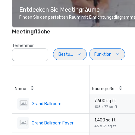
Entdecken Sie Meetingräume
Finden Sie den perfekten Raum mit Einrichtungsdiagramme
Meetingfläche
Teilnehmer
Bestuhlung
Funktion
Name
Raumgröße
7.600 sq ft
Grand Ballroom
108 x 77 sq ft
1.400 sq ft
Grand Ballroom Foyer
45 x 31 sq ft