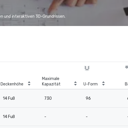
n und interaktiven 3D-Grundrissen.
Maximale
Deckenhöhe
Kapazität
U-Form
B
14 Fuß
730
96
14 Fuß
-
-