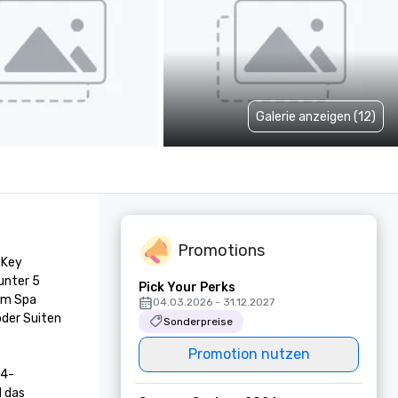
Galerie anzeigen (12)
Promotions
Key 
nter 5 
Pick Your Perks
om Spa 
04.03.2026 - 31.12.2027
der Suiten 
Sonderpreise
Promotion nutzen
24-
 das 