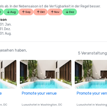
 ab. In der Nebensaison ist die Verfügbarkeit in der Regel besser.
l
Aug
Sep
Okt
Nov
Dez
ison
 31. Jan.
31. Dez.
 31. Aug.
ngesehen haben,
5 Veranstaltung
e
Promote your venue
Promote your ve
on
, DC
Luxushotel in
Washington
, DC
Luxushotel in
Washing