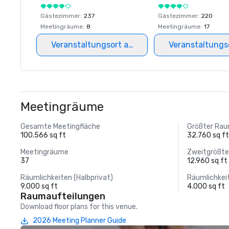
Gästezimmer
:
237
Gästezimmer
:
220
Meetingräume
:
8
Meetingräume
:
17
Veranstaltungsort auswählen
Veranstaltungs
Meetingräume
Gesamte Meetingfläche
Größter Ra
100.566 sq ft
32.760 sq f
Meetingräume
Zweitgrößt
37
12.960 sq ft
Räumlichkeiten (Halbprivat)
Räumlichkei
9.000 sq ft
4.000 sq ft
Raumaufteilungen
Download floor plans for this venue.
2026 Meeting Planner Guide