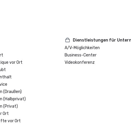
Dienstleistungen für Unte
A/V-Möglichkeiten
rt
Business-Center
que vor Ort
Videokonferenz
ubt
nthalt
vice
n (Draußen)
n (Halbprivat)
n (Privat)
r Ort
fte vor Ort