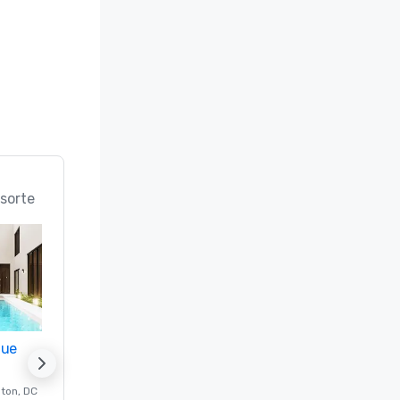
sorte
nue
Promote your venue
ton
, DC
Luxushotel in
Washington
, DC