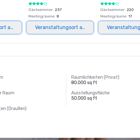
Gästezimmer
:
237
Gästezimmer
:
220
Meetingräume
:
8
Meetingräume
:
17
ort auswählen
Veranstaltungsort auswählen
Veranstaltun
um
Räumlichkeiten (Privat)
t
80.000 sq ft
er Raum
Ausstellungsfläche
50.000 sq ft
ten (Draußen)