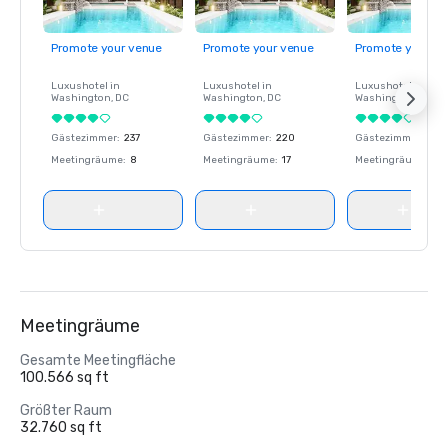
Promote your venue
Promote your venue
Promote your ve
Luxushotel in
Luxushotel in
Luxushotel in
Washington
, DC
Washington
, DC
Washington
, DC
Gästezimmer
:
237
Gästezimmer
:
220
Gästezimmer
:
237
Meetingräume
:
8
Meetingräume
:
17
Meetingräume
:
8
Meetingräume
Gesamte Meetingfläche
100.566 sq ft
Größter Raum
32.760 sq ft