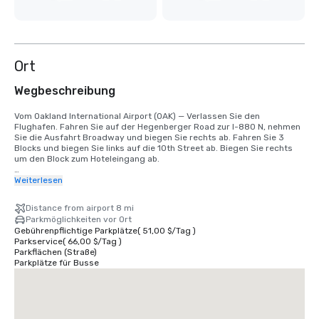
Ort
Wegbeschreibung
Vom Oakland International Airport (OAK) — Verlassen Sie den 
Flughafen. Fahren Sie auf der Hegenberger Road zur I-880 N, nehmen 
Sie die Ausfahrt Broadway und biegen Sie rechts ab. Fahren Sie 3 
Blocks und biegen Sie links auf die 10th Street ab. Biegen Sie rechts 
um den Block zum Hoteleingang ab.

Vom internationalen Flughafen San Francisco (SFO): Nehmen Sie die 
Weiterlesen
101 North. Fahren Sie auf die I-80. Nehmen Sie die 580 East von der 
Brücke nach 980 South. Nehmen Sie die Ausfahrt 11th/12th Street. 
Distance from airport 8 mi
Gehen Sie 1 Block und biegen Sie links ab. Das Hotel befindet sich am 
Parkmöglichkeiten vor Ort
11. und Broadway.
Gebührenpflichtige Parkplätze
(
51,00 $
/
Tag
)
Parkservice
(
66,00 $
/
Tag
)
Parkflächen (Straße)
Parkplätze für Busse