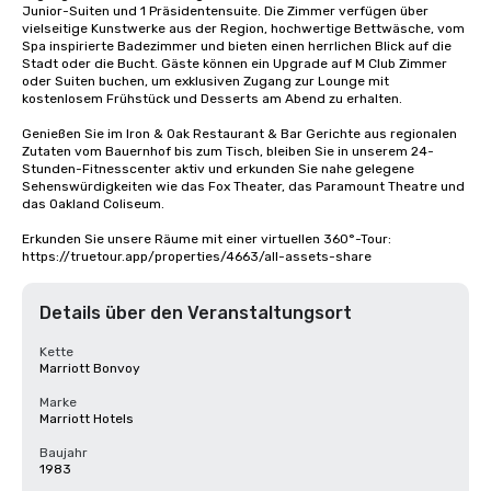
Junior-Suiten und 1 Präsidentensuite. Die Zimmer verfügen über 
vielseitige Kunstwerke aus der Region, hochwertige Bettwäsche, vom 
Spa inspirierte Badezimmer und bieten einen herrlichen Blick auf die 
Stadt oder die Bucht. Gäste können ein Upgrade auf M Club Zimmer 
oder Suiten buchen, um exklusiven Zugang zur Lounge mit 
kostenlosem Frühstück und Desserts am Abend zu erhalten.

Genießen Sie im Iron & Oak Restaurant & Bar Gerichte aus regionalen 
Zutaten vom Bauernhof bis zum Tisch, bleiben Sie in unserem 24-
Stunden-Fitnesscenter aktiv und erkunden Sie nahe gelegene 
Sehenswürdigkeiten wie das Fox Theater, das Paramount Theatre und 
das Oakland Coliseum.

Erkunden Sie unsere Räume mit einer virtuellen 360°-Tour: 
https://truetour.app/properties/4663/all-assets-share
Details über den Veranstaltungsort
Kette
Marriott Bonvoy
Marke
Marriott Hotels
Baujahr
1983