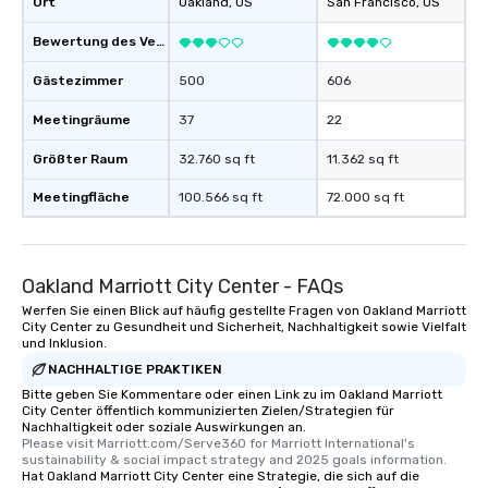
Ort
Oakland
, US
San Francisco
, US
Bewertung des Veranstaltungsortes
Gästezimmer
500
606
Meetingräume
37
22
Größter Raum
32.760 sq ft
11.362 sq ft
Meetingfläche
100.566 sq ft
72.000 sq ft
Oakland Marriott City Center - FAQs
Werfen Sie einen Blick auf häufig gestellte Fragen von Oakland Marriott
City Center zu Gesundheit und Sicherheit, Nachhaltigkeit sowie Vielfalt
und Inklusion.
NACHHALTIGE PRAKTIKEN
Bitte geben Sie Kommentare oder einen Link zu im Oakland Marriott
City Center öffentlich kommunizierten Zielen/Strategien für
Nachhaltigkeit oder soziale Auswirkungen an.
Please visit Marriott.com/Serve360 for Marriott International's 
sustainability & social impact strategy and 2025 goals information.
Hat Oakland Marriott City Center eine Strategie, die sich auf die