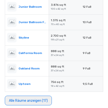
3.876 sq ft
Junior Ballroom
12 Fuß
100 x 42 sq ft
1.375 sq ft
Junior Ballroom Foyer
10 Fuß
70 x 40 sq ft
2.700 sq ft
Skyline
12 Fuß
119 x 21 sq ft
888 sq ft
California Room
9 Fuß
37 x 24 sq ft
888 sq ft
Oakland Room
9 Fuß
37 x 24 sq ft
756 sq ft
Uptown
9,5 Fuß
18 x 42 sq ft
Alle Räume anzeigen (17)