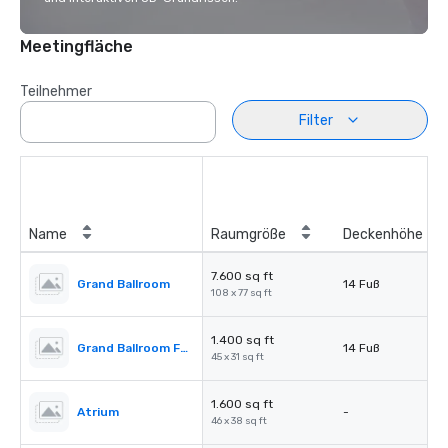
Meetingfläche
Teilnehmer
Filter
Name
Raumgröße
Deckenhöhe
7.600 sq ft
Grand Ballroom
14 Fuß
108 x 77 sq ft
1.400 sq ft
Grand Ballroom Foyer
14 Fuß
45 x 31 sq ft
1.600 sq ft
Atrium
-
46 x 38 sq ft