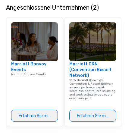
speaker coordination, 
Angeschlossene Unternehmen (2)
initiatives, and more.
Marriott Bonvoy
Marriott CRN
Events
(Convention Resort
Marriott Bonvoy Events
Network)
With Marriott Bonvoy®
Convention & Resort Network
as your partner, you get
seamless, centralized sourcing
and contracting across every
one of our part
Erfahren Sie mehr
Erfahren Sie mehr