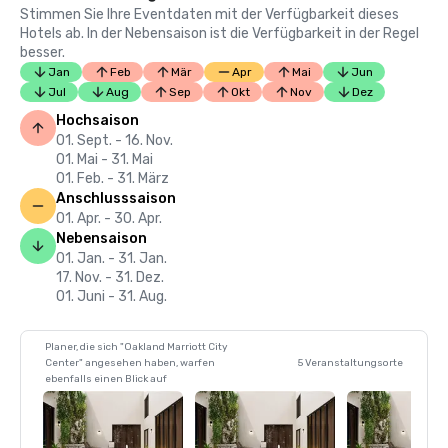
Stimmen Sie Ihre Eventdaten mit der Verfügbarkeit dieses
Hotels ab. In der Nebensaison ist die Verfügbarkeit in der Regel
besser.
Jan
Feb
Mär
Apr
Mai
Jun
Jul
Aug
Sep
Okt
Nov
Dez
Hochsaison
01. Sept. - 16. Nov.
01. Mai - 31. Mai
01. Feb. - 31. März
Anschlusssaison
01. Apr. - 30. Apr.
Nebensaison
01. Jan. - 31. Jan.
17. Nov. - 31. Dez.
01. Juni - 31. Aug.
Planer, die sich "Oakland Marriott City
Center" angesehen haben, warfen
5 Veranstaltungsorte
ebenfalls einen Blick auf