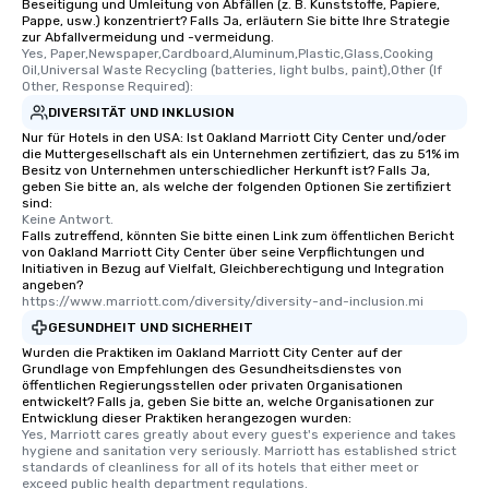
Beseitigung und Umleitung von Abfällen (z. B. Kunststoffe, Papiere,
Pappe, usw.) konzentriert? Falls Ja, erläutern Sie bitte Ihre Strategie
zur Abfallvermeidung und -vermeidung.
Yes, Paper,Newspaper,Cardboard,Aluminum,Plastic,Glass,Cooking 
Oil,Universal Waste Recycling (batteries, light bulbs, paint),Other (If 
Other, Response Required):
DIVERSITÄT UND INKLUSION
Nur für Hotels in den USA: Ist Oakland Marriott City Center und/oder
die Muttergesellschaft als ein Unternehmen zertifiziert, das zu 51% im
Besitz von Unternehmen unterschiedlicher Herkunft ist? Falls Ja,
geben Sie bitte an, als welche der folgenden Optionen Sie zertifiziert
sind:
Keine Antwort.
Falls zutreffend, könnten Sie bitte einen Link zum öffentlichen Bericht
von Oakland Marriott City Center über seine Verpflichtungen und
Initiativen in Bezug auf Vielfalt, Gleichberechtigung und Integration
angeben?
https://www.marriott.com/diversity/diversity-and-inclusion.mi
GESUNDHEIT UND SICHERHEIT
Wurden die Praktiken im Oakland Marriott City Center auf der
Grundlage von Empfehlungen des Gesundheitsdienstes von
öffentlichen Regierungsstellen oder privaten Organisationen
entwickelt? Falls ja, geben Sie bitte an, welche Organisationen zur
Entwicklung dieser Praktiken herangezogen wurden:
Yes, Marriott cares greatly about every guest's experience and takes 
hygiene and sanitation very seriously. Marriott has established strict 
standards of cleanliness for all of its hotels that either meet or 
exceed public health department regulations. 