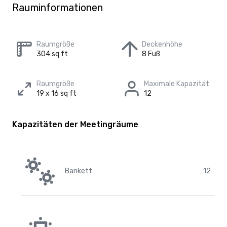
Rauminformationen
Raumgröße
Deckenhöhe
304 sq ft
8 Fuß
Raumgröße
Maximale Kapazität
19 x 16 sq ft
12
Kapazitäten der Meetingräume
Bankett
12