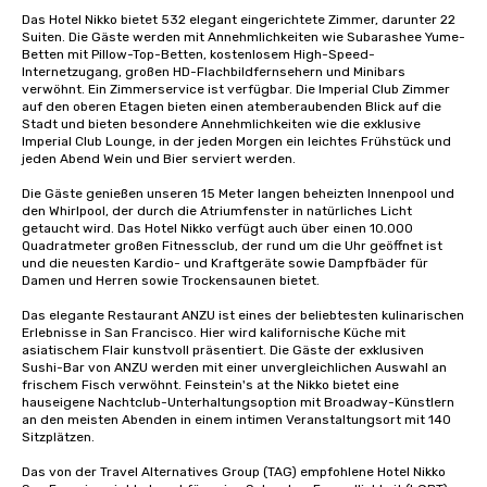
Das Hotel Nikko bietet 532 elegant eingerichtete Zimmer, darunter 22 
Suiten. Die Gäste werden mit Annehmlichkeiten wie Subarashee Yume-
Betten mit Pillow-Top-Betten, kostenlosem High-Speed-
Internetzugang, großen HD-Flachbildfernsehern und Minibars 
verwöhnt. Ein Zimmerservice ist verfügbar. Die Imperial Club Zimmer 
auf den oberen Etagen bieten einen atemberaubenden Blick auf die 
Stadt und bieten besondere Annehmlichkeiten wie die exklusive 
Imperial Club Lounge, in der jeden Morgen ein leichtes Frühstück und 
jeden Abend Wein und Bier serviert werden.

Die Gäste genießen unseren 15 Meter langen beheizten Innenpool und 
den Whirlpool, der durch die Atriumfenster in natürliches Licht 
getaucht wird. Das Hotel Nikko verfügt auch über einen 10.000 
Quadratmeter großen Fitnessclub, der rund um die Uhr geöffnet ist 
und die neuesten Kardio- und Kraftgeräte sowie Dampfbäder für 
Damen und Herren sowie Trockensaunen bietet. 

Das elegante Restaurant ANZU ist eines der beliebtesten kulinarischen 
Erlebnisse in San Francisco. Hier wird kalifornische Küche mit 
asiatischem Flair kunstvoll präsentiert. Die Gäste der exklusiven 
Sushi-Bar von ANZU werden mit einer unvergleichlichen Auswahl an 
frischem Fisch verwöhnt. Feinstein's at the Nikko bietet eine 
hauseigene Nachtclub-Unterhaltungsoption mit Broadway-Künstlern 
an den meisten Abenden in einem intimen Veranstaltungsort mit 140 
Sitzplätzen.

Das von der Travel Alternatives Group (TAG) empfohlene Hotel Nikko 