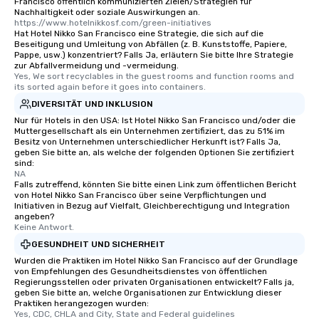
Francisco öffentlich kommunizierten Zielen/Strategien für
as well as an event ph
Nachhaltigkeit oder soziale Auswirkungen an.
for groups that desire 
https://www.hotelnikkosf.com/green-initiatives
Hat Hotel Nikko San Francisco eine Strategie, die sich auf die
experience, we can als
Beseitigung und Umleitung von Abfällen (z. B. Kunststoffe, Papiere,
an evening helicopter 
Pappe, usw.) konzentriert? Falls Ja, erläutern Sie bitte Ihre Strategie
glittering lights of The S
zur Abfallvermeidung und -vermeidung.
Yes, We sort recyclables in the guest rooms and function rooms and 
Memorable Experience f
its sorted again before it goes into containers.
Smacking Foodie Tours
DIVERSITÄT UND INKLUSION
to gather and dine tha
Nur für Hotels in den USA: Ist Hotel Nikko San Francisco und/oder die
experienced, and all ar
Muttergesellschaft als ein Unternehmen zertifiziert, das zu 51% im
remember. Our one-of-
Besitz von Unternehmen unterschiedlicher Herkunft ist? Falls Ja,
geben Sie bitte an, als welche der folgenden Optionen Sie zertifiziert
are special, from the fi
sind:
last. It’s an experienc
NA
will reminisce about lo
Falls zutreffend, könnten Sie bitte einen Link zum öffentlichen Bericht
von Hotel Nikko San Francisco über seine Verpflichtungen und
leave. Location, Location, Location
Initiativen in Bezug auf Vielfalt, Gleichberechtigung und Integration
One of the best reason
angeben?
Keine Antwort.
convenient and efficie
experience is designed
GESUNDHEIT UND SICHERHEIT
restaurants are within
Wurden die Praktiken im Hotel Nikko San Francisco auf der Grundlage
von Empfehlungen des Gesundheitsdienstes von öffentlichen
walking distance of ea
Regierungsstellen oder privaten Organisationen entwickelt? Falls ja,
short stroll allows you
geben Sie bitte an, welche Organisationen zur Entwicklung dieser
members a chance to 
Praktiken herangezogen wurden:
Yes, CDC, CHLA and City, State and Federal guidelines
networking opportunit