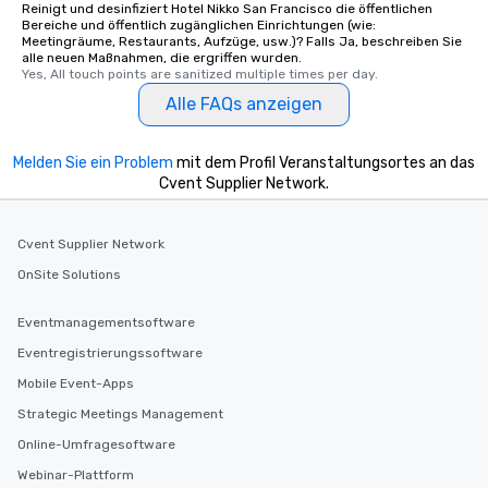
Reinigt und desinfiziert Hotel Nikko San Francisco die öffentlichen
heading to the next pl
Bereiche und öffentlich zugänglichen Einrichtungen (wie:
Meetingräume, Restaurants, Aufzüge, usw.)? Falls Ja, beschreiben Sie
itinerary. You Get a Dinner and a Show
alle neuen Maßnahmen, die ergriffen wurden.
Our tours offer an exqu
Yes, All touch points are sanitized multiple times per day.
entertainment. All tour
Alle FAQs anzeigen
knowledgeable, profes
who leads the group on
offering engaging tidb
Melden Sie ein Problem
mit dem Profil Veranstaltungsortes an das
fascinating stories. S
Cvent Supplier Network.
interactive experience
along the way exclusive
Cvent Supplier Network
ensuring there is neve
Different Types of Cuis
OnSite Solutions
experiences offer the a
several renowned rest
Eventmanagementsoftware
convenient outing, inc
Eventregistrierungssoftware
and your guests might
Mobile Event-Apps
discovered otherwise 
at a typical corporate 
Strategic Meetings Management
a way to try some of t
Online-Umfragesoftware
in the city and dive in
Webinar-Plattform
cuisines and dishes. Al