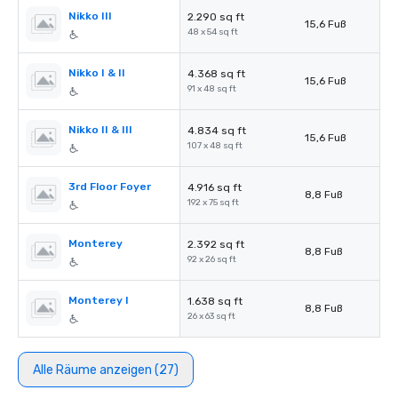
Nikko III
2.290 sq ft
15,6 Fuß
48 x 54 sq ft
Nikko I & II
4.368 sq ft
15,6 Fuß
91 x 48 sq ft
Nikko II & III
4.834 sq ft
15,6 Fuß
107 x 48 sq ft
3rd Floor Foyer
4.916 sq ft
8,8 Fuß
192 x 75 sq ft
Monterey
2.392 sq ft
8,8 Fuß
92 x 26 sq ft
Monterey I
1.638 sq ft
8,8 Fuß
26 x 63 sq ft
Alle Räume anzeigen (27)