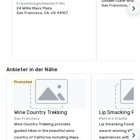
Golden-Gate-Brücke 
Freizeitmöglichkeiten
9 Min
San Francisco, CA, U
24 Willie Mays Plaza
San Francisco, CA, US 94107
Anbieter in der Nähe
Promoted
Wine Country Trekking
Lip Smacking Foo
San Francisco
Mehrere Städte
Wine Country Trekking provides
Lip Smacking Foodie T
guided hikes in the beautiful wine
award-winning VIP gro
country of California including Napa
experiences with visits