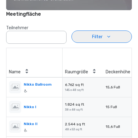
Meetingfläche
Teilnehmer
Filter
Name
Raumgröße
Deckenhöhe
Nikko Ballroom
6.762 sq ft
15,6 Fuß
145 x 48 sq ft
1.824 sq ft
Nikko I
15 Fuß
38 x 48 sq ft
Nikko II
2.544 sq ft
15,6 Fuß
48 x 53 sq ft