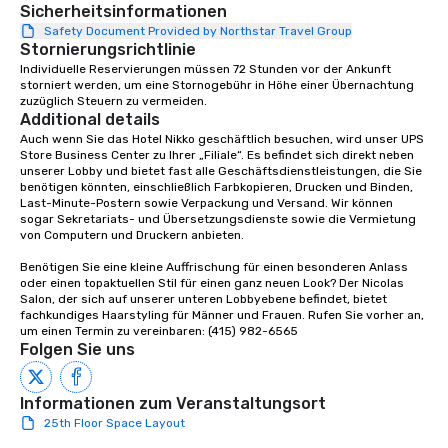
that are sure to add ne
Sicherheitsinformationen
meeting events, from 
Safety Document Provided by Northstar Travel Group
Stornierungsrichtlinie
team building. All-Inclusive Group
Dining When meeting p
Individuelle Reservierungen müssen 72 Stunden vor der Ankunft 
storniert werden, um eine Stornogebühr in Höhe einer Übernachtung 
corporate group event
zuzüglich Steuern zu vermeiden.
Smacking Foodie Tours,
Additional details
group is assured a top
Auch wenn Sie das Hotel Nikko geschäftlich besuchen, wird unser UPS 
experience with three 
Store Business Center zu Ihrer „Filiale“. Es befindet sich direkt neben 
unserer Lobby und bietet fast alle Geschäftsdienstleistungen, die Sie 
signature dishes at ea
benötigen könnten, einschließlich Farbkopieren, Drucken und Binden, 
Our affordable tours a
Last-Minute-Postern sowie Verpackung und Versand. Wir können 
person with tax and gr
sogar Sekretariats- und Übersetzungsdienste sowie die Vermietung 
von Computern und Druckern anbieten.

included. The only thi
are drinks. However, 
Benötigen Sie eine kleine Auffrischung für einen besonderen Anlass 
package upgrade is ava
oder einen topaktuellen Stil für einen ganz neuen Look? Der Nicolas 
Salon, der sich auf unserer unteren Lobbyebene befindet, bietet 
provides guests a sign
fachkundiges Haarstyling für Männer und Frauen. Rufen Sie vorher an, 
at various stops. Build Your Network
um einen Termin zu vereinbaren: (415) 982-6565
Our exclusive experien
Folgen Sie uns
ultimate networking op
a typical sit-down dinn
Informationen zum Veranstaltungsort
to engage the person t
25th Floor Space Layout
right of you. Because 
place at multiple resta