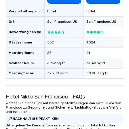
Since the menu is alre
have nothing to worry 
Veranstaltungsortstyp
Hotel
Hotel
remember to submit ah
Ort
San Francisco
, US
San Francisco
date any dietary restr
, US
allergies for anyone in
Bewertung des Veranstaltungsortes
Feel Like a VIP at Each
Smacking Foodie Tours
Gästezimmer
532
1.024
group members never 
about waiting in line to
Meetingräume
27
21
restaurant or being sh
Größter Raum
6.762 sq ft
6.840 sq ft
than desirable table. O
everyone is treated lik
Meetingfläche
32.280 sq ft
30.000 sq ft
immediate seating upon
What’s more, your gro
a special warm welcom
from the restaurant c
Hotel Nikko San Francisco - FAQs
be printed featuring yo
Werfen Sie einen Blick auf häufig gestellte Fragen von Hotel Nikko San
which can be an added 
Francisco zu Gesundheit und Sicherheit, Nachhaltigkeit sowie Vielfalt
und Inklusion.
those Instagram mome
For added ease, we ca
NACHHALTIGE PRAKTIKEN
transportation pick-up
Bitte geben Sie Kommentare oder einen Link zu im Hotel Nikko San