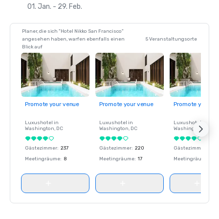
01. Jan. - 29. Feb.
Planer, die sich "Hotel Nikko San Francisco"
angesehen haben, warfen ebenfalls einen
5 Veranstaltungsorte
Blick auf
Promote your venue
Promote your venue
Promote your ve
Luxushotel in
Luxushotel in
Luxushotel in
Washington
, DC
Washington
, DC
Washington
, DC
Gästezimmer
:
237
Gästezimmer
:
220
Gästezimmer
:
237
Meetingräume
:
8
Meetingräume
:
17
Meetingräume
:
8