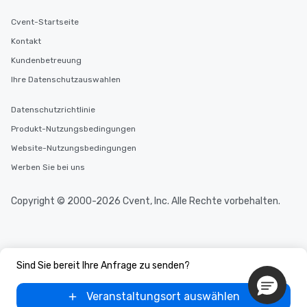
selected dishes are cu
Cvent-Startseite
high standards to ensu
delight any palate. Tours Available
Kontakt
from Day to Night With
Kundenbetreuung
group experience, bookin
Ihre Datenschutzauswahlen
key. Whether you desir
business hours or earl
after work, we can coo
Datenschutzrichtlinie
you to provide options 
Produkt-Nutzungsbedingungen
needs. Go for as Long or as Short as
Website-Nutzungsbedingungen
You Like Along with fle
scheduling, Lip Smack
Werben Sie bei uns
Tours also provides a 
durations. Our shortes
Copyright © 2000-2026 Cvent, Inc. Alle Rechte vorbehalten.
2.5 hours; our longest 
hours, with optional 
incentives.
Sind Sie bereit Ihre Anfrage zu senden?
Veranstaltungsort auswählen