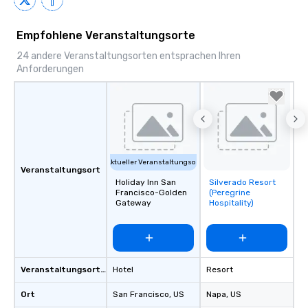
Empfohlene Veranstaltungsorte
24 andere Veranstaltungsorten entsprachen Ihren
Anforderungen
Aktueller Veranstaltungsort
Veranstaltungsort
Holiday Inn San
Silverado Resort
Removed from
Francisco-Golden
(Peregrine
favorites
Gateway
Hospitality)
Veranstaltungsortstyp
Hotel
Resort
Ort
San Francisco
, US
Napa
, US