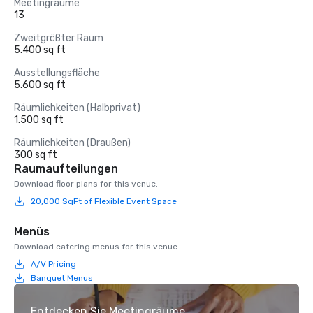
Meetingräume
13
Zweitgrößter Raum
5.400 sq ft
Ausstellungsfläche
5.600 sq ft
Räumlichkeiten (Halbprivat)
1.500 sq ft
Räumlichkeiten (Draußen)
300 sq ft
Raumaufteilungen
Download floor plans for this venue.
20,000 SqFt of Flexible Event Space
Menüs
Download catering menus for this venue.
A/V Pricing
Banquet Menus
Entdecken Sie Meetingräume