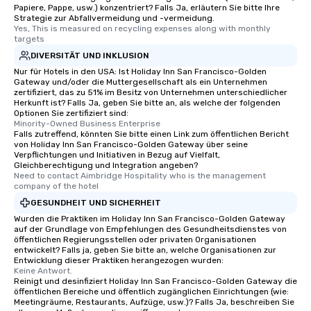
Papiere, Pappe, usw.) konzentriert? Falls Ja, erläutern Sie bitte Ihre
Strategie zur Abfallvermeidung und -vermeidung.
Yes, This is measured on recycling expenses along with monthly 
targets
DIVERSITÄT UND INKLUSION
Nur für Hotels in den USA: Ist Holiday Inn San Francisco-Golden
Gateway und/oder die Muttergesellschaft als ein Unternehmen
zertifiziert, das zu 51% im Besitz von Unternehmen unterschiedlicher
Herkunft ist? Falls Ja, geben Sie bitte an, als welche der folgenden
Optionen Sie zertifiziert sind:
Minority-Owned Business Enterprise
Falls zutreffend, könnten Sie bitte einen Link zum öffentlichen Bericht
von Holiday Inn San Francisco-Golden Gateway über seine
Verpflichtungen und Initiativen in Bezug auf Vielfalt,
Gleichberechtigung und Integration angeben?
Need to contact Aimbridge Hospitality who is the management 
company of the hotel
GESUNDHEIT UND SICHERHEIT
Wurden die Praktiken im Holiday Inn San Francisco-Golden Gateway
auf der Grundlage von Empfehlungen des Gesundheitsdienstes von
öffentlichen Regierungsstellen oder privaten Organisationen
entwickelt? Falls ja, geben Sie bitte an, welche Organisationen zur
Entwicklung dieser Praktiken herangezogen wurden:
Keine Antwort.
Reinigt und desinfiziert Holiday Inn San Francisco-Golden Gateway die
öffentlichen Bereiche und öffentlich zugänglichen Einrichtungen (wie:
Meetingräume, Restaurants, Aufzüge, usw.)? Falls Ja, beschreiben Sie