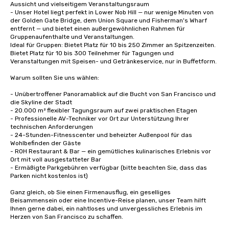
Aussicht und vielseitigem Veranstaltungsraum

- Unser Hotel liegt perfekt in Lower Nob Hill — nur wenige Minuten von 
der Golden Gate Bridge, dem Union Square und Fisherman's Wharf 
entfernt — und bietet einen außergewöhnlichen Rahmen für 
Gruppenaufenthalte und Veranstaltungen.

Ideal für Gruppen: Bietet Platz für 10 bis 250 Zimmer an Spitzenzeiten.

Bietet Platz für 10 bis 300 Teilnehmer für Tagungen und 
Veranstaltungen mit Speisen- und Getränkeservice, nur in Buffetform. 

Warum sollten Sie uns wählen:

- Unübertroffener Panoramablick auf die Bucht von San Francisco und 
die Skyline der Stadt

- 20.000 m² flexibler Tagungsraum auf zwei praktischen Etagen

- Professionelle AV-Techniker vor Ort zur Unterstützung Ihrer 
technischen Anforderungen

- 24-Stunden-Fitnesscenter und beheizter Außenpool für das 
Wohlbefinden der Gäste

- ROH Restaurant & Bar — ein gemütliches kulinarisches Erlebnis vor 
Ort mit voll ausgestatteter Bar

- Ermäßigte Parkgebühren verfügbar (bitte beachten Sie, dass das 
Parken nicht kostenlos ist)

Ganz gleich, ob Sie einen Firmenausflug, ein geselliges 
Beisammensein oder eine Incentive-Reise planen, unser Team hilft 
Ihnen gerne dabei, ein nahtloses und unvergessliches Erlebnis im 
Herzen von San Francisco zu schaffen.