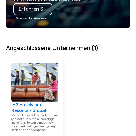
Erfahren Sie mehr
Powered by
Angeschlossene Unternehmen (1)
IHG Hotels and
Resorts - Global
We can't create the deck, but we
can definitely make meetings
more fun. So come meet how
you meet. We'll get your group
in the right headspace.