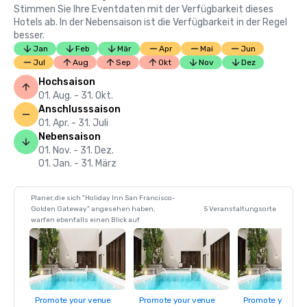
Stimmen Sie Ihre Eventdaten mit der Verfügbarkeit dieses
Hotels ab. In der Nebensaison ist die Verfügbarkeit in der Regel
besser.
Jan
Feb
Mär
Apr
Mai
Jun
Jul
Aug
Sep
Okt
Nov
Dez
Hochsaison
01. Aug. - 31. Okt.
Anschlusssaison
01. Apr. - 31. Juli
Nebensaison
01. Nov. - 31. Dez.
01. Jan. - 31. März
Planer, die sich "Holiday Inn San Francisco-
Golden Gateway" angesehen haben,
5 Veranstaltungsorte
warfen ebenfalls einen Blick auf
Promote your venue
Promote your venue
Promote your ve