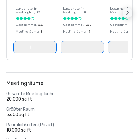
Luxushotel in
Luxushotel in
Luxushotel in
Washington
, DC
Washington
, DC
Washington
, DC
Gästezimmer
:
237
Gästezimmer
:
220
Gästezimmer
:
237
Meetingräume
:
8
Meetingräume
:
17
Meetingräume
:
8
Meetingräume
Gesamte Meetingfläche
20.000 sq ft
Größter Raum
5.600 sq ft
Räumlichkeiten (Privat)
18.000 sq ft