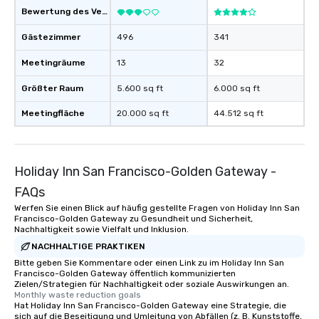
Bewertung des Veranstaltungsortes
Gästezimmer
496
341
Meetingräume
13
32
Größter Raum
5.600 sq ft
6.000 sq ft
Meetingfläche
20.000 sq ft
44.512 sq ft
Holiday Inn San Francisco-Golden Gateway -
FAQs
Werfen Sie einen Blick auf häufig gestellte Fragen von Holiday Inn San
Francisco-Golden Gateway zu Gesundheit und Sicherheit,
Nachhaltigkeit sowie Vielfalt und Inklusion.
NACHHALTIGE PRAKTIKEN
Bitte geben Sie Kommentare oder einen Link zu im Holiday Inn San
Francisco-Golden Gateway öffentlich kommunizierten
Zielen/Strategien für Nachhaltigkeit oder soziale Auswirkungen an.
Monthly waste reduction goals
Hat Holiday Inn San Francisco-Golden Gateway eine Strategie, die
sich auf die Beseitigung und Umleitung von Abfällen (z. B. Kunststoffe,