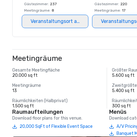
Gästezimmer
:
237
Gästezimmer
:
220
Meetingräume
:
8
Meetingräume
:
17
Veranstaltungsort auswählen
Veranstaltungs
Meetingräume
Gesamte Meetingfläche
Größter Ra
20.000 sq ft
5.600 sq ft
Meetingräume
Zweitgrößt
13
5.400 sq ft
Räumlichkeiten (Halbprivat)
Räumlichkei
1.500 sq ft
300 sq ft
Raumaufteilungen
Menüs
Download floor plans for this venue.
Download cate
20,000 SqFt of Flexible Event Space
A/V Pricin
Banquet 