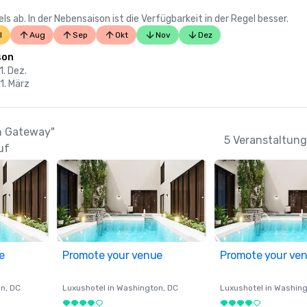
 ab. In der Nebensaison ist die Verfügbarkeit in der Regel besser.
l
Aug
Sep
Okt
Nov
Dez
son
1. Dez.
31. März
en Gateway"
5 Veranstaltung
uf
e
Promote your venue
Promote your ve
on
, DC
Luxushotel in
Washington
, DC
Luxushotel in
Washing