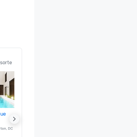
sorte
nue
Promote your venue
ton
, DC
Luxushotel in
Washington
, DC