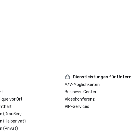
Dienstleistungen für Unte
A/V-Möglichkeiten
rt
Business-Center
que vor Ort
Videokonferenz
nthalt
VIP-Services
n (Draußen)
n (Halbprivat)
n (Privat)