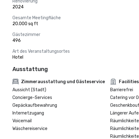
Renovierung
2024
Gesamte Meetingfläche
20.000 sq ft
Gästezimmer
496
Art des Veranstaltungsortes
Hotel
Ausstattung
Zimmerausstattung und Gästeservice
Facilities
Aussicht (Stadt)
Barrierefrei
Concierge-Services
Catering vor O
Gepäckaufbewahrung
Geschenkbouti
Internetzugang
Längerer Aufe
Voicemail
Räumlichkeite
Wäschereiservice
Räumlichkeite
Räumlichkeite