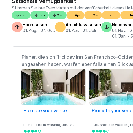
Saisonale Verfügbarkeit
Stimmen Sie Ihre Eventdaten mit der Verfügbarkeit dieses Hotels
Jan
Feb
Mär
Apr
Mai
Jun
Ju
Hochsaison
Anschlusssaison
Nebensai
01. Aug. - 31. Okt.
01. Apr. - 31. Juli
01. Nov. - 3
01. Jan. - 
Planer, die sich "Holiday Inn San Francisco-Gold
angesehen haben, warfen ebenfalls einen Blick a
Promote your venue
Promote your venu
Luxushotel in
Washington
, DC
Luxushotel in
Washingt