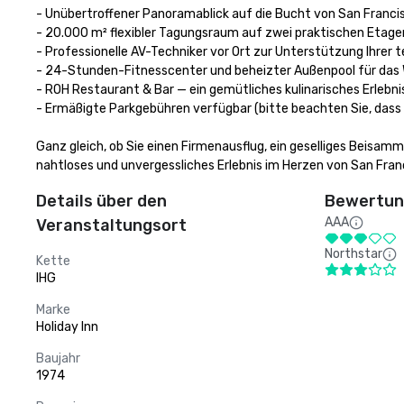
- Unübertroffener Panoramablick auf die Bucht von San Francisc
- 20.000 m² flexibler Tagungsraum auf zwei praktischen Etagen
- Professionelle AV-Techniker vor Ort zur Unterstützung Ihrer
- 24-Stunden-Fitnesscenter und beheizter Außenpool für das 
- ROH Restaurant & Bar — ein gemütliches kulinarisches Erlebnis
- Ermäßigte Parkgebühren verfügbar (bitte beachten Sie, dass d
Ganz gleich, ob Sie einen Firmenausflug, ein geselliges Beisamme
nahtloses und unvergessliches Erlebnis im Herzen von San Fran
Details über den
Bewertung
AAA
Veranstaltungsort
Northstar
Kette
IHG
Marke
Holiday Inn
Baujahr
1974