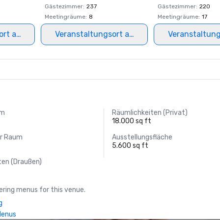
Gästezimmer
:
237
Gästezimmer
:
220
Meetingräume
:
8
Meetingräume
:
17
ort auswählen
Veranstaltungsort auswählen
Veranstaltun
um
Räumlichkeiten (Privat)
18.000 sq ft
er Raum
Ausstellungsfläche
5.600 sq ft
ten (Draußen)
ring menus for this venue.
g
Menus