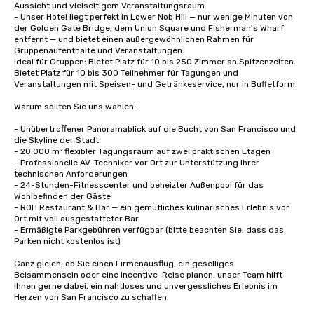
Aussicht und vielseitigem Veranstaltungsraum

- Unser Hotel liegt perfekt in Lower Nob Hill — nur wenige Minuten von 
der Golden Gate Bridge, dem Union Square und Fisherman's Wharf 
entfernt — und bietet einen außergewöhnlichen Rahmen für 
Gruppenaufenthalte und Veranstaltungen.

Ideal für Gruppen: Bietet Platz für 10 bis 250 Zimmer an Spitzenzeiten.

Bietet Platz für 10 bis 300 Teilnehmer für Tagungen und 
Veranstaltungen mit Speisen- und Getränkeservice, nur in Buffetform. 

Warum sollten Sie uns wählen:

- Unübertroffener Panoramablick auf die Bucht von San Francisco und 
die Skyline der Stadt

- 20.000 m² flexibler Tagungsraum auf zwei praktischen Etagen

- Professionelle AV-Techniker vor Ort zur Unterstützung Ihrer 
technischen Anforderungen

- 24-Stunden-Fitnesscenter und beheizter Außenpool für das 
Wohlbefinden der Gäste

- ROH Restaurant & Bar — ein gemütliches kulinarisches Erlebnis vor 
Ort mit voll ausgestatteter Bar

- Ermäßigte Parkgebühren verfügbar (bitte beachten Sie, dass das 
Parken nicht kostenlos ist)

Ganz gleich, ob Sie einen Firmenausflug, ein geselliges 
Beisammensein oder eine Incentive-Reise planen, unser Team hilft 
Ihnen gerne dabei, ein nahtloses und unvergessliches Erlebnis im 
Herzen von San Francisco zu schaffen.