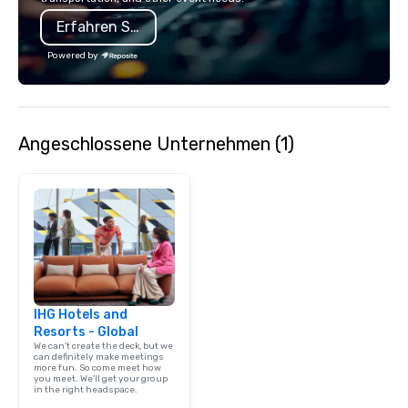
Erfahren Sie mehr
Powered by
Angeschlossene Unternehmen (1)
IHG Hotels and
Resorts - Global
We can't create the deck, but we
can definitely make meetings
more fun. So come meet how
you meet. We'll get your group
in the right headspace.