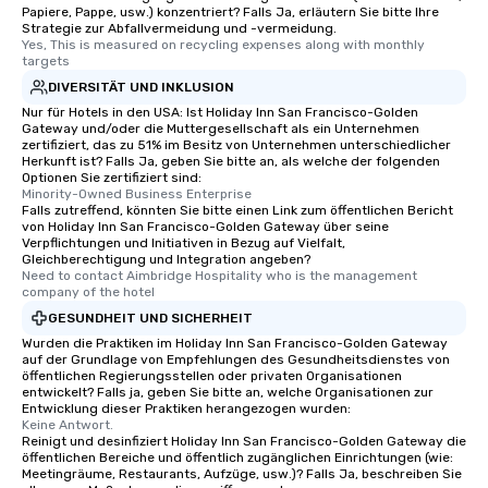
Papiere, Pappe, usw.) konzentriert? Falls Ja, erläutern Sie bitte Ihre
Strategie zur Abfallvermeidung und -vermeidung.
Yes, This is measured on recycling expenses along with monthly 
targets
DIVERSITÄT UND INKLUSION
Nur für Hotels in den USA: Ist Holiday Inn San Francisco-Golden
Gateway und/oder die Muttergesellschaft als ein Unternehmen
zertifiziert, das zu 51% im Besitz von Unternehmen unterschiedlicher
Herkunft ist? Falls Ja, geben Sie bitte an, als welche der folgenden
Optionen Sie zertifiziert sind:
Minority-Owned Business Enterprise
Falls zutreffend, könnten Sie bitte einen Link zum öffentlichen Bericht
von Holiday Inn San Francisco-Golden Gateway über seine
Verpflichtungen und Initiativen in Bezug auf Vielfalt,
Gleichberechtigung und Integration angeben?
Need to contact Aimbridge Hospitality who is the management 
company of the hotel
GESUNDHEIT UND SICHERHEIT
Wurden die Praktiken im Holiday Inn San Francisco-Golden Gateway
auf der Grundlage von Empfehlungen des Gesundheitsdienstes von
öffentlichen Regierungsstellen oder privaten Organisationen
entwickelt? Falls ja, geben Sie bitte an, welche Organisationen zur
Entwicklung dieser Praktiken herangezogen wurden:
Keine Antwort.
Reinigt und desinfiziert Holiday Inn San Francisco-Golden Gateway die
öffentlichen Bereiche und öffentlich zugänglichen Einrichtungen (wie:
Meetingräume, Restaurants, Aufzüge, usw.)? Falls Ja, beschreiben Sie