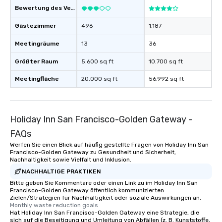
Bewertung des Veranstaltungsortes
Gästezimmer
496
1.187
Meetingräume
13
36
Größter Raum
5.600 sq ft
10.700 sq ft
Meetingfläche
20.000 sq ft
56.992 sq ft
Holiday Inn San Francisco-Golden Gateway -
FAQs
Werfen Sie einen Blick auf häufig gestellte Fragen von Holiday Inn San
Francisco-Golden Gateway zu Gesundheit und Sicherheit,
Nachhaltigkeit sowie Vielfalt und Inklusion.
NACHHALTIGE PRAKTIKEN
Bitte geben Sie Kommentare oder einen Link zu im Holiday Inn San
Francisco-Golden Gateway öffentlich kommunizierten
Zielen/Strategien für Nachhaltigkeit oder soziale Auswirkungen an.
Monthly waste reduction goals
Hat Holiday Inn San Francisco-Golden Gateway eine Strategie, die
sich auf die Beseitigung und Umleitung von Abfällen (z. B. Kunststoffe,