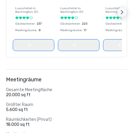
Luxushotel in
Luxushotel in
Luxushotel in
Washington
, DC
Washington
, DC
Washington
, DC
Gästezimmer
:
237
Gästezimmer
:
220
Gästezimmer
:
237
Meetingräume
:
8
Meetingräume
:
17
Meetingräume
:
8
Meetingräume
Gesamte Meetingfläche
20.000 sq ft
Größter Raum
5.600 sq ft
Räumlichkeiten (Privat)
18.000 sq ft