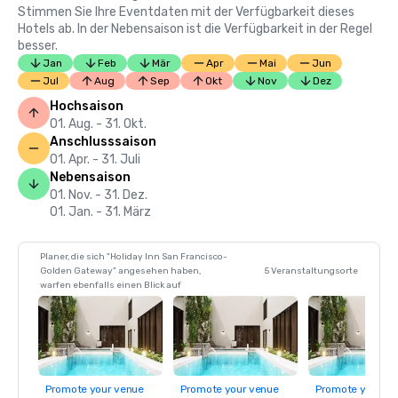
Stimmen Sie Ihre Eventdaten mit der Verfügbarkeit dieses
Hotels ab. In der Nebensaison ist die Verfügbarkeit in der Regel
besser.
Jan
Feb
Mär
Apr
Mai
Jun
Jul
Aug
Sep
Okt
Nov
Dez
Hochsaison
01. Aug. - 31. Okt.
Anschlusssaison
01. Apr. - 31. Juli
Nebensaison
01. Nov. - 31. Dez.
01. Jan. - 31. März
Planer, die sich "Holiday Inn San Francisco-
Golden Gateway" angesehen haben,
5 Veranstaltungsorte
warfen ebenfalls einen Blick auf
Promote your venue
Promote your venue
Promote your ve