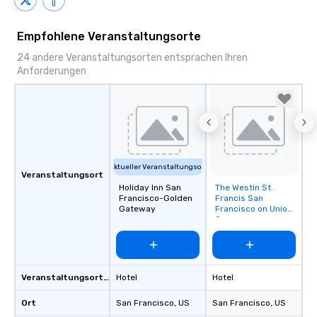
Empfohlene Veranstaltungsorte
24 andere Veranstaltungsorten entsprachen Ihren
Anforderungen
Aktueller Veranstaltungsort
Veranstaltungsort
Holiday Inn San
The Westin St.
Removed from
Francisco-Golden
Francis San
favorites
Gateway
Francisco on Union
Square
Veranstaltungsortstyp
Hotel
Hotel
Ort
San Francisco
, US
San Francisco
, US