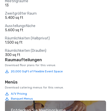
Meetingräume
13
Zweitgrößter Raum
5.400 sq ft
Ausstellungsfläche
5.600 sq ft
Räumlichkeiten (Halbprivat)
1.500 sq ft
Räumlichkeiten (Draußen)
300 sq ft
Raumaufteilungen
Download floor plans for this venue.
20,000 SqFt of Flexible Event Space
Menüs
Download catering menus for this venue.
A/V Pricing
Banquet Menus
Entdecken Sie Meetingräume