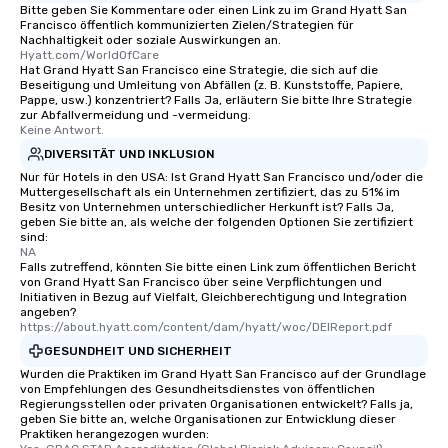
Bitte geben Sie Kommentare oder einen Link zu im Grand Hyatt San
heading to the next pl
Francisco öffentlich kommunizierten Zielen/Strategien für
itinerary. You Get a Dinner and a Show
Nachhaltigkeit oder soziale Auswirkungen an.
Our tours offer an exqu
Hyatt.com/WorldOfCare
Hat Grand Hyatt San Francisco eine Strategie, die sich auf die
entertainment. All tour
Beseitigung und Umleitung von Abfällen (z. B. Kunststoffe, Papiere,
knowledgeable, profes
Pappe, usw.) konzentriert? Falls Ja, erläutern Sie bitte Ihre Strategie
zur Abfallvermeidung und -vermeidung.
who leads the group on
Keine Antwort.
offering engaging tidb
DIVERSITÄT UND INKLUSION
fascinating stories. S
Nur für Hotels in den USA: Ist Grand Hyatt San Francisco und/oder die
interactive experience
Muttergesellschaft als ein Unternehmen zertifiziert, das zu 51% im
along the way exclusive
Besitz von Unternehmen unterschiedlicher Herkunft ist? Falls Ja,
ensuring there is neve
geben Sie bitte an, als welche der folgenden Optionen Sie zertifiziert
sind:
Different Types of Cuis
NA
experiences offer the a
Falls zutreffend, könnten Sie bitte einen Link zum öffentlichen Bericht
von Grand Hyatt San Francisco über seine Verpflichtungen und
several renowned rest
Initiativen in Bezug auf Vielfalt, Gleichberechtigung und Integration
convenient outing, inc
angeben?
and your guests might
https://about.hyatt.com/content/dam/hyatt/woc/DEIReport.pdf
discovered otherwise 
GESUNDHEIT UND SICHERHEIT
at a typical corporate 
Wurden die Praktiken im Grand Hyatt San Francisco auf der Grundlage
a way to try some of t
von Empfehlungen des Gesundheitsdienstes von öffentlichen
Regierungsstellen oder privaten Organisationen entwickelt? Falls ja,
in the city and dive in
geben Sie bitte an, welche Organisationen zur Entwicklung dieser
cuisines and dishes. Al
Praktiken herangezogen wurden: