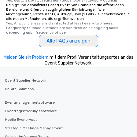
Yes, GBAC STAR Accreditation (Global Biorisk Advisory Council)
selected dishes are cu
Reinigt und desinfiziert Grand Hyatt San Francisco die öffentlichen
high standards to ensu
Bereiche und öffentlich zugänglichen Einrichtungen (wie:
delight any palate. Tours Available
Meetingräume, Restaurants, Aufzüge, usw.)? Falls Ja, beschreiben Sie
alle neuen Maßnahmen, die ergriffen wurden.
from Day to Night With
Yes, All public areas are disinfected at least every two hours. 
group experience, bookin
Grequently touched surfaces are sanitized on an ongoing basis 
depending upon frequency of use.
key. Whether you desir
business hours or earl
Alle FAQs anzeigen
after work, we can coo
you to provide options 
Melden Sie ein Problem
mit dem Profil Veranstaltungsortes an das
needs. Go for as Long or as Short as
Cvent Supplier Network.
You Like Along with fle
scheduling, Lip Smack
Tours also provides a 
Cvent Supplier Network
durations. Our shortes
OnSite Solutions
2.5 hours; our longest 
hours, with optional 
Eventmanagementsoftware
incentives.
Eventregistrierungssoftware
Mobile Event-Apps
Strategic Meetings Management
Online-Umfragesoftware