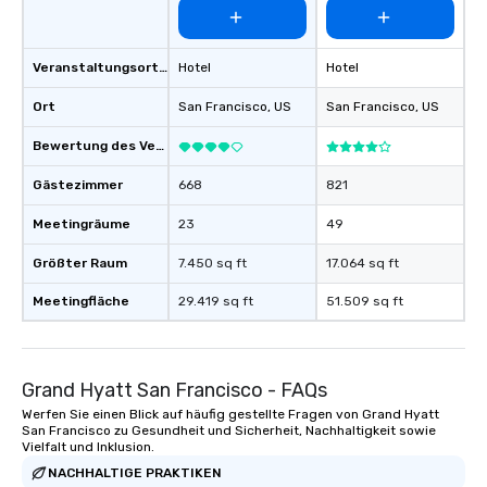
for groups that desire 
experience, we can als
an evening helicopter 
Veranstaltungsortstyp
Hotel
Hotel
glittering lights of The S
Ort
San Francisco
, US
San Francisco
, US
Memorable Experience f
Smacking Foodie Tours
Bewertung des Veranstaltungsortes
to gather and dine tha
experienced, and all ar
Gästezimmer
668
821
remember. Our one-of-
Meetingräume
23
49
are special, from the fi
last. It’s an experienc
Größter Raum
7.450 sq ft
17.064 sq ft
will reminisce about lo
leave. Location, Location, Location
Meetingfläche
29.419 sq ft
51.509 sq ft
One of the best reason
convenient and efficie
experience is designed
restaurants are within
Grand Hyatt San Francisco - FAQs
walking distance of ea
Werfen Sie einen Blick auf häufig gestellte Fragen von Grand Hyatt
short stroll allows you
San Francisco zu Gesundheit und Sicherheit, Nachhaltigkeit sowie
Vielfalt und Inklusion.
members a chance to 
NACHHALTIGE PRAKTIKEN
networking opportunit