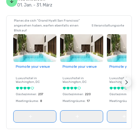
01. Jan. - 31. März
Planer, die sich "Grand Hyatt San Francisco"
angesehen haben, warfen ebenfalls einen
5 Veranstaltungsorte
Blick auf
Promote your venue
Promote your venue
Promote your ve
Luxushotel in
Luxushotel in
Luxushotel in
Washington
, DC
Washington
, DC
Washington
, DC
Gästezimmer
:
237
Gästezimmer
:
220
Gästezimmer
:
237
Meetingräume
:
8
Meetingräume
:
17
Meetingräume
:
8