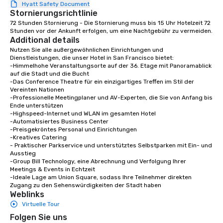
Hyatt Safety Document
walking in between, th
Stornierungsrichtlinie
countless opportunitie
72 Stunden Stornierung - Die Stornierung muss bis 15 Uhr Hotelzeit 72 
with different people 
Stunden vor der Ankunft erfolgen, um eine Nachtgebühr zu vermeiden.
down at each venue a
Additional details
traverse along the way
Nutzen Sie alle außergewöhnlichen Einrichtungen und 
experiences not only 
Dienstleistungen, die unser Hotel in San Francisco bietet:

-Himmelhohe Veranstaltungsorte auf der 36. Etage mit Panoramablick 
ways to network, but a
auf die Stadt und die Bucht

way to do so. Large Groups Welcome
-Das Conference Theatre für ein einzigartiges Treffen im Stil der 
Lip Smacking Foodie To
Vereinten Nationen

-Professionelle Meetingplaner und AV-Experten, die Sie von Anfang bis 
groups, small or large.
Ende unterstützen

experiences can acc
-Highspeed-Internet und WLAN im gesamten Hotel

groups from as few as
-Automatisiertes Business Center

-Preisgekröntes Personal und Einrichtungen

as 500 guests, making
-Kreatives Catering

choice for any corpora
- Praktischer Parkservice und unterstütztes Selbstparken mit Ein- und 
Stress-Free Booking 
Ausstieg

-Group Bill Technology, eine Abrechnung und Verfolgung Ihrer 
a tour is stress-free a
Meetings & Events in Echtzeit

enjoy the company of 
-Ideale Lage am Union Square, sodass Ihre Teilnehmer direkten 
more easily. You’ll tak
Zugang zu den Sehenswürdigkeiten der Stadt haben
Weblinks
knowing that everythin
of from the moment the
Virtuelle Tour
booked to the minute i
Folgen Sie uns