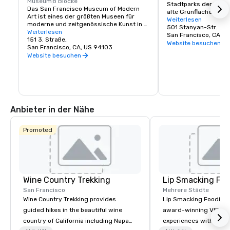
Museum
8 Blöcke
Stadtparks der Welt. 
Das San Francisco Museum of Modern 
alte Grünfläche ist gr
Art ist eines der größten Museen für 
Park in New York City,
Weiterlesen
moderne und zeitgenössische Kunst in 
davon für Fahrzeuge ge
501 Stanyan-Str.
den Vereinigten Staaten und ein 
Weiterlesen
ein sicherer Ort, um a
San Francisco, CA, U
blühendes Kulturzentrum der Bay Area. 
151 3. Straße,
Schätze wie die Calif
Website besuchen
Es erstreckt sich über sieben 
San Francisco, CA, US 94103
Sciences, das Koret C
Stockwerke und verfügt über ein Café 
Website besuchen
den Japanese Tea Gar
und eine Buchhandlung vor Ort. Die 
Botanischen Gärten, l
ständige Sammlung des SFMOMA 
vieles mehr zu erkun
beherbergt die zeitgenössischen 
Künstler Calder, Matisse und Picasso. 
Sonderausstellungen und 
Veranstaltungen finden das ganze Jahr 
Anbieter in der Nähe
über statt.
Promoted
Wine Country Trekking
Lip Smacking Foo
San Francisco
Mehrere Städte
Wine Country Trekking provides
Lip Smacking Foodie T
guided hikes in the beautiful wine
award-winning VIP gro
country of California including Napa
experiences with visits