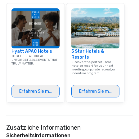
meeting events, from 
team building. All-Inclusive Group
Dining When meeting p
corporate group event
Smacking Foodie Tours,
group is assured a top
experience with three 
Hyatt APAC Hotels
5 Star Hotels &
signature dishes at ea
TOGETHER, WE CREATE
Resorts
Our affordable tours a
UNFORGETTABLE EVENTS THAT
Discover the perfect 5 Star
TRULY MATTER.
person with tax and gr
hotel or resort for your next
meeting, corporate retreat, or
included. The only thi
incentive program.
are drinks. However, 
package upgrade is ava
provides guests a sign
Erfahren Sie mehr
Erfahren Sie mehr
at various stops. Build Your Network
Our exclusive experien
ultimate networking op
a typical sit-down dinn
to engage the person t
Zusätzliche Informationen
right of you. Because 
Sicherheitsinformationen
place at multiple resta