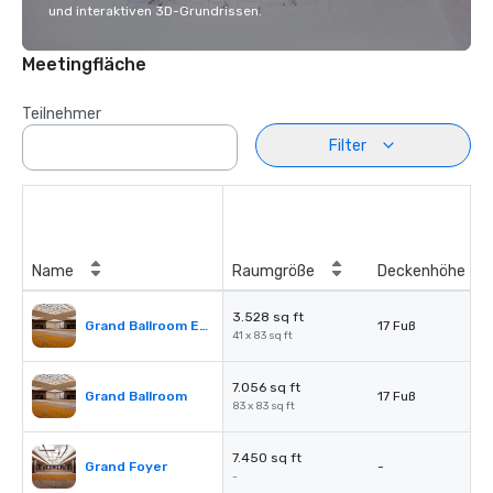
und interaktiven 3D-Grundrissen.
Meetingfläche
Teilnehmer
Filter
Name
Raumgröße
Deckenhöhe
3.528 sq ft
Grand Ballroom East or West
17 Fuß
41 x 83 sq ft
7.056 sq ft
Grand Ballroom
17 Fuß
83 x 83 sq ft
7.450 sq ft
Grand Foyer
-
-