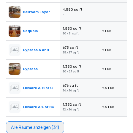
4.550 sq ft
Ballroom Foyer
-
-
1.550 sq ft
Sequoia
9 Fuß
50 x 31 sq ft
675 sq ft
Cypress A or B
9 Fuß
25 x 27 sq ft
1.350 sq ft
Cypress
9 Fuß
50 x 27 sq ft
676 sq ft
Fillmore A, B or C
9,5 Fuß
26 x 26 sq ft
1.352 sq ft
Fillmore AB, or BC
9,5 Fuß
52 x 26 sq ft
Alle Räume anzeigen (31)