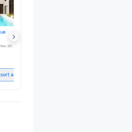
nue
Promote your venue
ton
, DC
Luxushotel in
Washington
, DC
Gästezimmer
:
237
Meetingräume
:
8
gsort auswählen
Veranstaltungsort auswählen