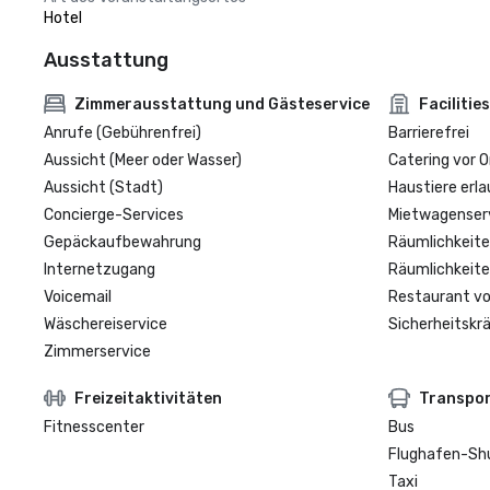
Hotel
Ausstattung
Zimmerausstattung und Gästeservice
Facilities
Anrufe (Gebührenfrei)
Barrierefrei
Aussicht (Meer oder Wasser)
Catering vor O
Aussicht (Stadt)
Haustiere erla
Concierge-Services
Mietwagenser
Gepäckaufbewahrung
Räumlichkeite
Internetzugang
Räumlichkeite
Voicemail
Restaurant vo
Wäschereiservice
Sicherheitskrä
Zimmerservice
Freizeitaktivitäten
Transpo
Fitnesscenter
Bus
Flughafen-Sh
Taxi