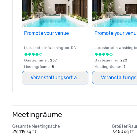
Promote your venue
Promote your venu
Luxushotel in
Washington
, DC
Luxushotel in
Washingt
Gästezimmer
:
237
Gästezimmer
:
220
Meetingräume
:
8
Meetingräume
:
17
Veranstaltungsort auswählen
Veranstaltungs
Meetingräume
Gesamte Meetingfläche
Größter Ra
29.419 sq ft
7.450 sq ft