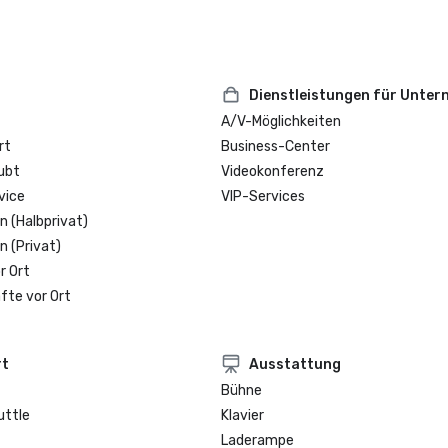
Dienstleistungen für Unte
A/V-Möglichkeiten
rt
Business-Center
ubt
Videokonferenz
vice
VIP-Services
n (Halbprivat)
n (Privat)
r Ort
fte vor Ort
rt
Ausstattung
Bühne
uttle
Klavier
Laderampe