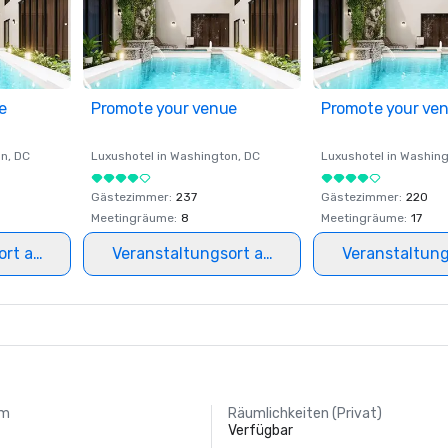
e
Promote your venue
Promote your ve
on
, DC
Luxushotel in
Washington
, DC
Luxushotel in
Washing
Gästezimmer
:
237
Gästezimmer
:
220
Meetingräume
:
8
Meetingräume
:
17
ort auswählen
Veranstaltungsort auswählen
Veranstaltun
um
Räumlichkeiten (Privat)
Verfügbar