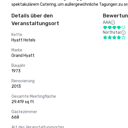
spektakulärem Catering, um außergewöhnliche Tagungen zu org
Details über den
Bewertung
AAA
Veranstaltungsort
Northstar
Kette
Hyatt Hotels
Marke
Grand Hyatt
Baujahr
1973
Renovierung
2013
Gesamte Meetingfläche
29.419 sq ft
Gästezimmer
668
Art des Veranstaltungsortes