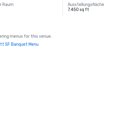
er Raum
Ausstellungsfläche
7.450 sq ft
ring menus for this venue.
tt SF Banquet Menu