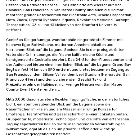
Erleben Sie zeitgenössische Eleganz und echte Gastfreundschaft im 
Herzen von Redwood Shores. Eine Gemeinde am Wasser auf der 
Halbinsel San Francisco in San Mateo County und auch die Heimat 
mehrerer großer Unternehmen wie Electronic Arts, Oracle Corporation, 
Meta, Zuora, Crystal Dynamics, Equinix, Revolution Medicine, Corcept 
Therapeutics, C3.ai, und 13 Meilen von der Stanford University 
entfernt. 

Genießen Sie geräumige, wunderschön eingerichtete Zimmer mit 
hochwertiger Bettwäsche, modernen Annehmlichkeiten und 
herrlichem Blick auf die Lagune. Speisen Sie in der preisgekrönten 
Waterside Grill + Lounge, die frische kalifornische Küche und 
handgemachte Cocktails serviert. Das 24-Stunden-Fitnesscenter und 
der Außenpool bieten einen herrlichen Blick auf die Lagune. Grand Bay 
liegt perfekt 14 km von SFO entfernt und bietet bequemen Zugang zu 
San Francisco, dem Silicon Valley, dem Levi Stadium (Heimat der San 
Francisco 49ers) und den pulsierenden Geschäfts- und 
Freizeitvierteln der Halbinsel, nur wenige Minuten vom San Mateo 
County Event Center entfernt. 

Mit 20.000 Quadratmetern flexibler Tagungsfläche, in der natürliches 
Licht, ein atemberaubender Blick auf die Lagune sowie die 
Rasenflächen im Freien und am Wasser eine ruhige Kulisse für 
Empfänge, Teamtreffen und gesellschaftliche Feierlichkeiten bieten. 
Gruppentarife, modernste Technologien und die Hilfe von erfahrenen 
Tagungsspezialisten heißen Sie zu inspirierenden Veranstaltungen 
willkommen, egal ob es sich um private Treffen oder wichtige 
Geschäftsangelegenheiten handelt. 
