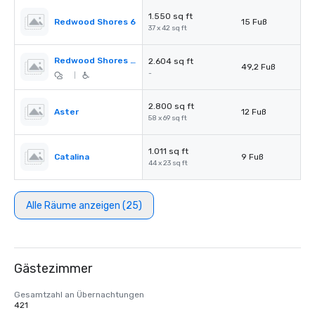
1.550 sq ft
Redwood Shores 6
15 Fuß
37 x 42 sq ft
Redwood Shores Pre-Function
2.604 sq ft
49,2 Fuß
-
|
2.800 sq ft
Aster
12 Fuß
58 x 69 sq ft
1.011 sq ft
Catalina
9 Fuß
44 x 23 sq ft
Alle Räume anzeigen (25)
Gästezimmer
Gesamtzahl an Übernachtungen
421