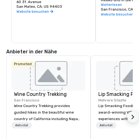
Mexiko und in die USA
beliebteste Einkaufsziel der Halbinsel.
60 31. Avenue
Einrichtungen, Einkau
Weiterlesen
San Mateo, CA, US 94403
Restaurants und meh
San Francisco, CA, U
Website besuchen
Website besuchen
Anbieter in der Nähe
Promoted
Wine Country Trekking
Lip Smacking Foo
San Francisco
Mehrere Städte
Wine Country Trekking provides
Lip Smacking Foodie T
guided hikes in the beautiful wine
award-winning VIP gro
country of California including Napa
experiences with visits
and Sonoma Valleys. These
restaurants throughou
Aktivität
Aktivität
experiences include walking in the
States. Choose either
vineyards, amongst ancient redwood
activity or evening d