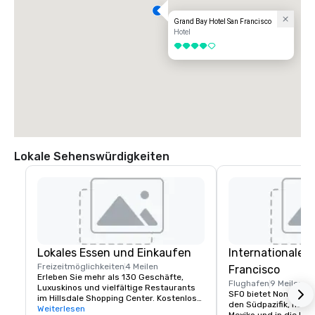
Grand Bay Hotel San Francisco
Hotel
4 von 5
Lokale Sehenswürdigkeiten
Lokales Essen und Einkaufen
Internationaler
Freizeitmöglichkeiten
4 Meilen
Francisco
Erleben Sie mehr als 130 Geschäfte, 
Flughafen
9 Meilen
Luxuskinos und vielfältige Restaurants 
SFO bietet Nonstop-Fl
im Hillsdale Shopping Center. Kostenlose 
den Südpazifik, nach 
Parkplätze und Caltrain zugänglich. Das 
Weiterlesen