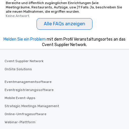
Our tours offer an exqu
Bereiche und öffentlich zugänglichen Einrichtungen (wie:
Meetingräume, Restaurants, Aufzüge, usw.)? Falls Ja, beschreiben Sie
entertainment. All tour
alle neuen Maßnahmen, die ergriffen wurden.
knowledgeable, profes
Keine Antwort.
who leads the group on
Alle FAQs anzeigen
offering engaging tidb
fascinating stories. S
interactive experience
Melden Sie ein Problem
mit dem Profil Veranstaltungsortes an das
along the way exclusive
Cvent Supplier Network.
ensuring there is neve
Different Types of Cuis
Cvent Supplier Network
experiences offer the a
several renowned rest
OnSite Solutions
convenient outing, inc
and your guests might
Eventmanagementsoftware
discovered otherwise 
Eventregistrierungssoftware
at a typical corporate 
Mobile Event-Apps
a way to try some of t
in the city and dive in
Strategic Meetings Management
cuisines and dishes. Al
Online-Umfragesoftware
selected dishes are cu
Webinar-Plattform
high standards to ensu
delight any palate. Tours Available