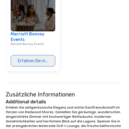
Dining When meeting p
corporate group event
Smacking Foodie Tours,
group is assured a top
experience with three 
Marriott Bonvoy
signature dishes at ea
Events
Our affordable tours a
Marriott Bonvoy Events
person with tax and gr
included. The only thi
are drinks. However, 
Erfahren Sie mehr
package upgrade is ava
provides guests a sign
at various stops. Build Your Network
Our exclusive experien
ultimate networking op
Zusätzliche Informationen
a typical sit-down dinn
to engage the person t
Additional details
right of you. Because 
Erleben Sie zeitgenössische Eleganz und echte Gastfreundschaft im 
Herzen von Redwood Shores. Genießen Sie geräumige, wunderschön 
place at multiple resta
eingerichtete Zimmer mit hochwertiger Bettwäsche, modernen 
walking in between, th
Annehmlichkeiten und herrlichem Blick auf die Lagune. Speisen Sie in 
countless opportunitie
der preisgekrönten Waterside Grill + Lounge, die frische kalifornische 