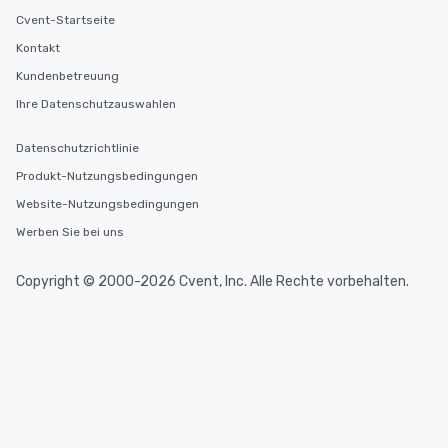
from Day to Night With
Cvent-Startseite
group experience, bookin
Kontakt
key. Whether you desir
Kundenbetreuung
business hours or earl
after work, we can coo
Ihre Datenschutzauswahlen
you to provide options 
needs. Go for as Long or as Short as
Datenschutzrichtlinie
You Like Along with fle
Produkt-Nutzungsbedingungen
scheduling, Lip Smack
Website-Nutzungsbedingungen
Tours also provides a 
durations. Our shortes
Werben Sie bei uns
2.5 hours; our longest 
hours, with optional 
Copyright © 2000-2026 Cvent, Inc. Alle Rechte vorbehalten.
incentives.