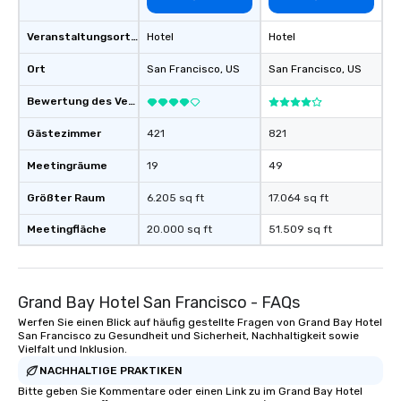
date any dietary restr
allergies for anyone in
Veranstaltungsortstyp
Hotel
Hotel
Feel Like a VIP at Each
Ort
San Francisco
, US
San Francisco
, US
Smacking Foodie Tours
group members never 
Bewertung des Veranstaltungsortes
about waiting in line to
restaurant or being sh
Gästezimmer
421
821
than desirable table. O
Meetingräume
19
49
everyone is treated lik
immediate seating upon
Größter Raum
6.205 sq ft
17.064 sq ft
What’s more, your gro
a special warm welcom
Meetingfläche
20.000 sq ft
51.509 sq ft
from the restaurant c
be printed featuring yo
which can be an added 
Grand Bay Hotel San Francisco - FAQs
those Instagram mome
For added ease, we ca
Werfen Sie einen Blick auf häufig gestellte Fragen von Grand Bay Hotel
San Francisco zu Gesundheit und Sicherheit, Nachhaltigkeit sowie
transportation pick-up
Vielfalt und Inklusion.
as well as an event ph
NACHHALTIGE PRAKTIKEN
for groups that desire 
Bitte geben Sie Kommentare oder einen Link zu im Grand Bay Hotel
experience, we can als