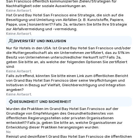
San Francisco öffentlich kommunizierten Zielen/Strategien für
an evening helicopter 
Nachhaltigkeit oder soziale Auswirkungen an.
glittering lights of The S
Keine Antwort.
Hat Grand Bay Hotel San Francisco eine Strategie, die sich auf die
Memorable Experience f
Beseitigung und Umleitung von Abfällen (z. B. Kunststoffe, Papiere,
Smacking Foodie Tours
Pappe, usw.) konzentriert? Falls Ja, erläutern Sie bitte Ihre Strategie
zur Abfallvermeidung und -vermeidung.
to gather and dine tha
Keine Antwort.
experienced, and all ar
DIVERSITÄT UND INKLUSION
remember. Our one-of-
Nur für Hotels in den USA: Ist Grand Bay Hotel San Francisco und/oder
are special, from the fi
die Muttergesellschaft als ein Unternehmen zertifiziert, das zu 51% im
last. It’s an experienc
Besitz von Unternehmen unterschiedlicher Herkunft ist? Falls Ja,
geben Sie bitte an, als welche der folgenden Optionen Sie zertifiziert
will reminisce about lo
sind:
leave. Location, Location, Location
Keine Antwort.
One of the best reason
Falls zutreffend, könnten Sie bitte einen Link zum öffentlichen Bericht
von Grand Bay Hotel San Francisco über seine Verpflichtungen und
convenient and efficie
Initiativen in Bezug auf Vielfalt, Gleichberechtigung und Integration
experience is designed
angeben?
Keine Antwort.
restaurants are within
walking distance of ea
GESUNDHEIT UND SICHERHEIT
short stroll allows you
Wurden die Praktiken im Grand Bay Hotel San Francisco auf der
Grundlage von Empfehlungen des Gesundheitsdienstes von
members a chance to 
öffentlichen Regierungsstellen oder privaten Organisationen
networking opportunit
entwickelt? Falls ja, geben Sie bitte an, welche Organisationen zur
heading to the next pl
Entwicklung dieser Praktiken herangezogen wurden:
No
itinerary. You Get a Dinner and a Show
Reinigt und desinfiziert Grand Bay Hotel San Francisco die öffentlichen