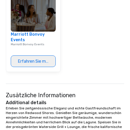
Miami, Los Angeles, Sa
Las Vegas, Chicago, Na
New Orleans, we combin
local expertise, and t
ground support to brin
Marriott Bonvoy
life.
Events
Marriott Bonvoy Events
Erfahren Sie mehr
Zusätzliche Informationen
Additional details
Erleben Sie zeitgenössische Eleganz und echte Gastfreundschaft im 
Herzen von Redwood Shores. Genießen Sie geräumige, wunderschön 
eingerichtete Zimmer mit hochwertiger Bettwäsche, modernen 
Annehmlichkeiten und herrlichem Blick auf die Lagune. Speisen Sie in 
der preisgekrönten Waterside Grill + Lounge, die frische kalifornische 