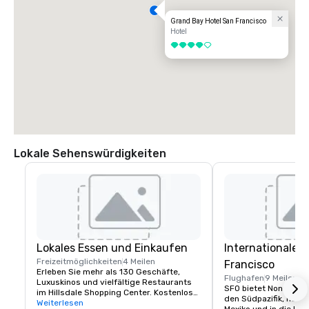
Grand Bay Hotel San Francisco
Hotel
4 von 5
Lokale Sehenswürdigkeiten
Lokales Essen und Einkaufen
Internationaler
Freizeitmöglichkeiten
4 Meilen
Francisco
Erleben Sie mehr als 130 Geschäfte, 
Flughafen
9 Meilen
Luxuskinos und vielfältige Restaurants 
SFO bietet Nonstop-Fl
im Hillsdale Shopping Center. Kostenlose 
den Südpazifik, nach 
Parkplätze und Caltrain zugänglich. Das 
Weiterlesen