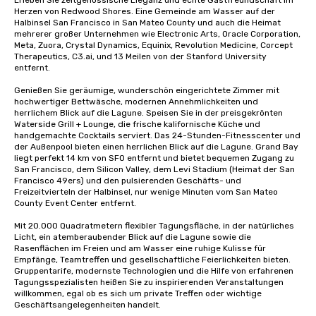
Erleben Sie zeitgenössische Eleganz und echte Gastfreundschaft im 
Herzen von Redwood Shores. Eine Gemeinde am Wasser auf der 
Halbinsel San Francisco in San Mateo County und auch die Heimat 
mehrerer großer Unternehmen wie Electronic Arts, Oracle Corporation, 
Meta, Zuora, Crystal Dynamics, Equinix, Revolution Medicine, Corcept 
Therapeutics, C3.ai, und 13 Meilen von der Stanford University 
entfernt. 

Genießen Sie geräumige, wunderschön eingerichtete Zimmer mit 
hochwertiger Bettwäsche, modernen Annehmlichkeiten und 
herrlichem Blick auf die Lagune. Speisen Sie in der preisgekrönten 
Waterside Grill + Lounge, die frische kalifornische Küche und 
handgemachte Cocktails serviert. Das 24-Stunden-Fitnesscenter und 
der Außenpool bieten einen herrlichen Blick auf die Lagune. Grand Bay 
liegt perfekt 14 km von SFO entfernt und bietet bequemen Zugang zu 
San Francisco, dem Silicon Valley, dem Levi Stadium (Heimat der San 
Francisco 49ers) und den pulsierenden Geschäfts- und 
Freizeitvierteln der Halbinsel, nur wenige Minuten vom San Mateo 
County Event Center entfernt. 

Mit 20.000 Quadratmetern flexibler Tagungsfläche, in der natürliches 
Licht, ein atemberaubender Blick auf die Lagune sowie die 
Rasenflächen im Freien und am Wasser eine ruhige Kulisse für 
Empfänge, Teamtreffen und gesellschaftliche Feierlichkeiten bieten. 
Gruppentarife, modernste Technologien und die Hilfe von erfahrenen 
Tagungsspezialisten heißen Sie zu inspirierenden Veranstaltungen 
willkommen, egal ob es sich um private Treffen oder wichtige 
Geschäftsangelegenheiten handelt. 
