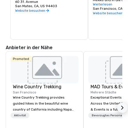
Mexiko und in die USA
beliebteste Einkaufsziel der Halbinsel.
60 31. Avenue
Einrichtungen, Einkau
Weiterlesen
San Mateo, CA, US 94403
Restaurants und meh
San Francisco, CA, U
Website besuchen
Website besuchen
Anbieter in der Nähe
Promoted
Wine Country Trekking
MAD Tours & Eve
San Francisco
Mehrere Städte
Wine Country Trekking provides
Exceptional Events & 
guided hikes in the beautiful wine
Across the United States! MAD 
country of California including Napa
& Events is a full-serv
and Sonoma Valleys. These
Management Company s
Aktivität
Bevorzugtes Personal
experiences include walking in the
corporate events, incen
vineyards, amongst ancient redwood
executive retreats, co