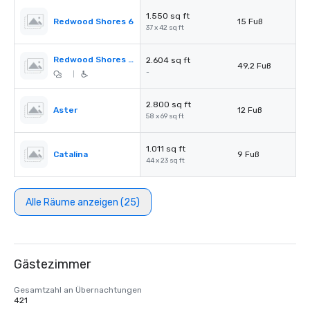
1.550 sq ft
Redwood Shores 6
15 Fuß
37 x 42 sq ft
Redwood Shores Pre-Function
2.604 sq ft
49,2 Fuß
-
|
2.800 sq ft
Aster
12 Fuß
58 x 69 sq ft
1.011 sq ft
Catalina
9 Fuß
44 x 23 sq ft
Alle Räume anzeigen (25)
Gästezimmer
Gesamtzahl an Übernachtungen
421