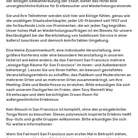
der einzigen Seilbahnkreuzung der Stadt, bietet das Hotel eine 
unvergleichliche Kulisse für Erstbesucher und Wiederholungsreisende. 

Sie und Ihre Teilnehmer werden sich hier wie Könige fühlen, genau wie 
die unzähligen Staatsoberhäupter, jeder US-Präsident seit 1907 und 
die fortlaufende Liste von Prominenten, die wir jeden Tag begrüßen. 
Unser hohes Maß an Wiederholungsaufträgen ist ein Beweis für unsere 
Beständigkeit bei der Bereitstellung von tadellosem Service in einer 
äußerst luxuriösen und dennoch komfortablen Umgebung. 

Eine kleine Zusammenkunft, eine individuelle Veranstaltung, eine 
größere Konferenz oder eine besondere Veranstaltung in unserem 
Hotel ist wie keine andere, da das Fairmont San Francisco mehrere 
„einzigartige Räume für San Francisco“ im Innen- und Außenbereich 
beherbergt. Lassen Sie uns Ihnen helfen, ein bewusst gestaltetes 
Veranstaltungserlebnis zu schaffen, das Publikum und Moderatoren an 
mehreren Orten und an mehreren Orten zusammenbringt, um Ihre 
Meeting-Ziele und Bedürfnisse zu erreichen. Bitte erkundigen Sie sich 
nach unserem Dachgarten im Freien, dem Tony Bennett Way 
Streetscape und dem berüchtigten Crown Room für 
außergewöhnliche Erlebnisse.

Kein Besuch in San Francisco ist komplett, ohne den preisgekrönten 
Tonga Room zu besuchen. Dieses polynesisch inspirierte Erlebnis heißt 
Buy-Outs und große Gruppen willkommen. Bitte erkundigen Sie sich 
für weitere Informationen.

Wenn Sie Fairmont San Francisco zum ersten Mal in Betracht ziehen, 