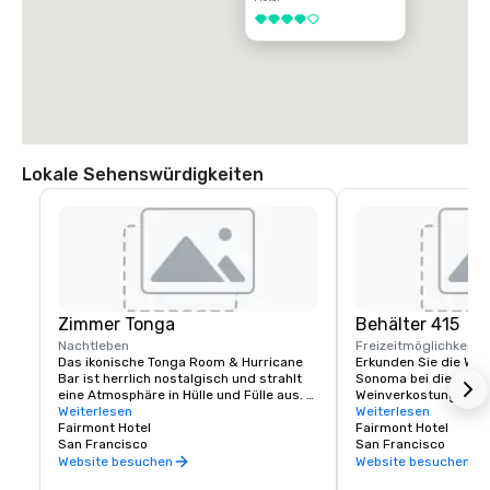
4 von 5
Lokale Sehenswürdigkeiten
Zimmer Tonga
Behälter 415
Nachtleben
Freizeitmöglichkeite
Das ikonische Tonga Room & Hurricane 
Erkunden Sie die Wei
Bar ist herrlich nostalgisch und strahlt 
Sonoma bei dieser lux
eine Atmosphäre in Hülle und Fülle aus. 
Weinverkostung im Fa
Kein Wunder, war es doch ein Hollywood-
Weiterlesen
Erfahrene Sommeliers
Weiterlesen
Szenenbildner, der den thematischen 
Fairmont Hotel
Geschmack kennen, ve
Fairmont Hotel
Look & Feel kreierte. Die Gäste 
San Francisco
Reise verlaufen soll, 
San Francisco
versammeln sich rund um eine große 
maßgeschneidertes Er
Website besuchen
Website besuchen
zentrale „Lagune“, einst der Innenpool 
einzigartig ist.