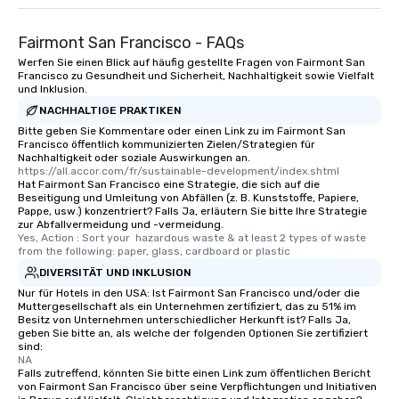
Fairmont San Francisco - FAQs
Werfen Sie einen Blick auf häufig gestellte Fragen von Fairmont San
Francisco zu Gesundheit und Sicherheit, Nachhaltigkeit sowie Vielfalt
und Inklusion.
NACHHALTIGE PRAKTIKEN
Bitte geben Sie Kommentare oder einen Link zu im Fairmont San
Francisco öffentlich kommunizierten Zielen/Strategien für
Nachhaltigkeit oder soziale Auswirkungen an.
https://all.accor.com/fr/sustainable-development/index.shtml
Hat Fairmont San Francisco eine Strategie, die sich auf die
Beseitigung und Umleitung von Abfällen (z. B. Kunststoffe, Papiere,
Pappe, usw.) konzentriert? Falls Ja, erläutern Sie bitte Ihre Strategie
zur Abfallvermeidung und -vermeidung.
Yes, Action : Sort your  hazardous waste & at least 2 types of waste 
from the following: paper, glass, cardboard or plastic
DIVERSITÄT UND INKLUSION
Nur für Hotels in den USA: Ist Fairmont San Francisco und/oder die
Muttergesellschaft als ein Unternehmen zertifiziert, das zu 51% im
Besitz von Unternehmen unterschiedlicher Herkunft ist? Falls Ja,
geben Sie bitte an, als welche der folgenden Optionen Sie zertifiziert
sind:
NA
Falls zutreffend, könnten Sie bitte einen Link zum öffentlichen Bericht
von Fairmont San Francisco über seine Verpflichtungen und Initiativen