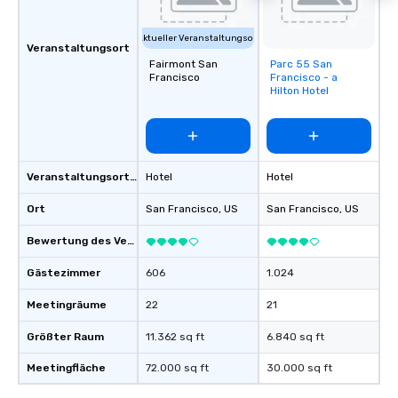
Aktueller Veranstaltungsort
Veranstaltungsort
Fairmont San
Parc 55 San
Removed from
Francisco
Francisco - a
favorites
Hilton Hotel
Veranstaltungsortstyp
Hotel
Hotel
Ort
San Francisco
, US
San Francisco
, US
Bewertung des Veranstaltungsortes
Gästezimmer
606
1.024
Meetingräume
22
21
Größter Raum
11.362 sq ft
6.840 sq ft
Meetingfläche
72.000 sq ft
30.000 sq ft