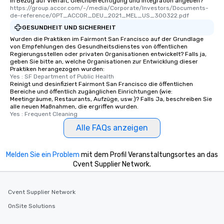
in Bezug auf Vielfalt, Gleichberechtigung und Integration angeben?
https://group.accor.com/-/media/Corporate/Investors/Documents-
de-reference/OPT_ACCOR_DEU_2021_MEL_US_300322.pdf
GESUNDHEIT UND SICHERHEIT
Wurden die Praktiken im Fairmont San Francisco auf der Grundlage
von Empfehlungen des Gesundheitsdienstes von öffentlichen
Regierungsstellen oder privaten Organisationen entwickelt? Falls ja,
geben Sie bitte an, welche Organisationen zur Entwicklung dieser
Praktiken herangezogen wurden:
Yes : SF Department of Public Health
Reinigt und desinfiziert Fairmont San Francisco die öffentlichen
Bereiche und öffentlich zugänglichen Einrichtungen (wie:
Meetingräume, Restaurants, Aufzüge, usw.)? Falls Ja, beschreiben Sie
alle neuen Maßnahmen, die ergriffen wurden.
Yes : Frequent Cleaning
Alle FAQs anzeigen
Melden Sie ein Problem
mit dem Profil Veranstaltungsortes an das
Cvent Supplier Network.
Cvent Supplier Network
OnSite Solutions