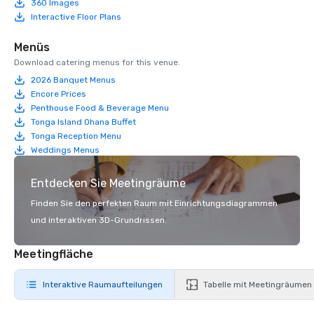
360 Images
Interactive Floor Plans
Menüs
Download catering menus for this venue.
2026 Banquet Menus
Encore Prices
Penthouse Food & Beverage Menu
Tonga Island Ohana Buffet
Tonga Reception Menu
Weddings Menus
Entdecken Sie Meetingräume
Finden Sie den perfekten Raum mit Einrichtungsdiagrammen
und interaktiven 3D-Grundrissen.
Meetingfläche
Interaktive Raumaufteilungen
Tabelle mit Meetingräumen