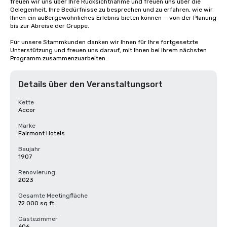
freuen wir uns über Ihre Rücksichtnahme und freuen uns über die 
Gelegenheit, Ihre Bedürfnisse zu besprechen und zu erfahren, wie wir 
Ihnen ein außergewöhnliches Erlebnis bieten können — von der Planung 
bis zur Abreise der Gruppe. 

Für unsere Stammkunden danken wir Ihnen für Ihre fortgesetzte 
Unterstützung und freuen uns darauf, mit Ihnen bei Ihrem nächsten 
Programm zusammenzuarbeiten.
Details über den Veranstaltungsort
Kette
Accor
Marke
Fairmont Hotels
Baujahr
1907
Renovierung
2023
Gesamte Meetingfläche
72.000 sq ft
Gästezimmer
606