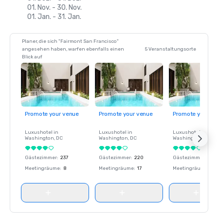
01. Nov. - 30. Nov.
01. Jan. - 31. Jan.
Planer, die sich "Fairmont San Francisco"
angesehen haben, warfen ebenfalls einen
5 Veranstaltungsorte
Blick auf
Promote your venue
Promote your venue
Promote your ve
Luxushotel in
Luxushotel in
Luxushotel in
Washington
, DC
Washington
, DC
Washington
, DC
Gästezimmer
:
237
Gästezimmer
:
220
Gästezimmer
:
237
Meetingräume
:
8
Meetingräume
:
17
Meetingräume
:
8