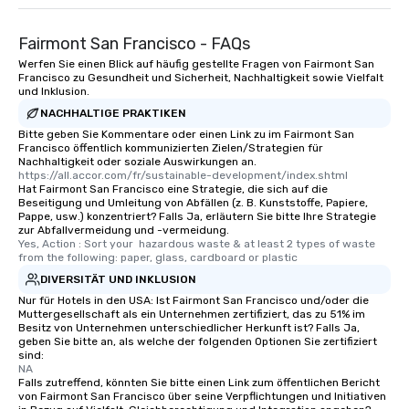
Fairmont San Francisco - FAQs
Werfen Sie einen Blick auf häufig gestellte Fragen von Fairmont San
Francisco zu Gesundheit und Sicherheit, Nachhaltigkeit sowie Vielfalt
und Inklusion.
NACHHALTIGE PRAKTIKEN
Bitte geben Sie Kommentare oder einen Link zu im Fairmont San
Francisco öffentlich kommunizierten Zielen/Strategien für
Nachhaltigkeit oder soziale Auswirkungen an.
https://all.accor.com/fr/sustainable-development/index.shtml
Hat Fairmont San Francisco eine Strategie, die sich auf die
Beseitigung und Umleitung von Abfällen (z. B. Kunststoffe, Papiere,
Pappe, usw.) konzentriert? Falls Ja, erläutern Sie bitte Ihre Strategie
zur Abfallvermeidung und -vermeidung.
Yes, Action : Sort your  hazardous waste & at least 2 types of waste 
from the following: paper, glass, cardboard or plastic
DIVERSITÄT UND INKLUSION
Nur für Hotels in den USA: Ist Fairmont San Francisco und/oder die
Muttergesellschaft als ein Unternehmen zertifiziert, das zu 51% im
Besitz von Unternehmen unterschiedlicher Herkunft ist? Falls Ja,
geben Sie bitte an, als welche der folgenden Optionen Sie zertifiziert
sind:
NA
Falls zutreffend, könnten Sie bitte einen Link zum öffentlichen Bericht
von Fairmont San Francisco über seine Verpflichtungen und Initiativen