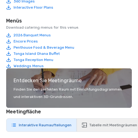
360 Images
Interactive Floor Plans
Menüs
Download catering menus for this venue.
2026 Banquet Menus
Encore Prices
Penthouse Food & Beverage Menu
Tonga Island Ohana Buffet
Tonga Reception Menu
Weddings Menus
Entdecken Sie Meetingräume
Finden Sie den perfekten Raum mit Einrichtungsdiagrammen
und interaktiven 3D-Grundrissen.
Meetingfläche
Interaktive Raumaufteilungen
Tabelle mit Meetingräumen