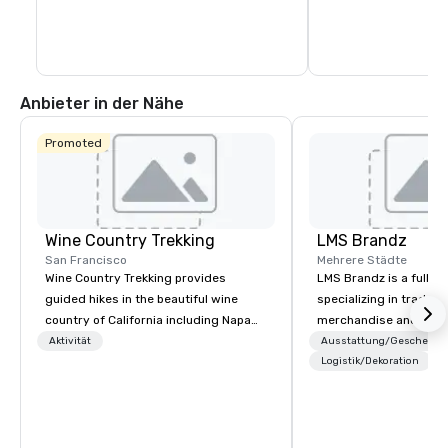
des Hotels. Von Zeit zu Zeit wehen 
tropischer Regen, Donner und Gewitter, 
während eine Band von einem 
schwimmenden Boot aus spielt.
Anbieter in der Nähe
Promoted
Wine Country Trekking
LMS Brandz
San Francisco
Mehrere Städte
Wine Country Trekking provides
LMS Brandz is a full-s
guided hikes in the beautiful wine
specializing in trade 
country of California including Napa
merchandise and muc
and Sonoma Valleys. These
booth giveaways and 
Aktivität
Ausstattung/Geschenke
experiences include walking in the
to executive gifting, d
Logistik/Dekoration
vineyards, amongst ancient redwood
banners, signage, fulfi
trees and oak groves with a curated
logistics, shipping, al
wine country lunch and visits to iconic
commerce solutions we 
wineries for superb wine tasting
While there are many 