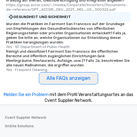
in Bezug auf Vielfalt, Gleichberechtigung und Integration angeben?
https://group.accor.com/-/media/Corporate/Investors/Documents-
de-reference/OPT_ACCOR_DEU_2021_MEL_US_300322.pdf
GESUNDHEIT UND SICHERHEIT
Wurden die Praktiken im Fairmont San Francisco auf der Grundlage
von Empfehlungen des Gesundheitsdienstes von öffentlichen
Regierungsstellen oder privaten Organisationen entwickelt? Falls ja,
geben Sie bitte an, welche Organisationen zur Entwicklung dieser
Praktiken herangezogen wurden:
Yes : SF Department of Public Health
Reinigt und desinfiziert Fairmont San Francisco die öffentlichen
Bereiche und öffentlich zugänglichen Einrichtungen (wie:
Meetingräume, Restaurants, Aufzüge, usw.)? Falls Ja, beschreiben Sie
alle neuen Maßnahmen, die ergriffen wurden.
Yes : Frequent Cleaning
Alle FAQs anzeigen
Melden Sie ein Problem
mit dem Profil Veranstaltungsortes an das
Cvent Supplier Network.
Cvent Supplier Network
OnSite Solutions