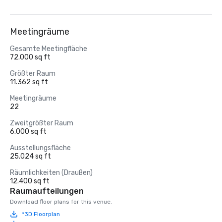
Meetingräume
Gesamte Meetingfläche
72.000 sq ft
Größter Raum
11.362 sq ft
Meetingräume
22
Zweitgrößter Raum
6.000 sq ft
Ausstellungsfläche
25.024 sq ft
Räumlichkeiten (Draußen)
12.400 sq ft
Raumaufteilungen
Download floor plans for this venue.
*3D Floorplan