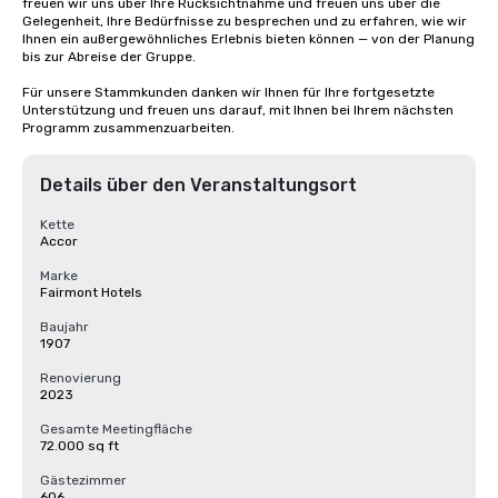
freuen wir uns über Ihre Rücksichtnahme und freuen uns über die 
Gelegenheit, Ihre Bedürfnisse zu besprechen und zu erfahren, wie wir 
Ihnen ein außergewöhnliches Erlebnis bieten können — von der Planung 
bis zur Abreise der Gruppe. 

Für unsere Stammkunden danken wir Ihnen für Ihre fortgesetzte 
Unterstützung und freuen uns darauf, mit Ihnen bei Ihrem nächsten 
Programm zusammenzuarbeiten.
Details über den Veranstaltungsort
Kette
Accor
Marke
Fairmont Hotels
Baujahr
1907
Renovierung
2023
Gesamte Meetingfläche
72.000 sq ft
Gästezimmer
606