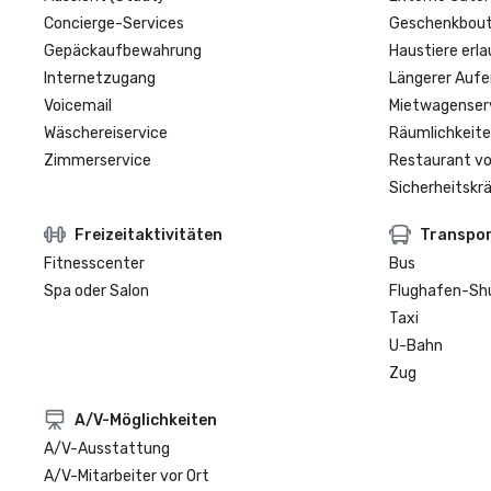
Concierge-Services
Geschenkbouti
Gepäckaufbewahrung
Haustiere erla
Internetzugang
Längerer Aufe
Voicemail
Mietwagenser
Wäschereiservice
Räumlichkeite
Zimmerservice
Restaurant vo
Sicherheitskrä
Freizeitaktivitäten
Transpo
Fitnesscenter
Bus
Spa oder Salon
Flughafen-Sh
Taxi
U-Bahn
Zug
A/V-Möglichkeiten
A/V-Ausstattung
A/V-Mitarbeiter vor Ort