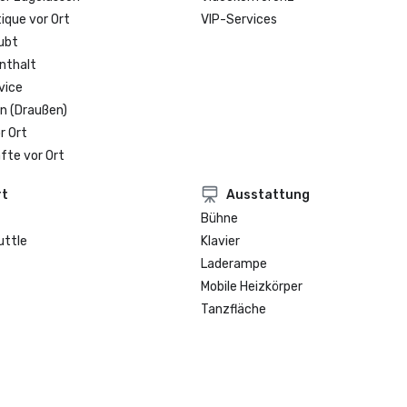
Nominierter Finalist für das beste
que vor Ort
VIP-Services
historische Hotel im Stadtzentru
ubt
Amerika 2022

nthalt
Gewinner der wöchentlichen SF-
vice
Leserumfrage 2021 als bestes Hot
n (Draußen)
r Ort
fte vor Ort
rt
Ausstattung
Bühne
uttle
Klavier
Laderampe
Mobile Heizkörper
Tanzfläche