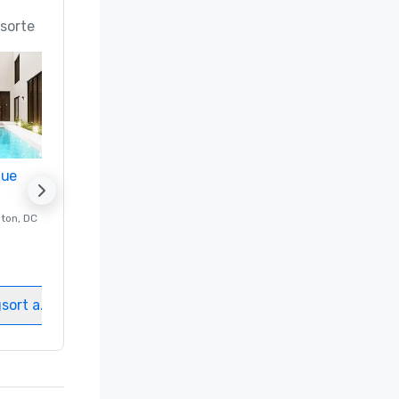
sorte
nue
Promote your venue
ton
, DC
Luxushotel in
Washington
, DC
Gästezimmer
:
237
Meetingräume
:
8
gsort auswählen
Veranstaltungsort auswählen