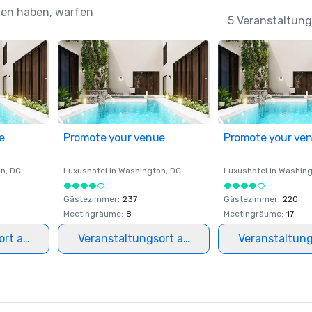
ehen haben, warfen
5 Veranstaltung
e
Promote your venue
Promote your ve
on
, DC
Luxushotel in
Washington
, DC
Luxushotel in
Washing
Gästezimmer
:
237
Gästezimmer
:
220
Meetingräume
:
8
Meetingräume
:
17
ort auswählen
Veranstaltungsort auswählen
Veranstaltun