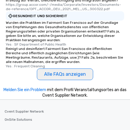
in Bezug auf Vielfalt, Gleichberechtigung und Integration angeben?
https://group.accor.com/-/media/Corporate/Investors/Documents-
de-reference/OPT_ACCOR_DEU_2021_MEL_US_300322.pdf
GESUNDHEIT UND SICHERHEIT
Wurden die Praktiken im Fairmont San Francisco auf der Grundlage
von Empfehlungen des Gesundheitsdienstes von öffentlichen
Regierungsstellen oder privaten Organisationen entwickelt? Falls ja,
geben Sie bitte an, welche Organisationen zur Entwicklung dieser
Praktiken herangezogen wurden:
Yes : SF Department of Public Health
Reinigt und desinfiziert Fairmont San Francisco die öffentlichen
Bereiche und öffentlich zugänglichen Einrichtungen (wie:
Meetingräume, Restaurants, Aufzüge, usw.)? Falls Ja, beschreiben Sie
alle neuen Maßnahmen, die ergriffen wurden.
Yes : Frequent Cleaning
Alle FAQs anzeigen
Melden Sie ein Problem
mit dem Profil Veranstaltungsortes an das
Cvent Supplier Network.
Cvent Supplier Network
OnSite Solutions