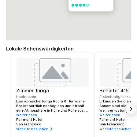
4 von 5
Lokale Sehenswürdigkeiten
Zimmer Tonga
Behälter 415
Nachtleben
Freizeitmöglichkeite
Das ikonische Tonga Room & Hurricane 
Erkunden Sie die Wei
Bar ist herrlich nostalgisch und strahlt 
Sonoma bei dieser lux
eine Atmosphäre in Hülle und Fülle aus. 
Weinverkostung im Fa
Kein Wunder, war es doch ein Hollywood-
Weiterlesen
Erfahrene Sommeliers
Weiterlesen
Szenenbildner, der den thematischen 
Fairmont Hotel
Geschmack kennen, ve
Fairmont Hotel
Look & Feel kreierte. Die Gäste 
San Francisco
Reise verlaufen soll, 
San Francisco
versammeln sich rund um eine große 
maßgeschneidertes Er
Website besuchen
Website besuchen
zentrale „Lagune“, einst der Innenpool 
einzigartig ist.