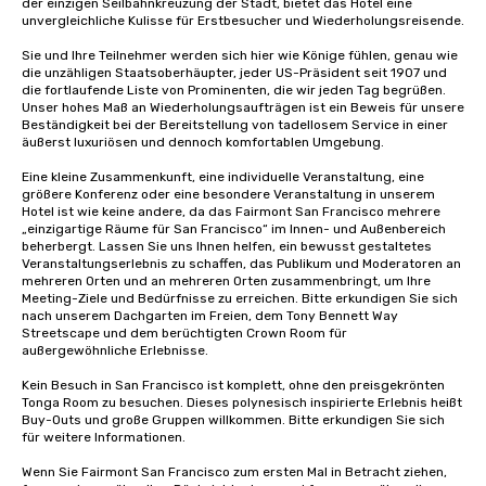
der einzigen Seilbahnkreuzung der Stadt, bietet das Hotel eine 
unvergleichliche Kulisse für Erstbesucher und Wiederholungsreisende. 

Sie und Ihre Teilnehmer werden sich hier wie Könige fühlen, genau wie 
die unzähligen Staatsoberhäupter, jeder US-Präsident seit 1907 und 
die fortlaufende Liste von Prominenten, die wir jeden Tag begrüßen. 
Unser hohes Maß an Wiederholungsaufträgen ist ein Beweis für unsere 
Beständigkeit bei der Bereitstellung von tadellosem Service in einer 
äußerst luxuriösen und dennoch komfortablen Umgebung. 

Eine kleine Zusammenkunft, eine individuelle Veranstaltung, eine 
größere Konferenz oder eine besondere Veranstaltung in unserem 
Hotel ist wie keine andere, da das Fairmont San Francisco mehrere 
„einzigartige Räume für San Francisco“ im Innen- und Außenbereich 
beherbergt. Lassen Sie uns Ihnen helfen, ein bewusst gestaltetes 
Veranstaltungserlebnis zu schaffen, das Publikum und Moderatoren an 
mehreren Orten und an mehreren Orten zusammenbringt, um Ihre 
Meeting-Ziele und Bedürfnisse zu erreichen. Bitte erkundigen Sie sich 
nach unserem Dachgarten im Freien, dem Tony Bennett Way 
Streetscape und dem berüchtigten Crown Room für 
außergewöhnliche Erlebnisse.

Kein Besuch in San Francisco ist komplett, ohne den preisgekrönten 
Tonga Room zu besuchen. Dieses polynesisch inspirierte Erlebnis heißt 
Buy-Outs und große Gruppen willkommen. Bitte erkundigen Sie sich 
für weitere Informationen.

Wenn Sie Fairmont San Francisco zum ersten Mal in Betracht ziehen, 