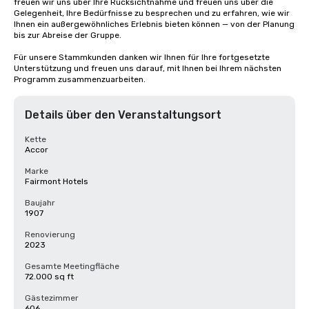
freuen wir uns über Ihre Rücksichtnahme und freuen uns über die 
Gelegenheit, Ihre Bedürfnisse zu besprechen und zu erfahren, wie wir 
Ihnen ein außergewöhnliches Erlebnis bieten können — von der Planung 
bis zur Abreise der Gruppe. 

Für unsere Stammkunden danken wir Ihnen für Ihre fortgesetzte 
Unterstützung und freuen uns darauf, mit Ihnen bei Ihrem nächsten 
Programm zusammenzuarbeiten.
Details über den Veranstaltungsort
Kette
Accor
Marke
Fairmont Hotels
Baujahr
1907
Renovierung
2023
Gesamte Meetingfläche
72.000 sq ft
Gästezimmer
606