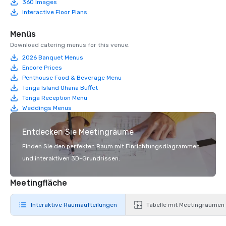
360 Images
Interactive Floor Plans
Menüs
Download catering menus for this venue.
2026 Banquet Menus
Encore Prices
Penthouse Food & Beverage Menu
Tonga Island Ohana Buffet
Tonga Reception Menu
Weddings Menus
Entdecken Sie Meetingräume
Finden Sie den perfekten Raum mit Einrichtungsdiagrammen
und interaktiven 3D-Grundrissen.
Meetingfläche
Interaktive Raumaufteilungen
Tabelle mit Meetingräumen