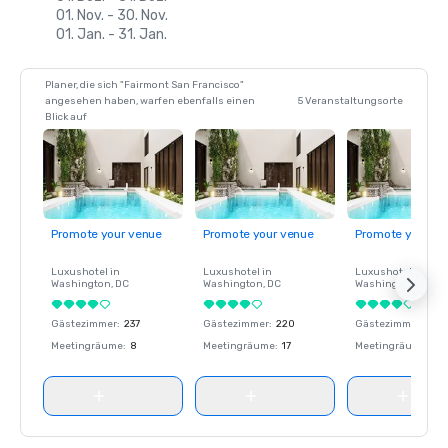
01. Nov. - 30. Nov.
01. Jan. - 31. Jan.
Planer, die sich "Fairmont San Francisco"
angesehen haben, warfen ebenfalls einen
5 Veranstaltungsorte
Blick auf
Promote your venue
Promote your venue
Promote your ve
Luxushotel in
Luxushotel in
Luxushotel in
Washington
, DC
Washington
, DC
Washington
, DC
Gästezimmer
:
237
Gästezimmer
:
220
Gästezimmer
:
237
Meetingräume
:
8
Meetingräume
:
17
Meetingräume
:
8