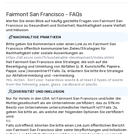
Fairmont San Francisco - FAQs
Werfen Sie einen Blick auf häufig gestellte Fragen von Fairmont San
Francisco zu Gesundheit und Sicherheit, Nachhaltigkeit sowie Vielfalt
und Inklusion.
NACHHALTIGE PRAKTIKEN
Bitte geben Sie Kommentare oder einen Link zu im Fairmont San
Francisco öffentlich kommunizierten Zielen/Strategien für
Nachhaltigkeit oder soziale Auswirkungen an.
https://all.accor.com/fr/sustainable-development/index.shtml
Hat Fairmont San Francisco eine Strategie, die sich auf die
Beseitigung und Umleitung von Abfällen (z. B. Kunststoffe, Papiere,
Pappe, usw.) konzentriert? Falls Ja, erläutern Sie bitte Ihre Strategie
zur Abfallvermeidung und -vermeidung.
Yes, Action : Sort your  hazardous waste & at least 2 types of waste 
from the following: paper, glass, cardboard or plastic
DIVERSITÄT UND INKLUSION
Nur für Hotels in den USA: Ist Fairmont San Francisco und/oder die
Muttergesellschaft als ein Unternehmen zertifiziert, das zu 51% im
Besitz von Unternehmen unterschiedlicher Herkunft ist? Falls Ja,
geben Sie bitte an, als welche der folgenden Optionen Sie zertifiziert
sind:
NA
Falls zutreffend, könnten Sie bitte einen Link zum öffentlichen Bericht
von Fairmont San Francisco über seine Verpflichtungen und Initiativen