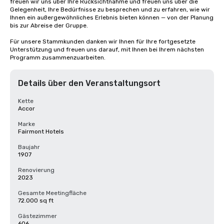
freuen wir uns über Ihre Rücksichtnahme und freuen uns über die 
Gelegenheit, Ihre Bedürfnisse zu besprechen und zu erfahren, wie wir 
Ihnen ein außergewöhnliches Erlebnis bieten können — von der Planung 
bis zur Abreise der Gruppe. 

Für unsere Stammkunden danken wir Ihnen für Ihre fortgesetzte 
Unterstützung und freuen uns darauf, mit Ihnen bei Ihrem nächsten 
Programm zusammenzuarbeiten.
Details über den Veranstaltungsort
Kette
Accor
Marke
Fairmont Hotels
Baujahr
1907
Renovierung
2023
Gesamte Meetingfläche
72.000 sq ft
Gästezimmer
606