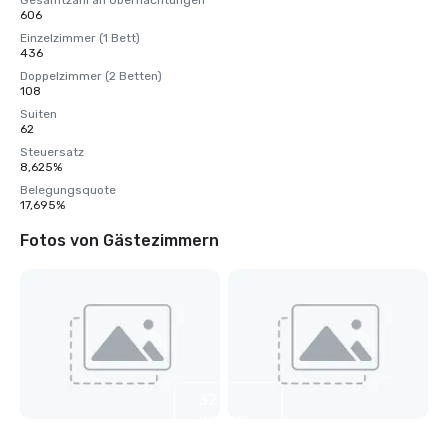
Gesamtzahl an Übernachtungen
606
Einzelzimmer (1 Bett)
436
Doppelzimmer (2 Betten)
108
Suiten
62
Steuersatz
8,625%
Belegungsquote
17,695%
Fotos von Gästezimmern
32
weitere
anzeigen