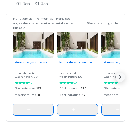
01. Jan. - 31. Jan.
Planer, die sich "Fairmont San Francisco"
angesehen haben, warfen ebenfalls einen
5 Veranstaltungsorte
Blick auf
Promote your venue
Promote your venue
Promote your ve
Luxushotel in
Luxushotel in
Luxushotel in
Washington
, DC
Washington
, DC
Washington
, DC
Gästezimmer
:
237
Gästezimmer
:
220
Gästezimmer
:
237
Meetingräume
:
8
Meetingräume
:
17
Meetingräume
:
8