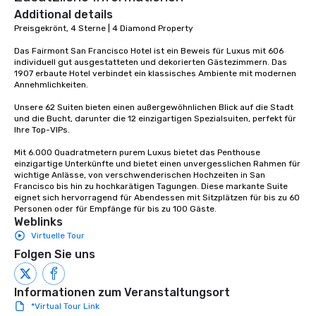
experience with three 
Additional details
signature dishes at ea
Preisgekrönt, 4 Sterne | 4 Diamond Property

Our affordable tours a
Das Fairmont San Francisco Hotel ist ein Beweis für Luxus mit 606 
person with tax and gr
individuell gut ausgestatteten und dekorierten Gästezimmern. Das 
included. The only thi
1907 erbaute Hotel verbindet ein klassisches Ambiente mit modernen 
are drinks. However, 
Annehmlichkeiten. 

package upgrade is ava
Unsere 62 Suiten bieten einen außergewöhnlichen Blick auf die Stadt 
provides guests a sign
und die Bucht, darunter die 12 einzigartigen Spezialsuiten, perfekt für 
at various stops. Build Your Network
Ihre Top-VIPs. 

Our exclusive experien
Mit 6.000 Quadratmetern purem Luxus bietet das Penthouse 
ultimate networking op
einzigartige Unterkünfte und bietet einen unvergesslichen Rahmen für 
a typical sit-down dinn
wichtige Anlässe, von verschwenderischen Hochzeiten in San 
Francisco bis hin zu hochkarätigen Tagungen. Diese markante Suite 
to engage the person t
eignet sich hervorragend für Abendessen mit Sitzplätzen für bis zu 60 
right of you. Because 
Personen oder für Empfänge für bis zu 100 Gäste.
place at multiple resta
Weblinks
walking in between, th
Virtuelle Tour
countless opportunitie
Folgen Sie uns
with different people 
down at each venue a
traverse along the way
Informationen zum Veranstaltungsort
experiences not only 
*Virtual Tour Link