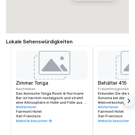
Lokale Sehenswürdigkeiten
Zimmer Tonga
Behälter 415
Nachtleben
Freizeitmöglichkeite
Das ikonische Tonga Room & Hurricane 
Erkunden Sie die Wei
Bar ist herrlich nostalgisch und strahlt 
Sonoma bei dieser lux
eine Atmosphäre in Hülle und Fülle aus. 
Weinverkostung im Fa
Kein Wunder, war es doch ein Hollywood-
Weiterlesen
Erfahrene Sommeliers
Weiterlesen
Szenenbildner, der den thematischen 
Fairmont Hotel
Geschmack kennen, ve
Fairmont Hotel
Look & Feel kreierte. Die Gäste 
San Francisco
Reise verlaufen soll, 
San Francisco
versammeln sich rund um eine große 
maßgeschneidertes Er
Website besuchen
Website besuchen
zentrale „Lagune“, einst der Innenpool 
einzigartig ist.
des Hotels. Von Zeit zu Zeit wehen 
tropischer Regen, Donner und Gewitter, 