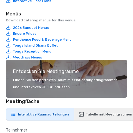
Interactive Floor Plans
Menüs
Download catering menus for this venue.
2026 Banquet Menus
Encore Prices
Penthouse Food & Beverage Menu
Tonga Island Ohana Buffet
Tonga Reception Menu
Weddings Menus
Entdecken Sie Meetingräume
Finden Sie den perfekten Raum mit Einrichtungsdiagrammen
und interaktiven 3D-Grundrissen.
Meetingfläche
Interaktive Raumaufteilungen
Tabelle mit Meetingräumen
Teilnehmer