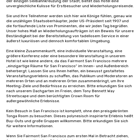
der einzigen Seilbahnkreuzung der Stadt, bietet das Hotel eine 
unvergleichliche Kulisse für Erstbesucher und Wiederholungsreisende. 

Sie und Ihre Teilnehmer werden sich hier wie Könige fühlen, genau wie 
die unzähligen Staatsoberhäupter, jeder US-Präsident seit 1907 und 
die fortlaufende Liste von Prominenten, die wir jeden Tag begrüßen. 
Unser hohes Maß an Wiederholungsaufträgen ist ein Beweis für unsere 
Beständigkeit bei der Bereitstellung von tadellosem Service in einer 
äußerst luxuriösen und dennoch komfortablen Umgebung. 

Eine kleine Zusammenkunft, eine individuelle Veranstaltung, eine 
größere Konferenz oder eine besondere Veranstaltung in unserem 
Hotel ist wie keine andere, da das Fairmont San Francisco mehrere 
„einzigartige Räume für San Francisco“ im Innen- und Außenbereich 
beherbergt. Lassen Sie uns Ihnen helfen, ein bewusst gestaltetes 
Veranstaltungserlebnis zu schaffen, das Publikum und Moderatoren an 
mehreren Orten und an mehreren Orten zusammenbringt, um Ihre 
Meeting-Ziele und Bedürfnisse zu erreichen. Bitte erkundigen Sie sich 
nach unserem Dachgarten im Freien, dem Tony Bennett Way 
Streetscape und dem berüchtigten Crown Room für 
außergewöhnliche Erlebnisse.

Kein Besuch in San Francisco ist komplett, ohne den preisgekrönten 
Tonga Room zu besuchen. Dieses polynesisch inspirierte Erlebnis heißt 
Buy-Outs und große Gruppen willkommen. Bitte erkundigen Sie sich 
für weitere Informationen.

Wenn Sie Fairmont San Francisco zum ersten Mal in Betracht ziehen, 