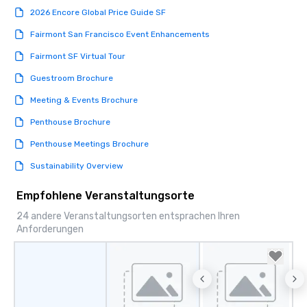
ways to network, but a
2026 Encore Global Price Guide SF
way to do so. Large Groups Welcome
Lip Smacking Foodie To
Fairmont San Francisco Event Enhancements
groups, small or large.
Fairmont SF Virtual Tour
experiences can acc
groups from as few as
Guestroom Brochure
as 500 guests, making
Meeting & Events Brochure
choice for any corpora
Stress-Free Booking 
Penthouse Brochure
a tour is stress-free a
Penthouse Meetings Brochure
enjoy the company of 
more easily. You’ll tak
Sustainability Overview
knowing that everythin
of from the moment the
Empfohlene Veranstaltungsorte
booked to the minute i
24 andere Veranstaltungsorten entsprachen Ihren
Since the menu is alre
Anforderungen
have nothing to worry 
remember to submit ah
date any dietary restr
allergies for anyone in
Feel Like a VIP at Each
Smacking Foodie Tours