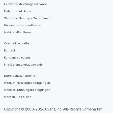
Eventregistrierungssoftware
after work, we can coo
you to provide options 
Mobile Event-Apps
needs. Go for as Long or as Short as
Strategic Meetings Management
You Like Along with fle
Online-Umfragesoftware
scheduling, Lip Smack
Tours also provides a 
Webinar-Plattform
durations. Our shortes
2.5 hours; our longest 
Cvent-Startseite
hours, with optional 
Kontakt
incentives.
Kundenbetreuung
Ihre Datenschutzauswahlen
Datenschutzrichtlinie
Produkt-Nutzungsbedingungen
Website-Nutzungsbedingungen
Werben Sie bei uns
Copyright © 2000-2026 Cvent, Inc. Alle Rechte vorbehalten.