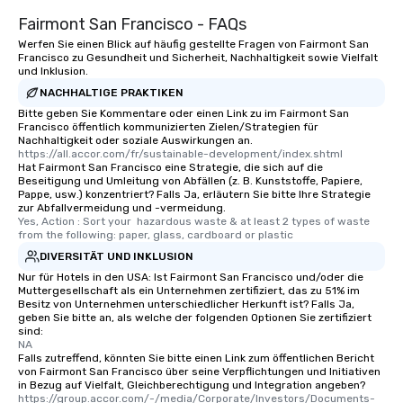
to gather and dine tha
Fairmont San Francisco - FAQs
experienced, and all ar
Werfen Sie einen Blick auf häufig gestellte Fragen von Fairmont San
remember. Our one-of-
Francisco zu Gesundheit und Sicherheit, Nachhaltigkeit sowie Vielfalt
are special, from the fi
und Inklusion.
last. It’s an experienc
NACHHALTIGE PRAKTIKEN
will reminisce about lo
Bitte geben Sie Kommentare oder einen Link zu im Fairmont San
leave. Location, Location, Location
Francisco öffentlich kommunizierten Zielen/Strategien für
Nachhaltigkeit oder soziale Auswirkungen an.
One of the best reason
https://all.accor.com/fr/sustainable-development/index.shtml
convenient and efficie
Hat Fairmont San Francisco eine Strategie, die sich auf die
Beseitigung und Umleitung von Abfällen (z. B. Kunststoffe, Papiere,
experience is designed
Pappe, usw.) konzentriert? Falls Ja, erläutern Sie bitte Ihre Strategie
restaurants are within
zur Abfallvermeidung und -vermeidung.
walking distance of ea
Yes, Action : Sort your  hazardous waste & at least 2 types of waste 
from the following: paper, glass, cardboard or plastic
short stroll allows you
DIVERSITÄT UND INKLUSION
members a chance to 
networking opportunit
Nur für Hotels in den USA: Ist Fairmont San Francisco und/oder die
Muttergesellschaft als ein Unternehmen zertifiziert, das zu 51% im
heading to the next pl
Besitz von Unternehmen unterschiedlicher Herkunft ist? Falls Ja,
itinerary. You Get a Dinner and a Show
geben Sie bitte an, als welche der folgenden Optionen Sie zertifiziert
sind:
Our tours offer an exqu
NA
entertainment. All tour
Falls zutreffend, könnten Sie bitte einen Link zum öffentlichen Bericht
knowledgeable, profes
von Fairmont San Francisco über seine Verpflichtungen und Initiativen
in Bezug auf Vielfalt, Gleichberechtigung und Integration angeben?
who leads the group on
https://group.accor.com/-/media/Corporate/Investors/Documents-