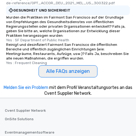
offering engaging tidb
de-reference/OPT_ACCOR_DEU_2021_MEL_US_300322.pdf
fascinating stories. S
GESUNDHEIT UND SICHERHEIT
interactive experience
Wurden die Praktiken im Fairmont San Francisco auf der Grundlage
along the way exclusive
von Empfehlungen des Gesundheitsdienstes von öffentlichen
Regierungsstellen oder privaten Organisationen entwickelt? Falls ja,
ensuring there is neve
geben Sie bitte an, welche Organisationen zur Entwicklung dieser
Different Types of Cuis
Praktiken herangezogen wurden:
experiences offer the a
Yes : SF Department of Public Health
Reinigt und desinfiziert Fairmont San Francisco die öffentlichen
several renowned rest
Bereiche und öffentlich zugänglichen Einrichtungen (wie:
convenient outing, inc
Meetingräume, Restaurants, Aufzüge, usw.)? Falls Ja, beschreiben Sie
alle neuen Maßnahmen, die ergriffen wurden.
and your guests might
Yes : Frequent Cleaning
discovered otherwise 
Alle FAQs anzeigen
at a typical corporate 
a way to try some of t
in the city and dive in
Melden Sie ein Problem
mit dem Profil Veranstaltungsortes an das
cuisines and dishes. Al
Cvent Supplier Network.
selected dishes are cu
high standards to ensu
delight any palate. Tours Available
Cvent Supplier Network
from Day to Night With
OnSite Solutions
group experience, bookin
key. Whether you desir
Eventmanagementsoftware
business hours or earl