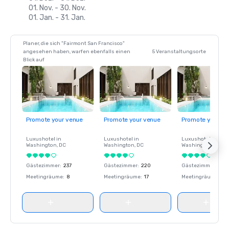
01. Nov. - 30. Nov.
01. Jan. - 31. Jan.
Planer, die sich "Fairmont San Francisco"
angesehen haben, warfen ebenfalls einen
5 Veranstaltungsorte
Blick auf
Promote your venue
Promote your venue
Promote your ve
Luxushotel in
Luxushotel in
Luxushotel in
Washington
, DC
Washington
, DC
Washington
, DC
Gästezimmer
:
237
Gästezimmer
:
220
Gästezimmer
:
237
Meetingräume
:
8
Meetingräume
:
17
Meetingräume
:
8