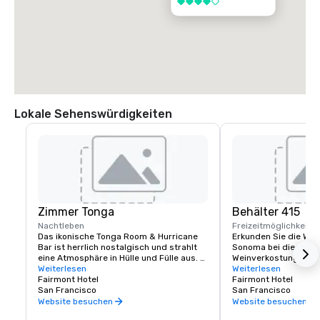
4 von 5
Lokale Sehenswürdigkeiten
Zimmer Tonga
Behälter 415
Nachtleben
Freizeitmöglichkeite
Das ikonische Tonga Room & Hurricane 
Erkunden Sie die Wei
Bar ist herrlich nostalgisch und strahlt 
Sonoma bei dieser lux
eine Atmosphäre in Hülle und Fülle aus. 
Weinverkostung im Fa
Kein Wunder, war es doch ein Hollywood-
Weiterlesen
Erfahrene Sommeliers
Weiterlesen
Szenenbildner, der den thematischen 
Fairmont Hotel
Geschmack kennen, ve
Fairmont Hotel
Look & Feel kreierte. Die Gäste 
San Francisco
Reise verlaufen soll, 
San Francisco
versammeln sich rund um eine große 
maßgeschneidertes Er
Website besuchen
Website besuchen
zentrale „Lagune“, einst der Innenpool 
einzigartig ist.