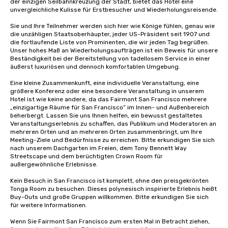
der einzigen Seilbahnkreuzung der Stadt, bietet das Hotel eine 
unvergleichliche Kulisse für Erstbesucher und Wiederholungsreisende. 

Sie und Ihre Teilnehmer werden sich hier wie Könige fühlen, genau wie 
die unzähligen Staatsoberhäupter, jeder US-Präsident seit 1907 und 
die fortlaufende Liste von Prominenten, die wir jeden Tag begrüßen. 
Unser hohes Maß an Wiederholungsaufträgen ist ein Beweis für unsere 
Beständigkeit bei der Bereitstellung von tadellosem Service in einer 
äußerst luxuriösen und dennoch komfortablen Umgebung. 

Eine kleine Zusammenkunft, eine individuelle Veranstaltung, eine 
größere Konferenz oder eine besondere Veranstaltung in unserem 
Hotel ist wie keine andere, da das Fairmont San Francisco mehrere 
„einzigartige Räume für San Francisco“ im Innen- und Außenbereich 
beherbergt. Lassen Sie uns Ihnen helfen, ein bewusst gestaltetes 
Veranstaltungserlebnis zu schaffen, das Publikum und Moderatoren an 
mehreren Orten und an mehreren Orten zusammenbringt, um Ihre 
Meeting-Ziele und Bedürfnisse zu erreichen. Bitte erkundigen Sie sich 
nach unserem Dachgarten im Freien, dem Tony Bennett Way 
Streetscape und dem berüchtigten Crown Room für 
außergewöhnliche Erlebnisse.

Kein Besuch in San Francisco ist komplett, ohne den preisgekrönten 
Tonga Room zu besuchen. Dieses polynesisch inspirierte Erlebnis heißt 
Buy-Outs und große Gruppen willkommen. Bitte erkundigen Sie sich 
für weitere Informationen.

Wenn Sie Fairmont San Francisco zum ersten Mal in Betracht ziehen, 