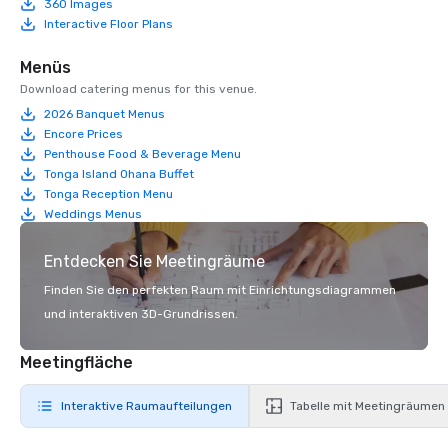
360 Images
Interactive Floor Plans
Menüs
Download catering menus for this venue.
2026 Banquet Menus
Encore Prices
Penthouse Food & Beverage Menu
Tonga Island Ohana Buffet
Tonga Reception Menu
Weddings Menus
Entdecken Sie Meetingräume
Finden Sie den perfekten Raum mit Einrichtungsdiagrammen
und interaktiven 3D-Grundrissen.
Meetingfläche
Interaktive Raumaufteilungen
Tabelle mit Meetingräumen