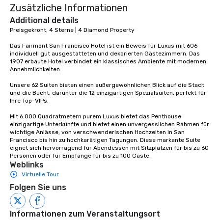
Zusätzliche Informationen
group is assured a top
experience with three 
Additional details
signature dishes at ea
Preisgekrönt, 4 Sterne | 4 Diamond Property

Our affordable tours a
Das Fairmont San Francisco Hotel ist ein Beweis für Luxus mit 606 
person with tax and gr
individuell gut ausgestatteten und dekorierten Gästezimmern. Das 
included. The only thi
1907 erbaute Hotel verbindet ein klassisches Ambiente mit modernen 
are drinks. However, 
Annehmlichkeiten. 

package upgrade is ava
Unsere 62 Suiten bieten einen außergewöhnlichen Blick auf die Stadt 
provides guests a sign
und die Bucht, darunter die 12 einzigartigen Spezialsuiten, perfekt für 
at various stops. Build Your Network
Ihre Top-VIPs. 

Our exclusive experien
Mit 6.000 Quadratmetern purem Luxus bietet das Penthouse 
ultimate networking op
einzigartige Unterkünfte und bietet einen unvergesslichen Rahmen für 
a typical sit-down dinn
wichtige Anlässe, von verschwenderischen Hochzeiten in San 
Francisco bis hin zu hochkarätigen Tagungen. Diese markante Suite 
to engage the person t
eignet sich hervorragend für Abendessen mit Sitzplätzen für bis zu 60 
right of you. Because 
Personen oder für Empfänge für bis zu 100 Gäste.
place at multiple resta
Weblinks
walking in between, th
Virtuelle Tour
countless opportunitie
Folgen Sie uns
with different people 
down at each venue a
traverse along the way
Informationen zum Veranstaltungsort