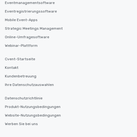
Eventmanagementsoftware
business hours or earl
Eventregistrierungssoftware
after work, we can coo
you to provide options 
Mobile Event-Apps
needs. Go for as Long or as Short as
Strategic Meetings Management
You Like Along with fle
Online-Umfragesoftware
scheduling, Lip Smack
Tours also provides a 
Webinar-Plattform
durations. Our shortes
2.5 hours; our longest 
Cvent-Startseite
hours, with optional 
Kontakt
incentives.
Kundenbetreuung
Ihre Datenschutzauswahlen
Datenschutzrichtlinie
Produkt-Nutzungsbedingungen
Website-Nutzungsbedingungen
Werben Sie bei uns