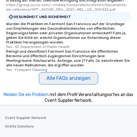
in Bezug auf Vielfalt, Gleichberechtigung und Integration angeben?
who leads the group on
https://group.accor.com/-/media/Corporate/Investors/Documents-
offering engaging tidb
de-reference/OPT_ACCOR_DEU_2021_MEL_US_300322.pdf
fascinating stories. S
GESUNDHEIT UND SICHERHEIT
interactive experience
Wurden die Praktiken im Fairmont San Francisco auf der Grundlage
along the way exclusive
von Empfehlungen des Gesundheitsdienstes von öffentlichen
Regierungsstellen oder privaten Organisationen entwickelt? Falls ja,
ensuring there is neve
geben Sie bitte an, welche Organisationen zur Entwicklung dieser
Different Types of Cuis
Praktiken herangezogen wurden:
experiences offer the a
Yes : SF Department of Public Health
Reinigt und desinfiziert Fairmont San Francisco die öffentlichen
several renowned rest
Bereiche und öffentlich zugänglichen Einrichtungen (wie:
convenient outing, inc
Meetingräume, Restaurants, Aufzüge, usw.)? Falls Ja, beschreiben Sie
alle neuen Maßnahmen, die ergriffen wurden.
and your guests might
Yes : Frequent Cleaning
discovered otherwise 
Alle FAQs anzeigen
at a typical corporate 
a way to try some of t
in the city and dive in
Melden Sie ein Problem
mit dem Profil Veranstaltungsortes an das
cuisines and dishes. Al
Cvent Supplier Network.
selected dishes are cu
high standards to ensu
delight any palate. Tours Available
Cvent Supplier Network
from Day to Night With
OnSite Solutions
group experience, bookin
key. Whether you desir