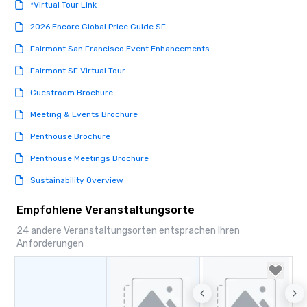
experiences not only 
*Virtual Tour Link
ways to network, but a
2026 Encore Global Price Guide SF
way to do so. Large Groups Welcome
Lip Smacking Foodie To
Fairmont San Francisco Event Enhancements
groups, small or large.
Fairmont SF Virtual Tour
experiences can acc
groups from as few as
Guestroom Brochure
as 500 guests, making
Meeting & Events Brochure
choice for any corpora
Stress-Free Booking 
Penthouse Brochure
a tour is stress-free a
Penthouse Meetings Brochure
enjoy the company of 
more easily. You’ll tak
Sustainability Overview
knowing that everythin
of from the moment the
Empfohlene Veranstaltungsorte
booked to the minute i
24 andere Veranstaltungsorten entsprachen Ihren
Since the menu is alre
Anforderungen
have nothing to worry 
remember to submit ah
date any dietary restr
allergies for anyone in
Feel Like a VIP at Each