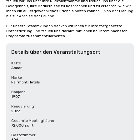
freuen wir uns über Ihre Rücksichtnahme und freuen uns über die 
Gelegenheit, Ihre Bedürfnisse zu besprechen und zu erfahren, wie wir 
Ihnen ein außergewöhnliches Erlebnis bieten können — von der Planung 
bis zur Abreise der Gruppe. 

Für unsere Stammkunden danken wir Ihnen für Ihre fortgesetzte 
Unterstützung und freuen uns darauf, mit Ihnen bei Ihrem nächsten 
Programm zusammenzuarbeiten.
Details über den Veranstaltungsort
Kette
Accor
Marke
Fairmont Hotels
Baujahr
1907
Renovierung
2023
Gesamte Meetingfläche
72.000 sq ft
Gästezimmer
606