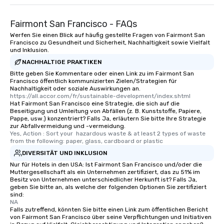
Smacking Foodie Tours
to gather and dine tha
Fairmont San Francisco - FAQs
experienced, and all ar
Werfen Sie einen Blick auf häufig gestellte Fragen von Fairmont San
remember. Our one-of-
Francisco zu Gesundheit und Sicherheit, Nachhaltigkeit sowie Vielfalt
are special, from the fi
und Inklusion.
last. It’s an experienc
NACHHALTIGE PRAKTIKEN
will reminisce about lo
Bitte geben Sie Kommentare oder einen Link zu im Fairmont San
leave. Location, Location, Location
Francisco öffentlich kommunizierten Zielen/Strategien für
Nachhaltigkeit oder soziale Auswirkungen an.
One of the best reason
https://all.accor.com/fr/sustainable-development/index.shtml
convenient and efficie
Hat Fairmont San Francisco eine Strategie, die sich auf die
Beseitigung und Umleitung von Abfällen (z. B. Kunststoffe, Papiere,
experience is designed
Pappe, usw.) konzentriert? Falls Ja, erläutern Sie bitte Ihre Strategie
restaurants are within
zur Abfallvermeidung und -vermeidung.
walking distance of ea
Yes, Action : Sort your  hazardous waste & at least 2 types of waste 
from the following: paper, glass, cardboard or plastic
short stroll allows you
DIVERSITÄT UND INKLUSION
members a chance to 
networking opportunit
Nur für Hotels in den USA: Ist Fairmont San Francisco und/oder die
Muttergesellschaft als ein Unternehmen zertifiziert, das zu 51% im
heading to the next pl
Besitz von Unternehmen unterschiedlicher Herkunft ist? Falls Ja,
itinerary. You Get a Dinner and a Show
geben Sie bitte an, als welche der folgenden Optionen Sie zertifiziert
sind:
Our tours offer an exqu
NA
entertainment. All tour
Falls zutreffend, könnten Sie bitte einen Link zum öffentlichen Bericht
knowledgeable, profes
von Fairmont San Francisco über seine Verpflichtungen und Initiativen