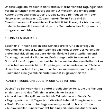
Unsere Lage am Wasser in der Berkeley Marina verleiht Tagungen und 
Veranstaltungen eine unvergessliche Dimension. Die umliegende 
Küstenatmosphäre bietet eine ideale Kulisse für Pausen im Freien, 
Netzwerkempfänge und Zusammenkünfte im Retreat-Stil. 
Eventoptionen im Freien bieten Flexibilität für Planer, die frische Luft, 
malerische Ausblicke und einzigartige Momente in ihre Programme 
integrieren möchten.

KULINARIK & CATERING

Essen und Trinken spielen eine Schlüsselrolle für den Erfolg von 
Meetings, und unser Küchenteam ist ein herausragender Vorteil. Wir 
bieten individuell anpassbare Menüs, flexible Bankettoptionen und 
Catering, das auf die Vorlieben, Ernährungsbedürfnisse und das 
Budget Ihrer Gruppe zugeschnitten ist — von belebenden Frühstücken 
und Arbeitsessen bis hin zu Empfängen und Abendessen auf Tellern. 
Unser Team arbeitet eng mit den Planern zusammen, um bei allen 
Funktionen eine gleichbleibende Qualität zu gewährleisten.

PLANERFREUNDLICHE LOGISTIK UND AUSSTATTUNG

DoubleTree Berkeley Marina bietet praktische Vorteile, die die Planung 
erleichtern und das Teilnehmererlebnis verbessern:

• Ausreichend Parkplätze vor Ort für Teilnehmer und Verkäufer

• Tagungsräume mit Tageslicht, die die Gäste mit Energie versorgen

• Große Pausenräume für Tagesordnungen mit mehreren Titeln

• Audiovisueller Support vor Ort für eine reibungslose Ausführung
