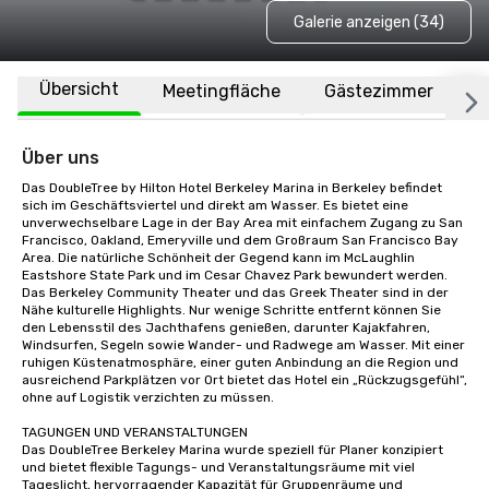
Galerie anzeigen (34)
Übersicht
Meetingfläche
Gästezimmer
O
Über uns
Das DoubleTree by Hilton Hotel Berkeley Marina in Berkeley befindet 
sich im Geschäftsviertel und direkt am Wasser. Es bietet eine 
unverwechselbare Lage in der Bay Area mit einfachem Zugang zu San 
Francisco, Oakland, Emeryville und dem Großraum San Francisco Bay 
Area. Die natürliche Schönheit der Gegend kann im McLaughlin 
Eastshore State Park und im Cesar Chavez Park bewundert werden. 
Das Berkeley Community Theater und das Greek Theater sind in der 
Nähe kulturelle Highlights. Nur wenige Schritte entfernt können Sie 
den Lebensstil des Jachthafens genießen, darunter Kajakfahren, 
Windsurfen, Segeln sowie Wander- und Radwege am Wasser. Mit einer 
ruhigen Küstenatmosphäre, einer guten Anbindung an die Region und 
ausreichend Parkplätzen vor Ort bietet das Hotel ein „Rückzugsgefühl“, 
ohne auf Logistik verzichten zu müssen.

TAGUNGEN UND VERANSTALTUNGEN

Das DoubleTree Berkeley Marina wurde speziell für Planer konzipiert 
und bietet flexible Tagungs- und Veranstaltungsräume mit viel 
Tageslicht, hervorragender Kapazität für Gruppenräume und 