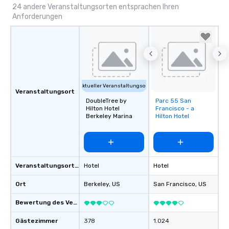
24 andere Veranstaltungsorten entsprachen Ihren
Anforderungen
Aktueller Veranstaltungsort
Veranstaltungsort
DoubleTree by
Parc 55 San
Removed from
Hilton Hotel
Francisco - a
favorites
Berkeley Marina
Hilton Hotel
Veranstaltungsortstyp
Hotel
Hotel
Ort
Berkeley
, US
San Francisco
, US
Bewertung des Veranstaltungsortes
Gästezimmer
378
1.024