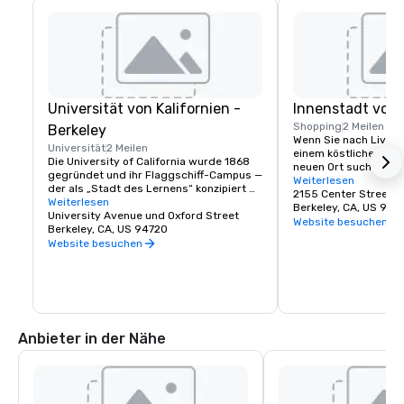
Universität von Kalifornien -
Innenstadt von 
Shopping
2 Meilen
Berkeley
Wenn Sie nach Live-Th
Universität
2 Meilen
einem köstlichen Ess
Die University of California wurde 1868 
neuen Ort suchen, an
gegründet und ihr Flaggschiff-Campus — 
beobachten können, s
Weiterlesen
der als „Stadt des Lernens“ konzipiert 
Innenstadt von Berkel
2155 Center Street
war — wurde in Berkeley an der San 
Weiterlesen
eine Stadt mit vielfäl
Berkeley, CA, US 947
Francisco Bay gegründet. Heute ist die 
University Avenue und Oxford Street
großartigen Entdeck
Website besuchen
UC Berkeley die weltweit führende 
Berkeley, CA, US 94720
kommen wegen der Kul
öffentliche Universität und eine Quelle für 
Website besuchen
wegen des Essens und
Innovationen. Sie erstreckt sich über 
Fantasie, ihren Ges
einen 1.232 Hektar großen Campus mit 
Erinnerungen nach H
einem 178 Hektar großen, waldreichen 
zentralen Kern. Die Heimat der Cal Bears!
Anbieter in der Nähe