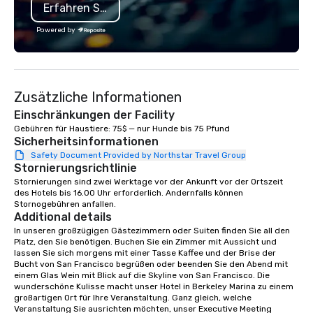
Erfahren Sie mehr
cooking experience, we create
substantive, and uniqu
memorable events that encourage
the Valley. Ideal for g
Powered by
connection, boost engagement, and
Fully customizable by 
leave participants with new skills
seniority, and objectiv
they'll actually use. Perfect for: Team
building, corporate wellness
Zusätzliche Informationen
programs, birthday parties,
anniversary celebrations, rehearsal
Einschränkungen der Facility
dinners, holiday events, client
Gebühren für Haustiere: 75$ — nur Hunde bis 75 Pfund
Sicherheitsinformationen
entertainment, and virtual team
connections. We handle everything
Safety Document Provided by Northstar Travel Group
Stornierungsrichtlinie
from ingredient sourcing to
Stornierungen sind zwei Werktage vor der Ankunft vor der Ortszeit 
instruction, making your event
des Hotels bis 16.00 Uhr erforderlich. Andernfalls können 
planning seamless.
Stornogebühren anfallen.
Additional details
In unseren großzügigen Gästezimmern oder Suiten finden Sie all den 
Platz, den Sie benötigen. Buchen Sie ein Zimmer mit Aussicht und 
lassen Sie sich morgens mit einer Tasse Kaffee und der Brise der 
Bucht von San Francisco begrüßen oder beenden Sie den Abend mit 
einem Glas Wein mit Blick auf die Skyline von San Francisco. Die 
wunderschöne Kulisse macht unser Hotel in Berkeley Marina zu einem 
großartigen Ort für Ihre Veranstaltung. Ganz gleich, welche 
Veranstaltung Sie ausrichten möchten, unser Executive Meeting 