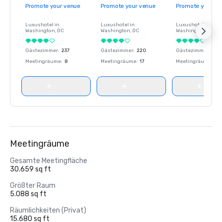
Promote your venue
Promote your venue
Promote your ve
Luxushotel in
Luxushotel in
Luxushotel in
Washington
, DC
Washington
, DC
Washington
, DC
Gästezimmer
:
237
Gästezimmer
:
220
Gästezimmer
:
237
Meetingräume
:
8
Meetingräume
:
17
Meetingräume
:
8
Meetingräume
Gesamte Meetingfläche
30.659 sq ft
Größter Raum
5.088 sq ft
Räumlichkeiten (Privat)
15.680 sq ft