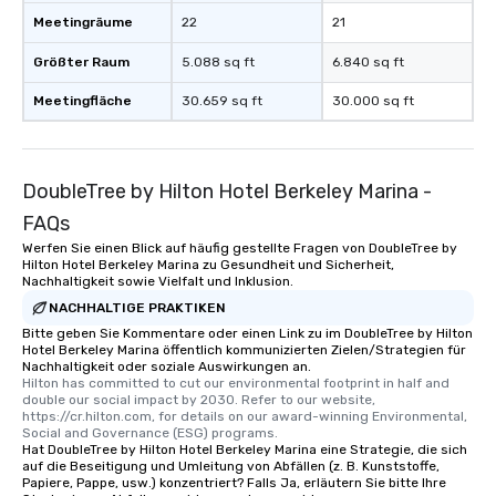
Meetingräume
22
21
Größter Raum
5.088 sq ft
6.840 sq ft
Meetingfläche
30.659 sq ft
30.000 sq ft
DoubleTree by Hilton Hotel Berkeley Marina -
FAQs
Werfen Sie einen Blick auf häufig gestellte Fragen von DoubleTree by
Hilton Hotel Berkeley Marina zu Gesundheit und Sicherheit,
Nachhaltigkeit sowie Vielfalt und Inklusion.
NACHHALTIGE PRAKTIKEN
Bitte geben Sie Kommentare oder einen Link zu im DoubleTree by Hilton
Hotel Berkeley Marina öffentlich kommunizierten Zielen/Strategien für
Nachhaltigkeit oder soziale Auswirkungen an.
Hilton has committed to cut our environmental footprint in half and 
double our social impact by 2030. Refer to our website, 
https://cr.hilton.com, for details on our award-winning Environmental, 
Social and Governance (ESG) programs.
Hat DoubleTree by Hilton Hotel Berkeley Marina eine Strategie, die sich
auf die Beseitigung und Umleitung von Abfällen (z. B. Kunststoffe,
Papiere, Pappe, usw.) konzentriert? Falls Ja, erläutern Sie bitte Ihre