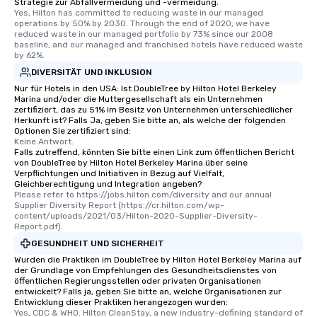
Strategie zur Abfallvermeidung und -vermeidung.
Yes, Hilton has committed to reducing waste in our managed 
operations by 50% by 2030. Through the end of 2020, we have 
reduced waste in our managed portfolio by 73% since our 2008 
baseline, and our managed and franchised hotels have reduced waste 
by 62%.
DIVERSITÄT UND INKLUSION
Nur für Hotels in den USA: Ist DoubleTree by Hilton Hotel Berkeley
Marina und/oder die Muttergesellschaft als ein Unternehmen
zertifiziert, das zu 51% im Besitz von Unternehmen unterschiedlicher
Herkunft ist? Falls Ja, geben Sie bitte an, als welche der folgenden
Optionen Sie zertifiziert sind:
Keine Antwort.
Falls zutreffend, könnten Sie bitte einen Link zum öffentlichen Bericht
von DoubleTree by Hilton Hotel Berkeley Marina über seine
Verpflichtungen und Initiativen in Bezug auf Vielfalt,
Gleichberechtigung und Integration angeben?
Please refer to https://jobs.hilton.com/diversity and our annual 
Supplier Diversity Report (https://cr.hilton.com/wp-
content/uploads/2021/03/Hilton-2020-Supplier-Diversity-
Report.pdf).
GESUNDHEIT UND SICHERHEIT
Wurden die Praktiken im DoubleTree by Hilton Hotel Berkeley Marina auf
der Grundlage von Empfehlungen des Gesundheitsdienstes von
öffentlichen Regierungsstellen oder privaten Organisationen
entwickelt? Falls ja, geben Sie bitte an, welche Organisationen zur
Entwicklung dieser Praktiken herangezogen wurden:
Yes, CDC & WHO. Hilton CleanStay, a new industry-defining standard of 