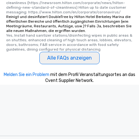
cleanliness (https://newsroom.hilton.com/corporate/news/hilton-
defining-new-standard-of-cleanliness) Hilton up to date customer 
messaging: https://www.hilton.com/en/corporate/coronavirus/
Reinigt und desinfiziert DoubleTree by Hilton Hotel Berkeley Marina die
öffentlichen Bereiche und öffentlich zugänglichen Einrichtungen (wie:
Meetingräume, Restaurants, Aufzüge, usw.)? Falls Ja, beschreiben Sie
alle neuen Maßnahmen, die ergriffen wurden.
Yes, Install hand sanitizer stations/disinfecting wipes in public areas & 
on shuttles; enhanced cleaning of high touch areas, lobbies, elevators, 
doors, bathrooms; F&B service in accordance with food safety 
guidelines, dining configured for physical distancing
Alle FAQs anzeigen
Melden Sie ein Problem
mit dem Profil Veranstaltungsortes an das
Cvent Supplier Network.