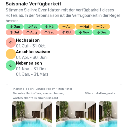
Saisonale Verfügbarkeit
Stimmen Sie Ihre Eventdaten mit der Verfügbarkeit dieses
Hotels ab. In der Nebensaison ist die Verfügbarkeit in der Regel
besser.
Jan
Feb
Mär
Apr
Mai
Jun
Jul
Aug
Sep
Okt
Nov
Dez
Hochsaison
01. Juli - 31. Okt.
Anschlusssaison
01. Apr. - 30. Juni
Nebensaison
01. Nov. - 31. Dez.
01. Jan. - 31. März
Planer, die sich "DoubleTree by Hilton Hotel
Berkeley Marina" angesehen haben,
5 Veranstaltungsorte
warfen ebenfalls einen Blick auf