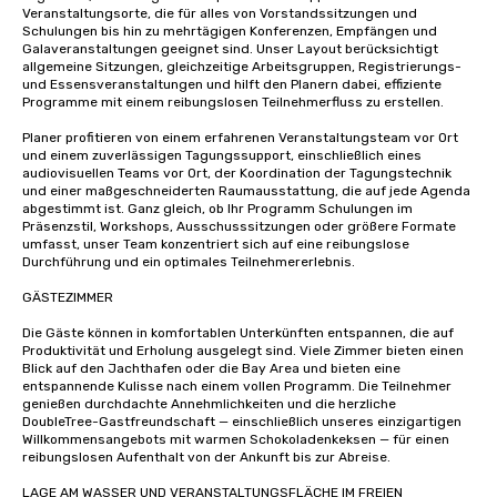
Veranstaltungsorte, die für alles von Vorstandssitzungen und 
Schulungen bis hin zu mehrtägigen Konferenzen, Empfängen und 
Galaveranstaltungen geeignet sind. Unser Layout berücksichtigt 
allgemeine Sitzungen, gleichzeitige Arbeitsgruppen, Registrierungs- 
und Essensveranstaltungen und hilft den Planern dabei, effiziente 
Programme mit einem reibungslosen Teilnehmerfluss zu erstellen.

Planer profitieren von einem erfahrenen Veranstaltungsteam vor Ort 
und einem zuverlässigen Tagungssupport, einschließlich eines 
audiovisuellen Teams vor Ort, der Koordination der Tagungstechnik 
und einer maßgeschneiderten Raumausstattung, die auf jede Agenda 
abgestimmt ist. Ganz gleich, ob Ihr Programm Schulungen im 
Präsenzstil, Workshops, Ausschusssitzungen oder größere Formate 
umfasst, unser Team konzentriert sich auf eine reibungslose 
Durchführung und ein optimales Teilnehmererlebnis.

GÄSTEZIMMER 

Die Gäste können in komfortablen Unterkünften entspannen, die auf 
Produktivität und Erholung ausgelegt sind. Viele Zimmer bieten einen 
Blick auf den Jachthafen oder die Bay Area und bieten eine 
entspannende Kulisse nach einem vollen Programm. Die Teilnehmer 
genießen durchdachte Annehmlichkeiten und die herzliche 
DoubleTree-Gastfreundschaft — einschließlich unseres einzigartigen 
Willkommensangebots mit warmen Schokoladenkeksen — für einen 
reibungslosen Aufenthalt von der Ankunft bis zur Abreise.

LAGE AM WASSER UND VERANSTALTUNGSFLÄCHE IM FREIEN
