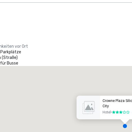
hkeiten vor Ort
 Parkplätze
 (Straße)
 für Busse
Promote your venue
uxushotel
Crowne Plaza Silic
City
Hotel
•
3 von 5