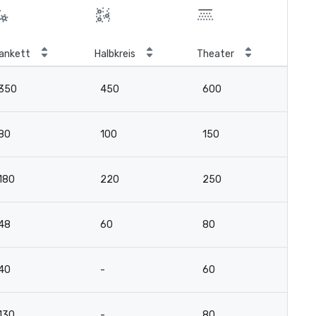
ankett
Halbkreis
Theater
Kla
350
450
600
2
80
100
150
8
180
220
250
13
48
60
80
4
40
-
60
15
130
-
80
6