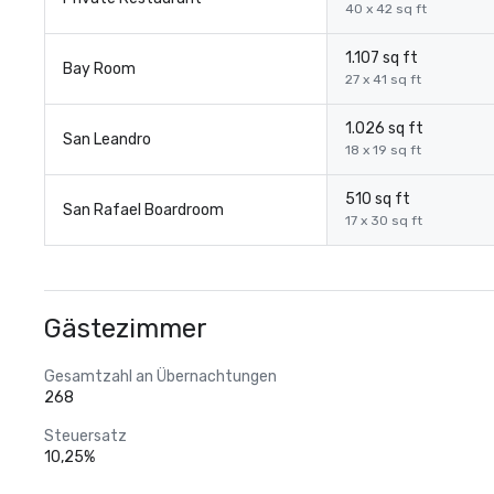
40 x 42 sq ft
1.107 sq ft
Bay Room
27 x 41 sq ft
1.026 sq ft
San Leandro
18 x 19 sq ft
510 sq ft
San Rafael Boardroom
17 x 30 sq ft
Gästezimmer
Gesamtzahl an Übernachtungen
268
Steuersatz
10,25%