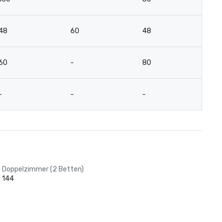
48
60
48
4
60
-
80
4
-
-
-
-
Doppelzimmer (2 Betten)
144