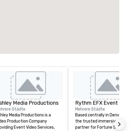
shley Media Productions
hrere Städte
Mehrere Städte
hley Media Productions is a
Based centrally in Denver, CO,
deo Production Company
the trusted immersive produ
oviding Event Video Services,
partner for Fortune 500