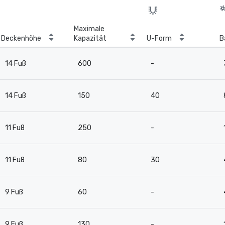
Maximale
Deckenhöhe
Kapazität
U-Form
B
14 Fuß
600
-
14 Fuß
150
40
11 Fuß
250
-
11 Fuß
80
30
9 Fuß
60
-
9 Fuß
130
-