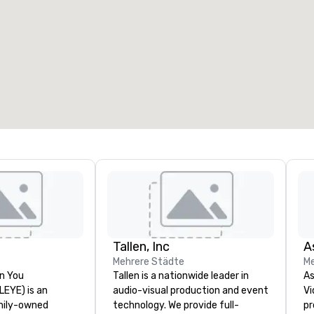
eetingräume
:
Gästezimmer
:
7
220
esamte Meetingfläche
:
Größter Raum
:
2.000 sq ft
4.100 sq ft
Veranstaltungsort auswählen
Tallen, Inc
A
Mehrere Städte
Me
n You
Tallen is a nationwide leader in
As
(LEYE) is an
audio-visual production and event
Vi
mily-owned
technology. We provide full-
pr