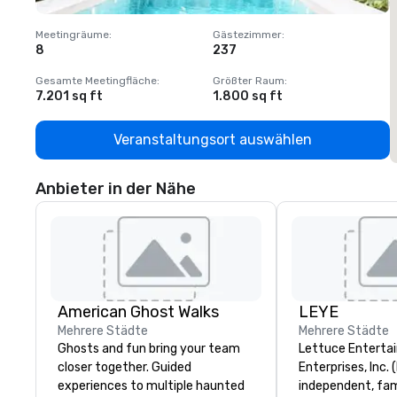
Meetingräume
:
Gästezimmer
:
M
8
237
1
Gesamte Meetingfläche
:
Größter Raum
:
G
7.201 sq ft
1.800 sq ft
1
Veranstaltungsort auswählen
Anbieter in der Nähe
American Ghost Walks
LEYE
Mehrere Städte
Mehrere Städte
Ghosts and fun bring your team
Lettuce Entertai
closer together. Guided
Enterprises, Inc. 
experiences to multiple haunted
independent, fa