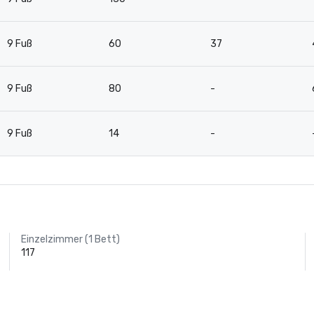
9 Fuß
60
37
9 Fuß
80
-
9 Fuß
14
-
Einzelzimmer (1 Bett)
117