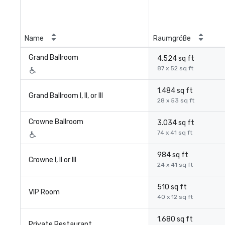
Name
Raumgröße
Grand Ballroom
4.524 sq ft
87 x 52 sq ft
1.484 sq ft
Grand Ballroom I, II, or III
28 x 53 sq ft
Crowne Ballroom
3.034 sq ft
74 x 41 sq ft
984 sq ft
Crowne I, II or III
24 x 41 sq ft
510 sq ft
VIP Room
40 x 12 sq ft
1.680 sq ft
Private Restaurant