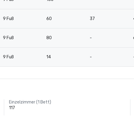
9 Fuß
60
37
9 Fuß
80
-
9 Fuß
14
-
Einzelzimmer (1 Bett)
117