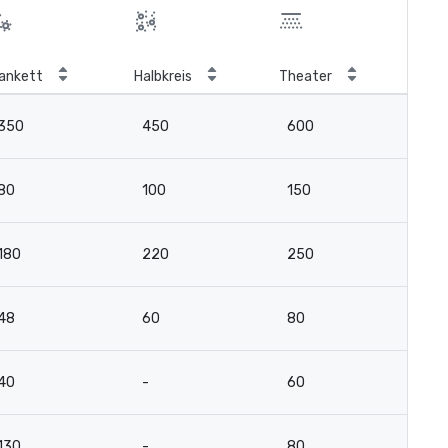
ankett
Halbkreis
Theater
Kla
350
450
600
2
80
100
150
8
180
220
250
13
48
60
80
4
40
-
60
15
130
-
80
6