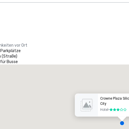
hkeiten vor Ort
 Parkplätze
 (Straße)
 für Busse
Promote your venue
uxushotel
Crowne Plaza Silic
City
Hotel
•
3 von 5