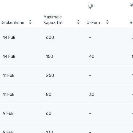
Maximale
Deckenhöhe
Kapazität
U-Form
B
14 Fuß
600
-
14 Fuß
150
40
11 Fuß
250
-
11 Fuß
80
30
9 Fuß
60
-
9 Fuß
130
-