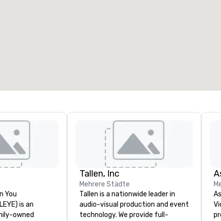
eetingräume
:
Gästezimmer
:
7
220
esamte Meetingfläche
:
Größter Raum
:
2.000 sq ft
4.100 sq ft
Veranstaltungsort auswählen
Tallen, Inc
A
Mehrere Städte
Me
n You
Tallen is a nationwide leader in
As
(LEYE) is an
audio-visual production and event
Vi
mily-owned
technology. We provide full-
pr