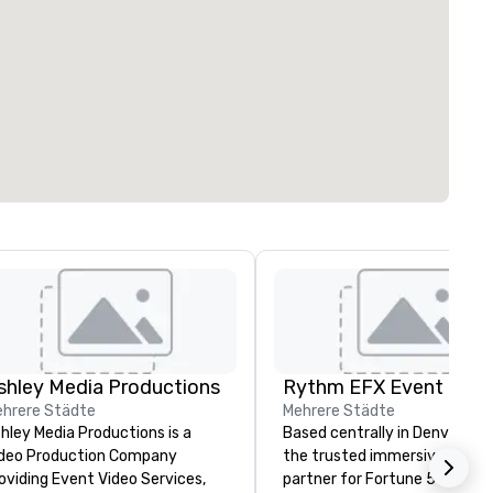
shley Media Productions
hrere Städte
Mehrere Städte
hley Media Productions is a
Based centrally in Denver, CO,
deo Production Company
the trusted immersive produ
oviding Event Video Services,
partner for Fortune 500