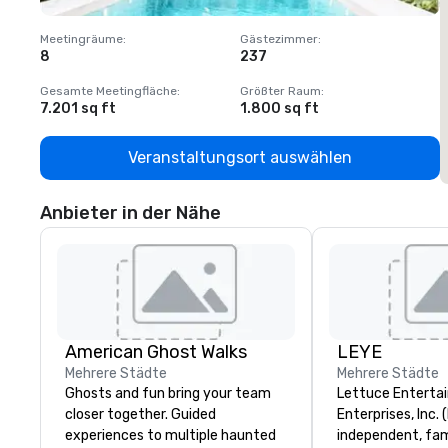
Meetingräume
:
Gästezimmer
:
M
8
237
1
Gesamte Meetingfläche
:
Größter Raum
:
G
7.201 sq ft
1.800 sq ft
1
Veranstaltungsort auswählen
Anbieter in der Nähe
American Ghost Walks
LEYE
Mehrere Städte
Mehrere Städte
Ghosts and fun bring your team
Lettuce Entertai
closer together. Guided
Enterprises, Inc. 
experiences to multiple haunted
independent, fa