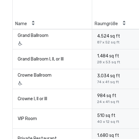
Name
Raumgröße
Grand Ballroom
4.524 sq ft
87 x 52 sq ft
1.484 sq ft
Grand Ballroom I, II, or III
28 x 53 sq ft
Crowne Ballroom
3.034 sq ft
74 x 41 sq ft
984 sq ft
Crowne I, II or III
24 x 41 sq ft
510 sq ft
VIP Room
40 x 12 sq ft
1.680 sq ft
Private Restaurant