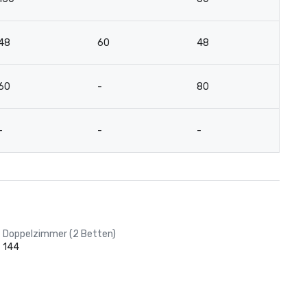
48
60
48
4
60
-
80
4
-
-
-
-
Doppelzimmer (2 Betten)
144