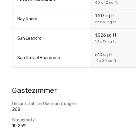
40 x 42 sq ft
1.107 sq ft
Bay Room
27 x 41 sq ft
1.026 sq ft
San Leandro
18 x 19 sq ft
510 sq ft
San Rafael Boardroom
17 x 30 sq ft
Gästezimmer
Gesamtzahl an Übernachtungen
268
Steuersatz
10,25%