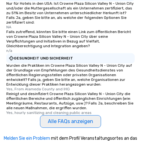
Nur für Hotels in den USA: Ist Crowne Plaza Silicon Valley N - Union City
und/oder die Muttergesellschaft als ein Unternehmen zertifiziert, das
zu 51% im Besitz von Unternehmen unterschiedlicher Herkunft ist?
Falls Ja, geben Sie bitte an, als welche der folgenden Optionen Sie
zertifiziert sind:
NA
Falls zutreffend, könnten Sie bitte einen Link zum öffentlichen Bericht
von Crowne Plaza Silicon Valley N - Union City über seine
Verpflichtungen und Initiativen in Bezug auf Vielfalt,
Gleichberechtigung und Integration angeben?
n/a
GESUNDHEIT UND SICHERHEIT
Wurden die Praktiken im Crowne Plaza Silicon Valley N - Union City auf
der Grundlage von Empfehlungen des Gesundheitsdienstes von
öffentlichen Regierungsstellen oder privaten Organisationen
entwickelt? Falls ja, geben Sie bitte an, welche Organisationen zur
Entwicklung dieser Praktiken herangezogen wurden:
Yes, From Alameda County and IHG
Reinigt und desinfiziert Crowne Plaza Silicon Valley N - Union City die
öffentlichen Bereiche und öffentlich zugänglichen Einrichtungen (wie:
Meetingräume, Restaurants, Aufzüge, usw.)? Falls Ja, beschreiben Sie
alle neuen Maßnahmen, die ergriffen wurden.
Yes, hourly sanitizing and cleaning public areas
Alle FAQs anzeigen
Melden Sie ein Problem
mit dem Profil Veranstaltungsortes an das