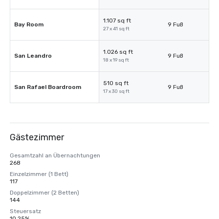
1.107 sq ft
Bay Room
9 Fuß
27 x 41 sq ft
1.026 sq ft
San Leandro
9 Fuß
18 x 19 sq ft
510 sq ft
San Rafael Boardroom
9 Fuß
17 x 30 sq ft
Gästezimmer
Gesamtzahl an Übernachtungen
268
Einzelzimmer (1 Bett)
117
Doppelzimmer (2 Betten)
144
Steuersatz
10,25%