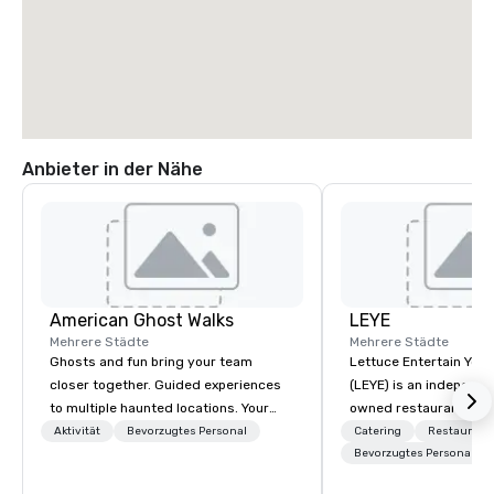
Anbieter in der Nähe
American Ghost Walks
LEYE
Mehrere Städte
Mehrere Städte
Ghosts and fun bring your team
Lettuce Entertain You E
closer together. Guided experiences
(LEYE) is an independe
to multiple haunted locations. Your
owned restaurant grou
group will be treated to a ghostly
Chicago that owns, m
Aktivität
Bevorzugtes Personal
Catering
Restaurant
experience during a 90-120 minute
licenses more than 13
Bevorzugtes Personal
walking tour, 3-hour bus excursion, or
establishments in Illin