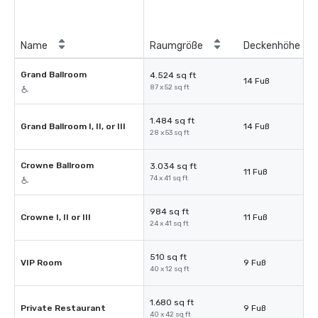
Name
Raumgröße
Deckenhöhe
Grand Ballroom
4.524 sq ft
14 Fuß
87 x 52 sq ft
1.484 sq ft
Grand Ballroom I, II, or III
14 Fuß
28 x 53 sq ft
Crowne Ballroom
3.034 sq ft
11 Fuß
74 x 41 sq ft
984 sq ft
Crowne I, II or III
11 Fuß
24 x 41 sq ft
510 sq ft
VIP Room
9 Fuß
40 x 12 sq ft
1.680 sq ft
Private Restaurant
9 Fuß
40 x 42 sq ft