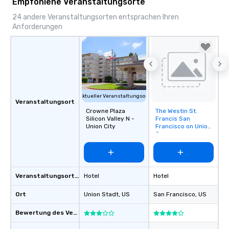
Empfohlene Veranstaltungsorte
24 andere Veranstaltungsorten entsprachen Ihren
Anforderungen
Aktueller Veranstaltungsort
Veranstaltungsort
Crowne Plaza
The Westin St.
Removed from
Silicon Valley N -
Francis San
favorites
Union City
Francisco on Union
Square
Veranstaltungsortstyp
Hotel
Hotel
Ort
Union Stadt
, US
San Francisco
, US
Bewertung des Veranstaltungsortes