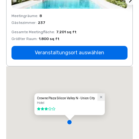
Meetingräume
:
8
Meeti
Gästezimmer
:
237
Gäste
Gesamte Meetingfläche
:
7.201 sq ft
Gesam
Größter Raum
:
1.800 sq ft
Größt
Veranstaltungsort auswählen
Crowne Plaza Silicon Valley N - Union City
Hotel
3 von 5