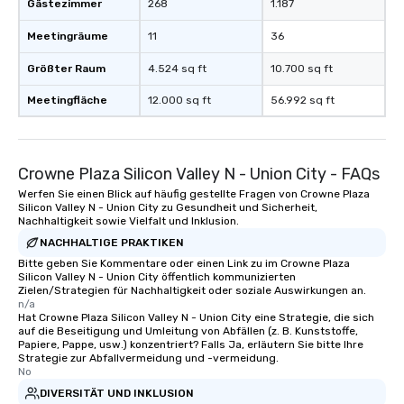
Gästezimmer
268
1.187
Meetingräume
11
36
Größter Raum
4.524 sq ft
10.700 sq ft
Meetingfläche
12.000 sq ft
56.992 sq ft
Crowne Plaza Silicon Valley N - Union City - FAQs
Werfen Sie einen Blick auf häufig gestellte Fragen von Crowne Plaza
Silicon Valley N - Union City zu Gesundheit und Sicherheit,
Nachhaltigkeit sowie Vielfalt und Inklusion.
NACHHALTIGE PRAKTIKEN
Bitte geben Sie Kommentare oder einen Link zu im Crowne Plaza
Silicon Valley N - Union City öffentlich kommunizierten
Zielen/Strategien für Nachhaltigkeit oder soziale Auswirkungen an.
n/a
Hat Crowne Plaza Silicon Valley N - Union City eine Strategie, die sich
auf die Beseitigung und Umleitung von Abfällen (z. B. Kunststoffe,
Papiere, Pappe, usw.) konzentriert? Falls Ja, erläutern Sie bitte Ihre
Strategie zur Abfallvermeidung und -vermeidung.
No
DIVERSITÄT UND INKLUSION