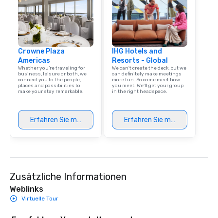
Crowne Plaza
IHG Hotels and
Americas
Resorts - Global
Whether you’re traveling for
We can't create the deck, but we
business, leisure or both, we
can definitely make meetings
connect you to the people,
more fun. So come meet how
places and possibilities to
you meet. We'll get your group
make your stay remarkable.
in the right headspace.
Erfahren Sie mehr
Erfahren Sie mehr
Zusätzliche Informationen
Weblinks
Virtuelle Tour