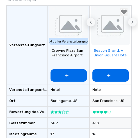
Aktueller Veranstaltungsort
Veranstaltungsort
Crowne Plaza San
Beacon Grand, A
Removed from
Francisco Airport
Union Square Hotel
favorites
Veranstaltungsortstyp
Hotel
Hotel
Ort
Burlingame
, US
San Francisco
, US
Bewertung des Veranstaltungsortes
Gästezimmer
309
418
Meetingräume
17
16