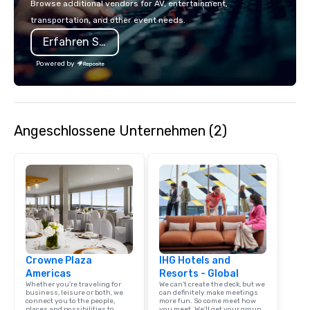
Browse additional vendors for AV, entertainment,
incorporate our Speedboat
though, it’s perfectly 
transportation, and other event needs.
Adventures into your group event
full protective gear inc
Erfahren Sie mehr
plans. Check out
Coveralls – Hard hat w
www.speedboatadventures.com for
Gloves – Vest We also provide
Powered by
more information on taking your group
weapons/ tools such as: – Pipe
event to the water with our
Bats – Mallets – And i
Speedboat Adventure.
We’ll take care of you,
about a thing, darling
Angeschlossene Unternehmen (2)
lone wolf, with a group
with a partner for a r
night.
Crowne Plaza
IHG Hotels and
Americas
Resorts - Global
Whether you’re traveling for
We can't create the deck, but we
business, leisure or both, we
can definitely make meetings
connect you to the people,
more fun. So come meet how
places and possibilities to
you meet. We'll get your group