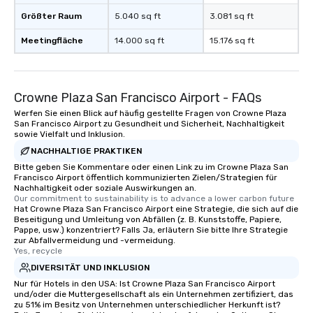
Größter Raum
5.040 sq ft
3.081 sq ft
Meetingfläche
14.000 sq ft
15.176 sq ft
Crowne Plaza San Francisco Airport - FAQs
Werfen Sie einen Blick auf häufig gestellte Fragen von Crowne Plaza
San Francisco Airport zu Gesundheit und Sicherheit, Nachhaltigkeit
sowie Vielfalt und Inklusion.
NACHHALTIGE PRAKTIKEN
Bitte geben Sie Kommentare oder einen Link zu im Crowne Plaza San
Francisco Airport öffentlich kommunizierten Zielen/Strategien für
Nachhaltigkeit oder soziale Auswirkungen an.
Our commitment to sustainability is to advance a lower carbon future
Hat Crowne Plaza San Francisco Airport eine Strategie, die sich auf die
Beseitigung und Umleitung von Abfällen (z. B. Kunststoffe, Papiere,
Pappe, usw.) konzentriert? Falls Ja, erläutern Sie bitte Ihre Strategie
zur Abfallvermeidung und -vermeidung.
Yes, recycle
DIVERSITÄT UND INKLUSION
Nur für Hotels in den USA: Ist Crowne Plaza San Francisco Airport
und/oder die Muttergesellschaft als ein Unternehmen zertifiziert, das
zu 51% im Besitz von Unternehmen unterschiedlicher Herkunft ist?