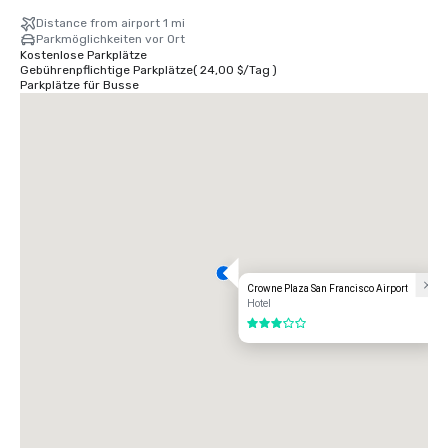
Distance from airport 1 mi
Parkmöglichkeiten vor Ort
Kostenlose Parkplätze
Gebührenpflichtige Parkplätze
(
24,00 $
/
Tag
)
Parkplätze für Busse
Crowne Plaza San Francisco Airport
Hotel
3 von 5