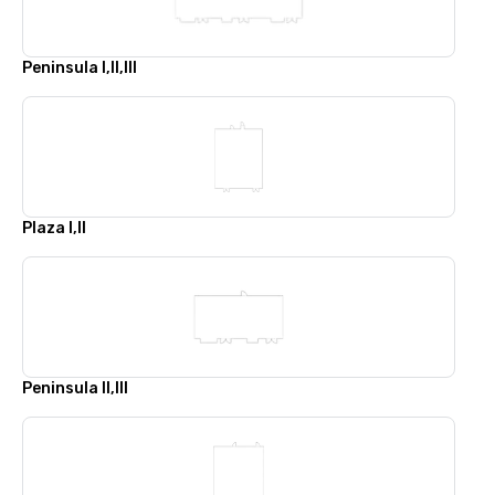
Peninsula I,II,III
Plaza I,II
Peninsula II,III