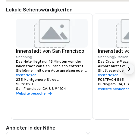
Lokale Sehenswürdigkeiten
Innenstadt von San Francisco
Innenstadt von
Shopping
Shopping
2 Meilen
Das Hotel liegt nur 15 Minuten von der 
Das Crowne Plaza San 
Innenstadt von San Francisco entfernt. 
Airport bietet einen k
Sie können mit dem Auto anreisen oder 
Shuttleservice zum/v
unseren Shuttle zum BART (Bay Area 
Weiterlesen
von Burlingame. Mit u
Weiterlesen
Rapid Transit) nehmen, um das schönste 
235 Montgomery Street,
und Speisemöglichke
POSTFACH 563
weltberühmte Reiseziel zu erreichen.
Suite 828
Burlingam, CA, US 9
San Francisco, CA, US 94104
Website besuchen
Website besuchen
Anbieter in der Nähe