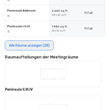
Peninsula Ballroom
2.640 sq ft
11 Fuß
88 x 30 sq ft
Peninsula I,II,III
1.980 sq ft
11 Fuß
66 x 30 sq ft
Alle Räume anzeigen (28)
Raumaufteilungen der Meetingräume
Peninsula II,III,IV