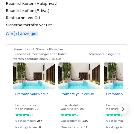
Räumlichkeiten (Halbprivat)
Räumlichkeiten (Privat)
Restaurant vor Ort
Sicherheitskräfte vor Ort
Alle (7) anzeigen
Planer, die sich "Crowne Plaza San
Francisco Airport" angesehen haben,
5 Veranstaltungsorte
warfen ebenfalls einen Blick auf
Promote your venue
Promote your venue
Promote your ve
Luxushotel in
Luxushotel in
Luxushotel in
Washington
, DC
Washington
, DC
Washington
, DC
Gästezimmer
:
237
Gästezimmer
:
220
Gästezimmer
:
237
Meetingräume
:
8
Meetingräume
:
17
Meetingräume
:
8