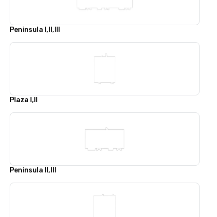
Peninsula I,II,III
Plaza I,II
Peninsula II,III