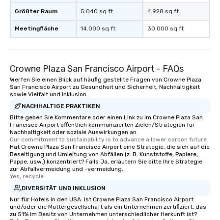
Größter Raum
5.040 sq ft
4.928 sq ft
Meetingfläche
14.000 sq ft
30.000 sq ft
Crowne Plaza San Francisco Airport - FAQs
Werfen Sie einen Blick auf häufig gestellte Fragen von Crowne Plaza
San Francisco Airport zu Gesundheit und Sicherheit, Nachhaltigkeit
sowie Vielfalt und Inklusion.
NACHHALTIGE PRAKTIKEN
Bitte geben Sie Kommentare oder einen Link zu im Crowne Plaza San
Francisco Airport öffentlich kommunizierten Zielen/Strategien für
Nachhaltigkeit oder soziale Auswirkungen an.
Our commitment to sustainability is to advance a lower carbon future
Hat Crowne Plaza San Francisco Airport eine Strategie, die sich auf die
Beseitigung und Umleitung von Abfällen (z. B. Kunststoffe, Papiere,
Pappe, usw.) konzentriert? Falls Ja, erläutern Sie bitte Ihre Strategie
zur Abfallvermeidung und -vermeidung.
Yes, recycle
DIVERSITÄT UND INKLUSION
Nur für Hotels in den USA: Ist Crowne Plaza San Francisco Airport
und/oder die Muttergesellschaft als ein Unternehmen zertifiziert, das
zu 51% im Besitz von Unternehmen unterschiedlicher Herkunft ist?