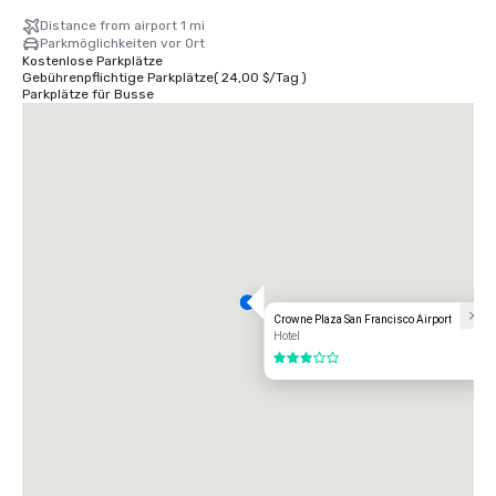
Distance from airport 1 mi
Parkmöglichkeiten vor Ort
Kostenlose Parkplätze
Gebührenpflichtige Parkplätze
(
24,00 $
/
Tag
)
Parkplätze für Busse
Crowne Plaza San Francisco Airport
Hotel
3 von 5