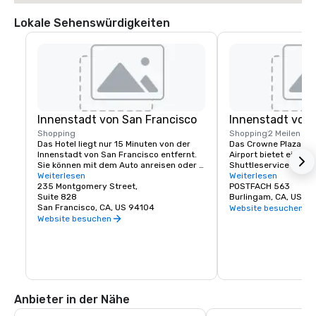
Lokale Sehenswürdigkeiten
Innenstadt von San Francisco
Innenstadt von
Shopping
Shopping
2 Meilen
Das Hotel liegt nur 15 Minuten von der 
Das Crowne Plaza San 
Innenstadt von San Francisco entfernt. 
Airport bietet einen k
Sie können mit dem Auto anreisen oder 
Shuttleservice zum/v
unseren Shuttle zum BART (Bay Area 
Weiterlesen
von Burlingame. Mit u
Weiterlesen
Rapid Transit) nehmen, um das schönste 
235 Montgomery Street,
und Speisemöglichke
POSTFACH 563
weltberühmte Reiseziel zu erreichen.
Suite 828
Burlingam, CA, US 9
San Francisco, CA, US 94104
Website besuchen
Website besuchen
Anbieter in der Nähe