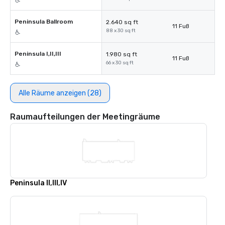
Peninsula Ballroom
2.640 sq ft
11 Fuß
88 x 30 sq ft
Peninsula I,II,III
1.980 sq ft
11 Fuß
66 x 30 sq ft
Alle Räume anzeigen (28)
Raumaufteilungen der Meetingräume
Peninsula II,III,IV