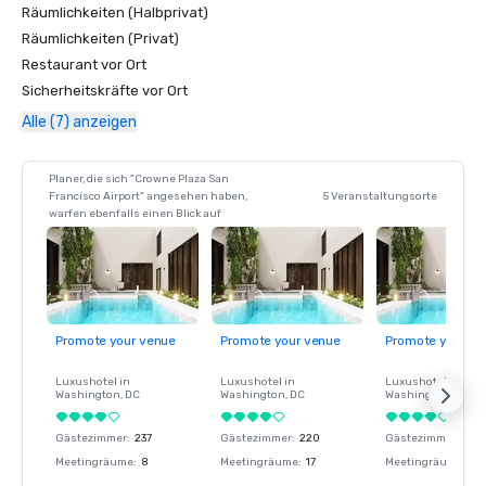
Räumlichkeiten (Halbprivat)
Räumlichkeiten (Privat)
Restaurant vor Ort
Sicherheitskräfte vor Ort
Alle (7) anzeigen
Planer, die sich "Crowne Plaza San
Francisco Airport" angesehen haben,
5 Veranstaltungsorte
warfen ebenfalls einen Blick auf
Promote your venue
Promote your venue
Promote your ve
Luxushotel in
Luxushotel in
Luxushotel in
Washington
, DC
Washington
, DC
Washington
, DC
Gästezimmer
:
237
Gästezimmer
:
220
Gästezimmer
:
237
Meetingräume
:
8
Meetingräume
:
17
Meetingräume
:
8