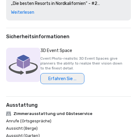
„Die besten Resorts in Nordkalifornien“ - #2

Weiterlesen
Golfweek Magazin — 2023

#57 Die 200 besten Resortplätze in den Vereinigten 
Staaten

Sicherheitsinformationen
Wirtschaftsjournal aus dem Silicon Valley — 2023

#1 auf den Golfplätzen der Greater Bay Area

3D Event Space
Cvent Photo-realistic 3D Event Spaces give
Luxus-Reisemagazin -2023

planners the ability to realize their vision down
Die romantischsten Hotels der Welt

to the finest detail.
Erfahren Sie mehr
Auszeichnungen für das Restaurant Wine Spectator — 
2022

Best of Award of Excellence — One Iron Bar

Ausstattung
Auszeichnungen für das Restaurant Wine Spectator — 
2021

Zimmerausstattung und Gästeservice
Best of Award of Excellence

Anrufe (Ortsgespräche)
Aussicht (Berge)
Silicon Wirtschaftsjournal — 2021

Aussicht (Garten)