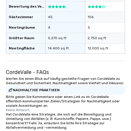
Bewertung des Veranstaltungsortes
Gästezimmer
45
106
Meetingräume
4
5
Größter Raum
5.270 sq ft
2.750 sq ft
Meetingfläche
14.400 sq ft
12.000 sq ft
CordeValle - FAQs
Werfen Sie einen Blick auf häufig gestellte Fragen von CordeValle zu
Gesundheit und Sicherheit, Nachhaltigkeit sowie Vielfalt und Inklusion.
NACHHALTIGE PRAKTIKEN
Bitte geben Sie Kommentare oder einen Link zu im CordeValle
öffentlich kommunizierten Zielen/Strategien für Nachhaltigkeit oder
soziale Auswirkungen an.
Keine Antwort.
Hat CordeValle eine Strategie, die sich auf die Beseitigung und
Umleitung von Abfällen (z. B. Kunststoffe, Papiere, Pappe, usw.)
konzentriert? Falls Ja, erläutern Sie bitte Ihre Strategie zur
Abfallvermeidung und -vermeidung.