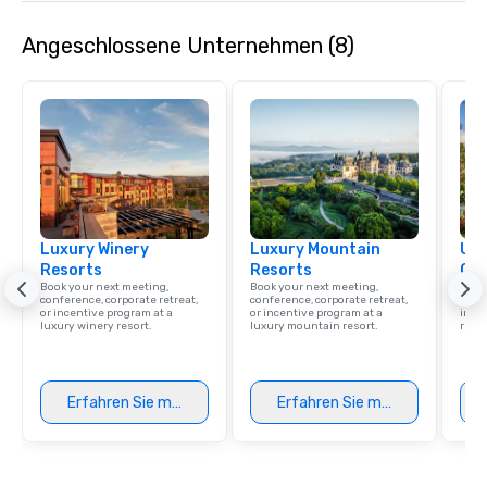
Angeschlossene Unternehmen (8)
Luxury Winery
Luxury Mountain
Uni
Resorts
Resorts
Ca
Book your next meeting,
Book your next meeting,
Find 
conference, corporate retreat,
conference, corporate retreat,
resor
or incentive program at a
or incentive program at a
ince
luxury winery resort.
luxury mountain resort.
retre
Erfahren Sie mehr
Erfahren Sie mehr