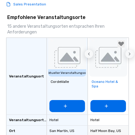
Sales Presentation
Empfohlene Veranstaltungsorte
15 andere Veranstaltungsorten entsprachen Ihren
Anforderungen
Aktueller Veranstaltungsort
Veranstaltungsort
CordeValle
Oceano Hotel &
Removed from
Spa
favorites
Veranstaltungsortstyp
Hotel
Hotel
Ort
San Martín
, US
Half Moon Bay
, US