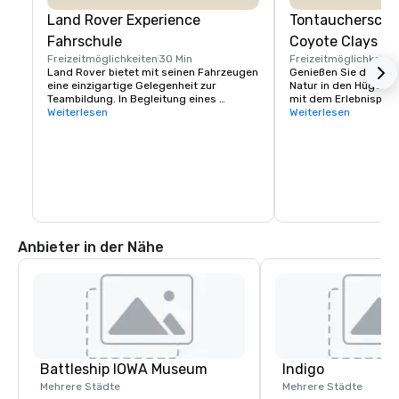
Land Rover Experience
Tontaucherschi
Fahrschule
Coyote Clays
Freizeitmöglichkeiten
30 Min
Freizeitmöglichkeite
Land Rover bietet mit seinen Fahrzeugen 
Genießen Sie die Schö
eine einzigartige Gelegenheit zur 
Natur in den Hügeln d
Teambildung. In Begleitung eines 
mit dem Erlebnispaket
professionellen Instruktors lernt Ihre 
Weiterlesen
ist perfekt für alle, d
Weiterlesen
Gruppe, steile Anstiege und Abfahrten 
zum ersten Mal auspro
richtig zu bewältigen, bei 
Gruppen mit untersch
Seitenneigungen die richtige Linie zu 
Erfahrungsstufen. Je
wählen und die Fahrzeugkontrolle in 
Gruppen durch diesel
herausfordernden Offroad-Umgebungen 
rotieren lassen. Bei 
zu behalten. 

wechseln die Instruk
an denselben Station
Es stehen mehrere Herausforderungen 
den Punktestand.
sowie Lektionen zur Verfügung. Bitte 
Anbieter in der Nähe
erkundigen Sie sich für weitere 
Informationen.
Battleship IOWA Museum
Indigo
Mehrere Städte
Mehrere Städte