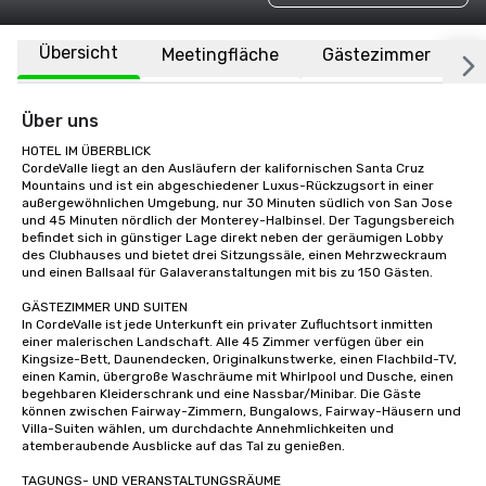
Übersicht
Meetingfläche
Gästezimmer
O
Über uns
HOTEL IM ÜBERBLICK

CordeValle liegt an den Ausläufern der kalifornischen Santa Cruz 
Mountains und ist ein abgeschiedener Luxus-Rückzugsort in einer 
außergewöhnlichen Umgebung, nur 30 Minuten südlich von San Jose 
und 45 Minuten nördlich der Monterey-Halbinsel. Der Tagungsbereich 
befindet sich in günstiger Lage direkt neben der geräumigen Lobby 
des Clubhauses und bietet drei Sitzungssäle, einen Mehrzweckraum 
und einen Ballsaal für Galaveranstaltungen mit bis zu 150 Gästen.

GÄSTEZIMMER UND SUITEN

In CordeValle ist jede Unterkunft ein privater Zufluchtsort inmitten 
einer malerischen Landschaft. Alle 45 Zimmer verfügen über ein 
Kingsize-Bett, Daunendecken, Originalkunstwerke, einen Flachbild-TV, 
einen Kamin, übergroße Waschräume mit Whirlpool und Dusche, einen 
begehbaren Kleiderschrank und eine Nassbar/Minibar. Die Gäste 
können zwischen Fairway-Zimmern, Bungalows, Fairway-Häusern und 
Villa-Suiten wählen, um durchdachte Annehmlichkeiten und 
atemberaubende Ausblicke auf das Tal zu genießen.

TAGUNGS- UND VERANSTALTUNGSRÄUME
