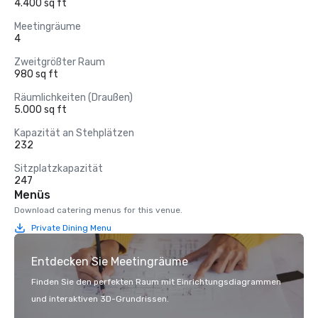
4.400 sq ft
Meetingräume
4
Zweitgrößter Raum
980 sq ft
Räumlichkeiten (Draußen)
5.000 sq ft
Kapazität an Stehplätzen
232
Sitzplatzkapazität
247
Menüs
Download catering menus for this venue.
Private Dining Menu
Entdecken Sie Meetingräume
Finden Sie den perfekten Raum mit Einrichtungsdiagrammen
und interaktiven 3D-Grundrissen.