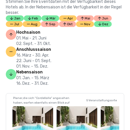
Stimmen Sie Ihre Eventdaten mit der Verfügbarkeit dieses
Hotels ab. In der Nebensaison ist die Verfügbarkeit in der Regel
besser.
Jan
Feb
Mär
Apr
Mai
Jun
Jul
Aug
Sep
Okt
Nov
Dez
Hochsaison
01. Mai - 21. Juni
02. Sept. - 31. Okt.
Anschlusssaison
16. März - 30. Apr.
22. Juni - 01. Sept.
01. Nov. - 15. Dez.
Nebensaison
01. Jan. - 15. März
16. Dez. - 31. Dez.
Planer, die sich "CordeValle" angesehen
5 Veranstaltungsorte
haben, warfen ebenfalls einen Blick auf