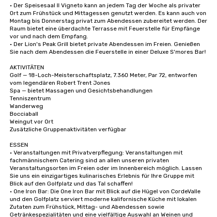
• Der Speisesaal Il Vigneto kann an jedem Tag der Woche als privater 
Ort zum Frühstück und Mittagessen genutzt werden. Es kann auch von 
Montag bis Donnerstag privat zum Abendessen zubereitet werden. Der 
Raum bietet eine überdachte Terrasse mit Feuerstelle für Empfänge 
vor und nach dem Empfang.

• Der Lion's Peak Grill bietet private Abendessen im Freien. Genießen 
Sie nach dem Abendessen die Feuerstelle in einer Deluxe S'mores Bar!

AKTIVITÄTEN

Golf — 18-Loch-Meisterschaftsplatz, 7.360 Meter, Par 72, entworfen 
vom legendären Robert Trent Jones

Spa — bietet Massagen und Gesichtsbehandlungen

Tenniszentrum

Wanderweg

Bocciaball

Weingut vor Ort

Zusätzliche Gruppenaktivitäten verfügbar

ESSEN

• Veranstaltungen mit Privatverpflegung: Veranstaltungen mit 
fachmännischem Catering sind an allen unseren privaten 
Veranstaltungsorten im Freien oder im Innenbereich möglich. Lassen 
Sie uns ein einzigartiges kulinarisches Erlebnis für Ihre Gruppe mit 
Blick auf den Golfplatz und das Tal schaffen!

• One Iron Bar: Die One Iron Bar mit Blick auf die Hügel von CordeValle 
und den Golfplatz serviert moderne kalifornische Küche mit lokalen 
Zutaten zum Frühstück, Mittag- und Abendessen sowie 
Getränkespezialitäten und eine vielfältige Auswahl an Weinen und 