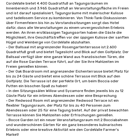
CordeValle bietet 4.400 Quadratfuß an Tagungsräumen im 
Innenbereich und 3.965 Quadratfuß an Veranstaltungsfläche im Freien 
und ist darauf spezialisiert, Tagungsräume mit malerischer Kulisse 
und tadellosem Service zu kombinieren. Von Think-Tank-Diskussionen 
über Firmenfeiern bis hin zu Vorstandssitzungen sorgt das Hotel 
dafür, dass alle Veranstaltungen zu einem unvergesslichen Erlebnis 
werden. An ihren erstklassigen Tagungsorten haben die Gäste die 
Möglichkeit, ihre Geschäftstreffen vor der üppigen Kulisse der sanften 
Hügel und Weinberge von CordeValle abzuhalten.

• Der Ballsaal mit angrenzender Rosengartenterrasse ist 2.600 
Quadratfuß groß und bietet Tageslicht und Blick auf den Golfplatz. Der 
Ballsaal verfügt über eine ganze Wand aus französischen Türen, die 
auf die Rose Garden Terrace führt, auf der Sie Ihre Mahlzeiten im 
Freien genießen können.

• Der Oak Boardroom mit angrenzender Eichenterrasse bietet Platz für 
bis zu 24 Gäste und bietet eine schöne Terrasse mit Blick auf den 
Golfplatz. Die Terrasse ist der perfekte Ort, um beim Boccia oder 
Putten ein bisschen Spaß zu haben!

• In den Sitzungssälen Willow und Sycamore finden jeweils bis zu 12 
Gäste Platz für ein intimes Abendessen oder eine Besprechung

• Der Redwood Room mit angrenzender Redwood Terrace ist ein 
flexibler Tagungsraum, der Platz für bis zu 40 Personen zum 
Abendessen oder 25 für eine Tagung bietet. Auf der privat bewachten 
Terrasse können Sie Mahlzeiten oder Erfrischungen genießen.

• Bocce Garden ist ein neuer Veranstaltungsraum mit 2 Bocciabahnen 
und wunderschönen Gärten für ein ganz besonderes kulinarisches 
Erlebnis oder eine kreative Aktivität wie den CordeValle Farmer's 
Market!
