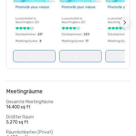
Promote your venue
Promote your venue
Promote your ve
Luxushotel in
Luxushotel in
Luxushotel in
Washington
, DC
Washington
, DC
Washington
, DC
Gästezimmer
:
237
Gästezimmer
:
220
Gästezimmer
:
237
Meetingräume
:
8
Meetingräume
:
17
Meetingräume
:
8
Meetingräume
Gesamte Meetingfläche
14.400 sq ft
Größter Raum
5.270 sq ft
Räumlichkeiten (Privat)