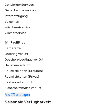
#1 Die härtesten Golfplätze in der Greater Bay Area

Concierge-Services
Gepäckaufbewahrung
Golfweek Magazine — Mai 2021

#7 Die 100 besten Golfplätze, die Sie in Kalifornien und 
Internetzugang
#69 in den USA spielen können

Voicemail
Wäschereiservice
Forbes — Februar 2020

Zimmerservice
4-Sterne-Auszeichnung für das Resort

Facilities
Forbes — 2019

Barrierefrei
4-Sterne-Auszeichnung für das Resort

Catering vor Ort
Geschenkboutique vor Ort
Condé Nast Traveler Readers' Choice Awards 2019

Haustiere erlaubt
„Die besten Resorts in Nordkalifornien“ - #9

Räumlichkeiten (Draußen)
Räumlichkeiten (Privat)
Restaurant vor Ort
Sicherheitskräfte vor Ort
Alle (7) anzeigen
Saisonale Verfügbarkeit