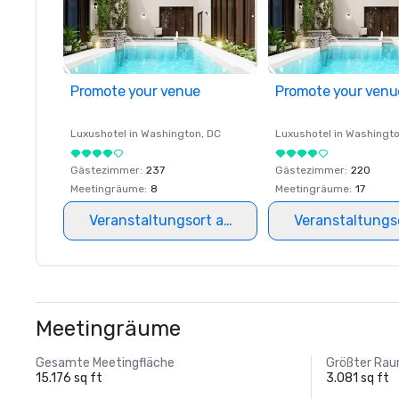
Promote your venue
Promote your venu
Luxushotel in
Washington
, DC
Luxushotel in
Washingt
Gästezimmer
:
237
Gästezimmer
:
220
Meetingräume
:
8
Meetingräume
:
17
Veranstaltungsort auswählen
Veranstaltungs
Meetingräume
Gesamte Meetingfläche
Größter Ra
15.176 sq ft
3.081 sq ft