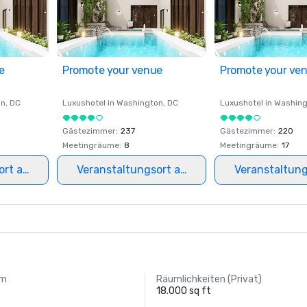
e
Promote your venue
Promote your ve
on
, DC
Luxushotel in
Washington
, DC
Luxushotel in
Washing
Gästezimmer
:
237
Gästezimmer
:
220
Meetingräume
:
8
Meetingräume
:
17
ort auswählen
Veranstaltungsort auswählen
Veranstaltun
um
Räumlichkeiten (Privat)
18.000 sq ft