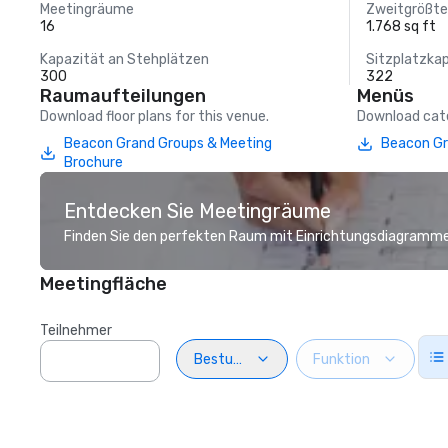
Meetingräume
Zweitgrößt
16
1.768 sq ft
Kapazität an Stehplätzen
Sitzplatzka
300
322
Raumaufteilungen
Menüs
Download floor plans for this venue.
Download cate
Beacon Grand Groups & Meeting
Beacon Gr
Brochure
Entdecken Sie Meetingräume
Finden Sie den perfekten Raum mit Einrichtungsdiagramme
Meetingfläche
Teilnehmer
Bestuhlung
Funktion