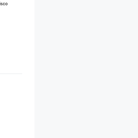
sco 

ie 100 
ice 
re 2024

 Jahr 
thstar 