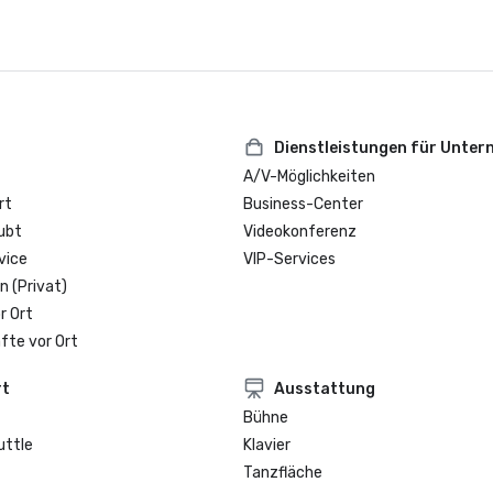
Dienstleistungen für Unte
A/V-Möglichkeiten
rt
Business-Center
ubt
Videokonferenz
vice
VIP-Services
n (Privat)
r Ort
fte vor Ort
rt
Ausstattung
Bühne
uttle
Klavier
Tanzfläche