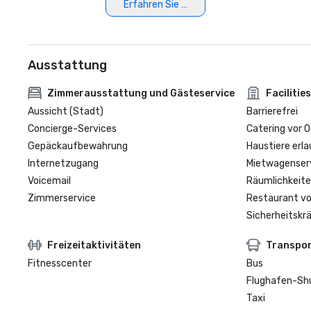
Erfahren Sie mehr
Ausstattung
Zimmerausstattung und Gästeservice
Facilities
Aussicht (Stadt)
Barrierefrei
Concierge-Services
Catering vor O
Gepäckaufbewahrung
Haustiere erla
Internetzugang
Mietwagenser
Voicemail
Räumlichkeite
Zimmerservice
Restaurant vo
Sicherheitskrä
Freizeitaktivitäten
Transpo
Fitnesscenter
Bus
Flughafen-Sh
Taxi