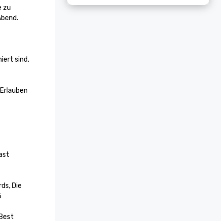
 zu 
bend. 
 
ert sind, 
Erlauben 
st 
ds, Die 


Best 