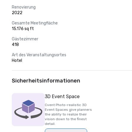
Renovierung
2022
Gesamte Meetingfläche
15.176 sq ft
Gästezimmer
418
Art des Veranstaltungsortes
Hotel
Sicherheitsinformationen
3D Event Space
Cvent Photo-realistic 3D
Event Spaces give planners
the ability to realize their
vision down to the finest
detail.