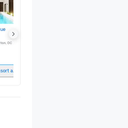
nue
Promote your venue
ton
, DC
Luxushotel in
Washington
, DC
Gästezimmer
:
237
Meetingräume
:
8
gsort auswählen
Veranstaltungsort auswählen