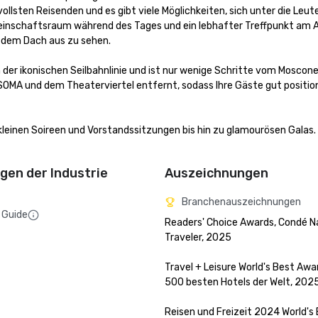
sten Reisenden und es gibt viele Möglichkeiten, sich unter die Leute
einschaftsraum während des Tages und ein lebhafter Treffpunkt am A
 dem Dach aus zu sehen.

der ikonischen Seilbahnlinie und ist nur wenige Schritte vom Moscone
 SOMA und dem Theaterviertel entfernt, sodass Ihre Gäste gut positioni
kleinen Soireen und Vorstandssitzungen bis hin zu glamourösen Galas. 
en der Industrie
Auszeichnungen
Branchenauszeichnungen
 Guide
Readers' Choice Awards, Condé Na
Traveler, 2025

Travel + Leisure World's Best Awar
500 besten Hotels der Welt, 2025
Reisen und Freizeit 2024 World's 