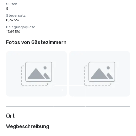
Suiten
5
Steuersatz
8,625%
Belegungsquote
17,695%
Fotos von Gästezimmern
9
weitere
anzeigen
Ort
Wegbeschreibung