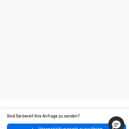
you to provide options 
needs. Go for as Long or as Short as
You Like Along with fle
scheduling, Lip Smack
Tours also provides a 
durations. Our shortes
2.5 hours; our longest 
hours, with optional 
incentives.
Sind Sie bereit Ihre Anfrage zu senden?