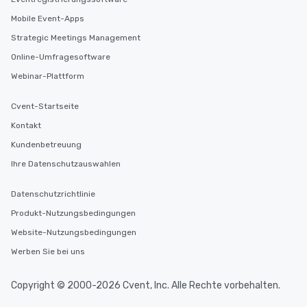
fascinating stories. S
interactive experience
Mobile Event-Apps
along the way exclusive
Strategic Meetings Management
ensuring there is neve
Online-Umfragesoftware
Different Types of Cuis
experiences offer the a
Webinar-Plattform
several renowned rest
convenient outing, inc
Cvent-Startseite
and your guests might
Kontakt
discovered otherwise 
at a typical corporate 
Kundenbetreuung
a way to try some of t
Ihre Datenschutzauswahlen
in the city and dive in
cuisines and dishes. Al
Datenschutzrichtlinie
selected dishes are cu
Produkt-Nutzungsbedingungen
high standards to ensu
delight any palate. Tours Available
Website-Nutzungsbedingungen
from Day to Night With
Werben Sie bei uns
group experience, bookin
key. Whether you desir
Copyright © 2000-2026 Cvent, Inc. Alle Rechte vorbehalten.
business hours or earl
after work, we can coo