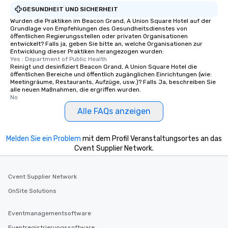
experienced, and all ar
GESUNDHEIT UND SICHERHEIT
remember. Our one-of-
Wurden die Praktiken im Beacon Grand, A Union Square Hotel auf der
are special, from the fi
Grundlage von Empfehlungen des Gesundheitsdienstes von
last. It’s an experienc
öffentlichen Regierungsstellen oder privaten Organisationen
entwickelt? Falls ja, geben Sie bitte an, welche Organisationen zur
will reminisce about lo
Entwicklung dieser Praktiken herangezogen wurden:
leave. Location, Location, Location
Yes : Department of Public Health
Reinigt und desinfiziert Beacon Grand, A Union Square Hotel die
One of the best reason
öffentlichen Bereiche und öffentlich zugänglichen Einrichtungen (wie:
convenient and efficie
Meetingräume, Restaurants, Aufzüge, usw.)? Falls Ja, beschreiben Sie
experience is designed
alle neuen Maßnahmen, die ergriffen wurden.
No
restaurants are within
Alle FAQs anzeigen
walking distance of ea
short stroll allows you
members a chance to 
Melden Sie ein Problem
mit dem Profil Veranstaltungsortes an das
networking opportunit
Cvent Supplier Network.
heading to the next pl
itinerary. You Get a Dinner and a Show
Our tours offer an exqu
Cvent Supplier Network
entertainment. All tour
OnSite Solutions
knowledgeable, profes
who leads the group on
Eventmanagementsoftware
offering engaging tidb
Eventregistrierungssoftware