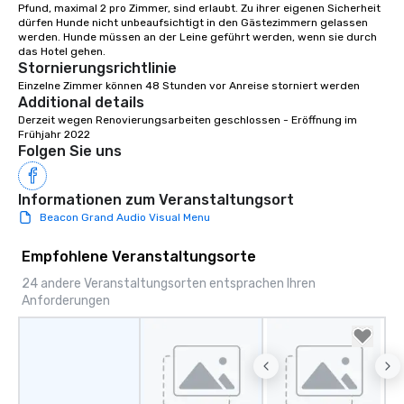
signature dishes at ea
Pfund, maximal 2 pro Zimmer, sind erlaubt. Zu ihrer eigenen Sicherheit 
dürfen Hunde nicht unbeaufsichtigt in den Gästezimmern gelassen 
Our affordable tours a
werden. Hunde müssen an der Leine geführt werden, wenn sie durch 
person with tax and gr
included. The only thi
Stornierungsrichtlinie
are drinks. However, 
Einzelne Zimmer können 48 Stunden vor Anreise storniert werden
Additional details
package upgrade is ava
Derzeit wegen Renovierungsarbeiten geschlossen - Eröffnung im 
provides guests a sign
Frühjahr 2022
at various stops. Build Your Network
Folgen Sie uns
Our exclusive experien
ultimate networking op
a typical sit-down dinn
Informationen zum Veranstaltungsort
to engage the person t
Beacon Grand Audio Visual Menu
right of you. Because 
place at multiple resta
Empfohlene Veranstaltungsorte
walking in between, th
24 andere Veranstaltungsorten entsprachen Ihren
countless opportunitie
Anforderungen
with different people 
down at each venue a
traverse along the way
experiences not only 
ways to network, but a