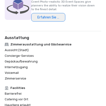
Cvent Photo-realistic 3D Event Spaces give
planners the ability to realize their vision down
HSMAI Adrian Award, 2024

to the finest detail.
Erfahren Sie mehr
Finalist des Stella-Preises der Northstar Meetings Group, 
2023
Ausstattung
Zimmerausstattung und Gästeservice
Aussicht (Stadt)
Concierge-Services
Gepäckaufbewahrung
Internetzugang
Voicemail
Zimmerservice
Facilities
Barrierefrei
Catering vor Ort
Haustiere erlaubt