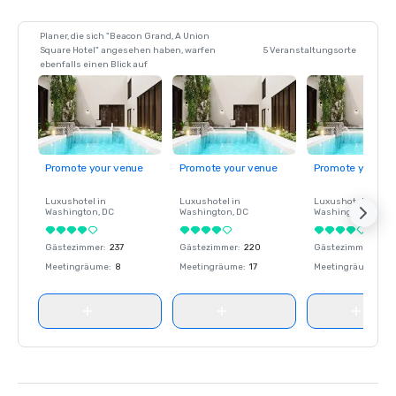
Planer, die sich "Beacon Grand, A Union
Square Hotel" angesehen haben, warfen
5 Veranstaltungsorte
ebenfalls einen Blick auf
Promote your venue
Promote your venue
Promote your ve
Luxushotel in
Luxushotel in
Luxushotel in
Washington
, DC
Washington
, DC
Washington
, DC
Gästezimmer
:
237
Gästezimmer
:
220
Gästezimmer
:
237
Meetingräume
:
8
Meetingräume
:
17
Meetingräume
:
8