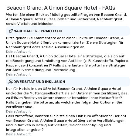
about waiting in line to
Beacon Grand, A Union Square Hotel - FAQs
restaurant or being sh
Werfen Sie einen Blick auf häufig gestellte Fragen von Beacon Grand,
than desirable table. O
A Union Square Hotel zu Gesundheit und Sicherheit, Nachhaltigkeit
everyone is treated lik
sowie Vielfalt und Inklusion.
immediate seating upon
NACHHALTIGE PRAKTIKEN
What’s more, your gro
Bitte geben Sie Kommentare oder einen Link zu im Beacon Grand, A
Union Square Hotel öffentlich kommunizierten Zielen/Strategien für
a special warm welcom
Nachhaltigkeit oder soziale Auswirkungen an.
from the restaurant c
Keine Antwort.
be printed featuring yo
Hat Beacon Grand, A Union Square Hotel eine Strategie, die sich auf
die Beseitigung und Umleitung von Abfällen (z. B. Kunststoffe, Papiere,
which can be an added 
Pappe, usw.) konzentriert? Falls Ja, erläutern Sie bitte Ihre Strategie
those Instagram mome
zur Abfallvermeidung und -vermeidung.
Keine Antwort.
For added ease, we ca
transportation pick-up
DIVERSITÄT UND INKLUSION
as well as an event ph
Nur für Hotels in den USA: Ist Beacon Grand, A Union Square Hotel
und/oder die Muttergesellschaft als ein Unternehmen zertifiziert, das
for groups that desire 
zu 51% im Besitz von Unternehmen unterschiedlicher Herkunft ist?
experience, we can als
Falls Ja, geben Sie bitte an, als welche der folgenden Optionen Sie
an evening helicopter 
zertifiziert sind:
Keine Antwort.
glittering lights of The S
Falls zutreffend, könnten Sie bitte einen Link zum öffentlichen Bericht
Memorable Experience f
von Beacon Grand, A Union Square Hotel über seine Verpflichtungen
und Initiativen in Bezug auf Vielfalt, Gleichberechtigung und
Smacking Foodie Tours
Integration angeben?
to gather and dine tha
Keine Antwort.