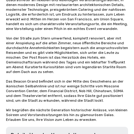
Quadratmeter an flexiblen und lebendigen Veranstaltungsräumen, in 
denen modernes Design mit restaurierten architektonischen Details, 
modernster Technologie, preisgekröntem Catering und der nahtlosen 
Logistik, die erforderlich ist, um Eindruck zu hinterlassen, zum Leben 
erweckt wird. Mitten im Herzen von San Francisco, am Union Square, 
handelt es sich um charaktervolle Veranstaltungsorte, die ein Meeting, 
eine Vorstellung oder einen Pitch in ein echtes Event verwandeln.

Von der Straße zum Stern umwerfend, komplett renoviert, aber mit 
einer Anspielung auf die alten Zimmer, neue öffentliche Bereiche und 
durchdachte Annehmlichkeiten begeistern auch die anspruchsvollsten 
Reisenden und es gibt viele Möglichkeiten, sich unter die Leute zu 
mischen. Der Post Room ist das Herzstück des Hotels, ein 
Gemeinschaftsraum während des Tages und ein lebhafter Treffpunkt 
am Abend. Kuratierte Kuriositäten sind vom legendären Starlite Room 
auf dem Dach aus zu sehen.

Das Beacon Grand befindet sich in der Mitte des Geschehens an der 
ikonischen Seilbahnlinie und ist nur wenige Schritte vom Moscone 
Convention Center, dem Financial District, Nob Hill, Chinatown, SOMA 
und dem Theaterviertel entfernt, sodass Ihre Gäste gut positioniert 
sind, um die Stadt zu erkunden, während die Stadt lockt.

Wir begrüßen die nächste Generation historischer Anlässe, von kleinen 
Soireen und Vorstandssitzungen bis hin zu glamourösen Galas. 
Erlauben Sie uns, Ihre Vision zum Leben zu erwecken.