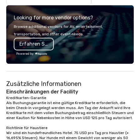
guided inn-to-in walking vacations
with complete VIP serv
from the gateway City of San
experience gives gues
Looking for more vendor options?
Francisco to the California wine
opportunity to sit next 
country with a focus on superb hiking,
colleagues at each ven
Browse additional vendors for AV, entertainment,
lodging, food and wine. We also have
mingle, and easily net
transportation, and other event needs.
a Monterey Bay Trek.
is led by a professiona
Erfahren Sie mehr
specializing in escort
with utmost care, who
Powered by
each experience with 
engaging information 
Lip Smacking Foodie T
entertaining activity 
Zusätzliche Informationen
dining experience meld
that are sure to add ne
Einschränkungen der Facility
meeting events, from 
Kreditkarten-Garantie 

Als Buchungsgarantie ist eine gültige Kreditkarte erforderlich, die 
team building. All-Inclusive Group
beim Check-in vorgelegt werden muss. Am Tag der Ankunft wird Ihre 
Dining When meeting p
Kreditkarte mit dem vollen Buchungsbetrag einschließlich Steuern und 
corporate group event
einer Kaution für Nebenkosten in Höhe von USD 125 pro Tag autorisiert.

Smacking Foodie Tours,
Richtlinie für Haustiere

group is assured a top
Wir sind ein hundefreundliches Hotel. 75 USD pro Tag pro Haustier (+ 
experience with three 
16,695% Steuern). Nur Hunde mit einem Gewicht von weniger als 50 