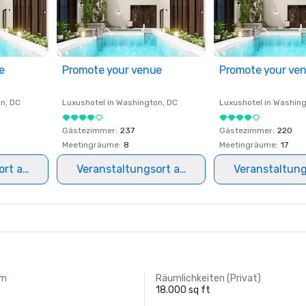
e
Promote your venue
Promote your ve
on
, DC
Luxushotel in
Washington
, DC
Luxushotel in
Washing
Gästezimmer
:
237
Gästezimmer
:
220
Meetingräume
:
8
Meetingräume
:
17
ort auswählen
Veranstaltungsort auswählen
Veranstaltun
um
Räumlichkeiten (Privat)
18.000 sq ft