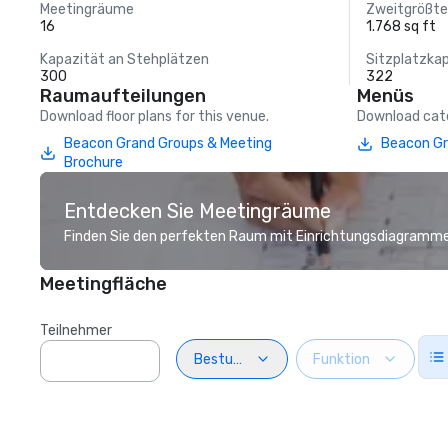
Meetingräume
Zweitgrößt
16
1.768 sq ft
Kapazität an Stehplätzen
Sitzplatzka
300
322
Raumaufteilungen
Menüs
Download floor plans for this venue.
Download cate
Beacon Grand Groups & Meeting
Beacon Gr
Brochure
Entdecken Sie Meetingräume
Finden Sie den perfekten Raum mit Einrichtungsdiagramme
Meetingfläche
Teilnehmer
Bestuhlung
Funktion