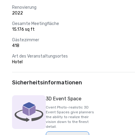
Renovierung
2022
Gesamte Meetingfläche
15.176 sq ft
Gästezimmer
418
Art des Veranstaltungsortes
Hotel
Sicherheitsinformationen
3D Event Space
Cvent Photo-realistic 3D
Event Spaces give planners
the ability to realize their
vision down to the finest
detail.