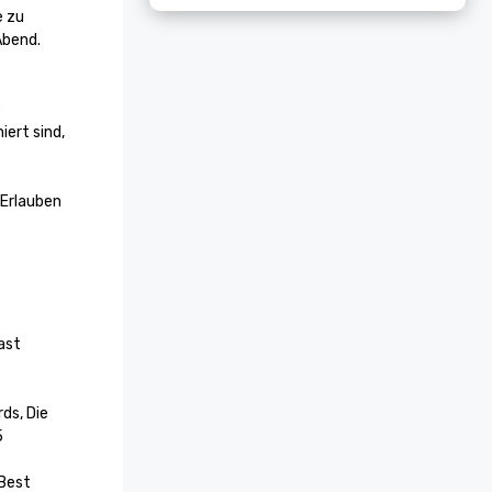
 zu 
bend. 
 
ert sind, 
Erlauben 
st 
ds, Die 


Best 