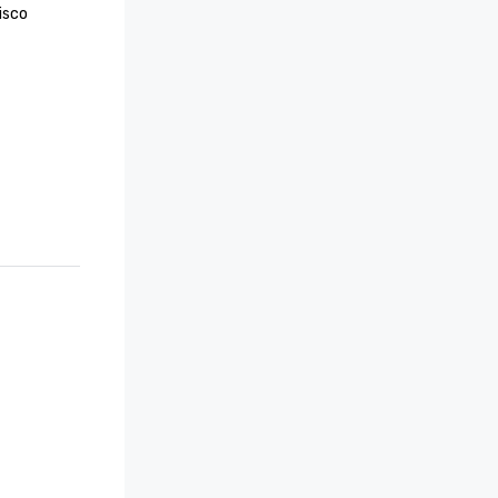
sco 

ie 100 
ice 
re 2024

 Jahr 
thstar 