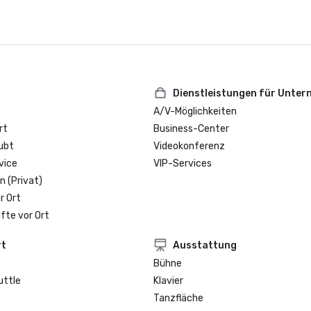
Dienstleistungen für Unte
A/V-Möglichkeiten
rt
Business-Center
ubt
Videokonferenz
vice
VIP-Services
n (Privat)
r Ort
fte vor Ort
rt
Ausstattung
Bühne
uttle
Klavier
Tanzfläche