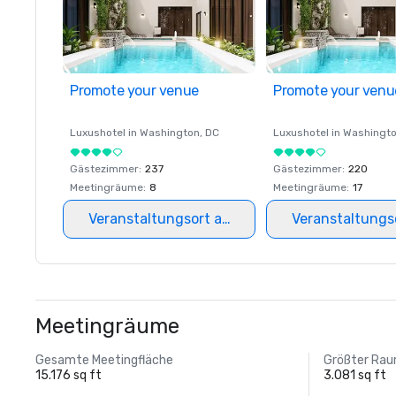
Promote your venue
Promote your venu
Luxushotel in
Washington
, DC
Luxushotel in
Washingt
Gästezimmer
:
237
Gästezimmer
:
220
Meetingräume
:
8
Meetingräume
:
17
Veranstaltungsort auswählen
Veranstaltungs
Meetingräume
Gesamte Meetingfläche
Größter Ra
15.176 sq ft
3.081 sq ft