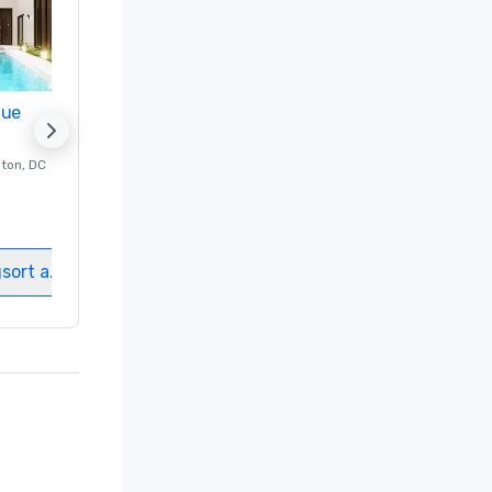
nue
Promote your venue
ton
, DC
Luxushotel in
Washington
, DC
Gästezimmer
:
237
Meetingräume
:
8
gsort auswählen
Veranstaltungsort auswählen