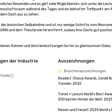
sten Reisenden und es gibt viele Möglichkeiten, sich unter die Leute
einschaftsraum während des Tages und ein lebhafter Treffpunkt am A
 dem Dach aus zu sehen.

der ikonischen Seilbahnlinie und ist nur wenige Schritte vom Moscone
 SOMA und dem Theaterviertel entfernt, sodass Ihre Gäste gut positioni
kleinen Soireen und Vorstandssitzungen bis hin zu glamourösen Galas. 
en der Industrie
Auszeichnungen
Branchenauszeichnungen
 Guide
Readers' Choice Awards, Condé Na
Traveler, 2025

Travel + Leisure World's Best Awar
500 besten Hotels der Welt, 2025
Reisen und Freizeit 2024 World's 