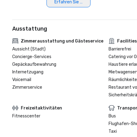
Erfahren Sie mehr
Ausstattung
Zimmerausstattung und Gästeservice
Facilities
Aussicht (Stadt)
Barrierefrei
Concierge-Services
Catering vor O
Gepäckaufbewahrung
Haustiere erla
Internetzugang
Mietwagenser
Voicemail
Räumlichkeite
Zimmerservice
Restaurant vo
Sicherheitskrä
Freizeitaktivitäten
Transpo
Fitnesscenter
Bus
Flughafen-Sh
Taxi