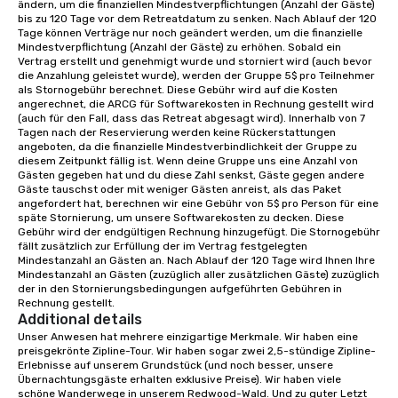
ändern, um die finanziellen Mindestverpflichtungen (Anzahl der Gäste) 
meeting room we have a number of
bis zu 120 Tage vor dem Retreatdatum zu senken. Nach Ablauf der 120 
different rooms that are available,
Tage können Verträge nur noch geändert werden, um die finanzielle 
from boardrooms to large venues. We
Mindestverpflichtung (Anzahl der Gäste) zu erhöhen. Sobald ein 
Vertrag erstellt und genehmigt wurde und storniert wird (auch bevor 
have cozy lodging options ranging
die Anzahlung geleistet wurde), werden der Gruppe 5$ pro Teilnehmer 
anywhere from cabins to cottages.
als Stornogebühr berechnet. Diese Gebühr wird auf die Kosten 
Wake up under the canopy in a
angerechnet, die ARCG für Softwarekosten in Rechnung gestellt wird 
(auch für den Fall, dass das Retreat abgesagt wird). Innerhalb von 7 
forested paradise at whatever level
Tagen nach der Reservierung werden keine Rückerstattungen 
of creature comfort your team
angeboten, da die finanzielle Mindestverbindlichkeit der Gruppe zu 
prefers. Call or email us today to plan
diesem Zeitpunkt fällig ist. Wenn deine Gruppe uns eine Anzahl von 
Gästen gegeben hat und du diese Zahl senkst, Gäste gegen andere 
your retreat!
Gäste tauschst oder mit weniger Gästen anreist, als das Paket 
angefordert hat, berechnen wir eine Gebühr von 5$ pro Person für eine 
späte Stornierung, um unsere Softwarekosten zu decken. Diese 
Gebühr wird der endgültigen Rechnung hinzugefügt. Die Stornogebühr 
fällt zusätzlich zur Erfüllung der im Vertrag festgelegten 
Mindestanzahl an Gästen an. Nach Ablauf der 120 Tage wird Ihnen Ihre 
Mindestanzahl an Gästen (zuzüglich aller zusätzlichen Gäste) zuzüglich 
der in den Stornierungsbedingungen aufgeführten Gebühren in 
Rechnung gestellt.
Additional details
Unser Anwesen hat mehrere einzigartige Merkmale. Wir haben eine 
preisgekrönte Zipline-Tour. Wir haben sogar zwei 2,5-stündige Zipline-
Erlebnisse auf unserem Grundstück (und noch besser, unsere 
Übernachtungsgäste erhalten exklusive Preise). Wir haben viele 
schöne Wanderwege in unserem Redwood-Wald. Und zu guter Letzt 