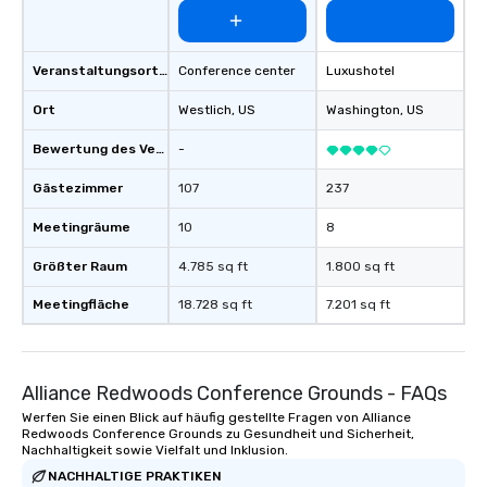
Veranstaltungsortstyp
Conference center
Luxushotel
Ort
Westlich
, US
Washington
, US
Bewertung des Veranstaltungsortes
-
Gästezimmer
107
237
Meetingräume
10
8
Größter Raum
4.785 sq ft
1.800 sq ft
Meetingfläche
18.728 sq ft
7.201 sq ft
Alliance Redwoods Conference Grounds - FAQs
Werfen Sie einen Blick auf häufig gestellte Fragen von Alliance
Redwoods Conference Grounds zu Gesundheit und Sicherheit,
Nachhaltigkeit sowie Vielfalt und Inklusion.
NACHHALTIGE PRAKTIKEN