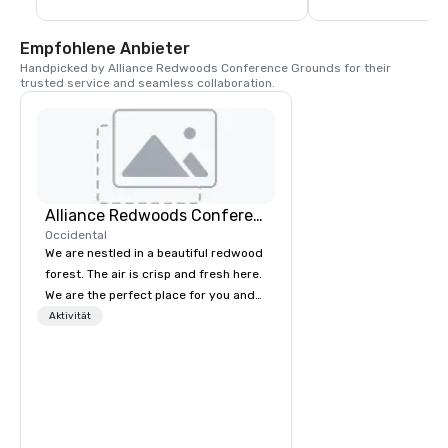
Pizzen, Pasta, Rindfl
natürlich das hauseig
Saloon ist dafür beka
Empfohlene Anbieter
Pint Bier der Stadt zu
Handpicked by Alliance Redwoods Conference Grounds for their 
Union treffen sich Ge
trusted service and seamless collaboration.
Familien und Freunde
County.
Alliance Redwoods Conference Grounds
Occidental
We are nestled in a beautiful redwood
forest. The air is crisp and fresh here.
We are the perfect place for you and
your group to come get away from
Aktivität
the hustle and bustle of everyday life.
Come unplug and recharge your
mental battery! We offer activities and
meetings spaces as well as catered
meals, tailored to meet your unique
needs. The process of booking a