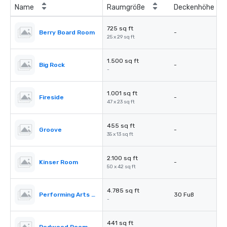
Name
Raumgröße
Deckenhöhe
725 sq ft
Berry Board Room
-
25 x 29 sq ft
1.500 sq ft
Big Rock
-
-
1.001 sq ft
Fireside
-
47 x 23 sq ft
455 sq ft
Groove
-
35 x 13 sq ft
2.100 sq ft
Kinser Room
-
50 x 42 sq ft
4.785 sq ft
Performing Arts Center (PAC)
30 Fuß
-
441 sq ft