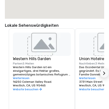
Lokale Sehenswürdigkeiten
Western Hills Garden
Union Hotelrest
Parken
5 Meilen
Nachtleben
3 Meilen
Western Hills Garden ist ein 
Das Occidental Union
einzigartiges, drei Hektar großes, 
gegründet. Es ist sei
gemeinnütziges botanisches Refugium 
Familie Gonnella. Das 
in Occidental, Kalifornien, das eine 
Weiterlesen
Gebäude beherbergt e
Weiterlesen
sensorische Explosion von Texturen, 
16250 Coleman Valley Road.
Salon, einen Speises
3731 Main Street
Farben, Formen und Klängen bietet. Es 
Westlich, CA, US 95465
Ballroom. Das Café öf
Westlich, CA, US 954
ist ein beeindruckendes Beispiel für 
um 6 Uhr und servier
Website besuchen
Website besuchen
kultivierte Biodiversität und beherbergt 
Gebäck und Kaffee. Di
seltene und wichtige Pflanzenarten, von 
der Saloon sind täglic
denen viele in der Natur fast 
geöffnet. Zu einem be
ausgestorben sind.
oder Abendessen im U
der Regel köstliche S