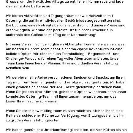
Gruppe, um der Hektik des Alltags zu entfliehen. Komm raus und lade 
deine mentale Batterie auf!

Wir bieten Aktivitäten und Tagungsräume sowie Mahlzeiten mit 
Catering, die auf Ihre individuellen Bedürfnisse zugeschnitten sind. 
Die Buchung eines Retreats bei uns ist einfach und unsere Preise sind 
erschwinglich. Wir sind der perfekte Ort für Ihren Firmenurlaub 
außerhalb des Geländes mit Tag oder Übernachtung!

Mit einer Vielzahl von verfügbaren Aktivitäten können Sie wählen, was 
am besten zu Ihrem Team passt. Sonoma Zipline Adventures ist eine 
beliebte Option. Wir können auch Teambuilding-, Bogenschieß- und 
Challenge-Parcours für einen Tag voller Abenteuer anbieten. Unser 
Team kann Ihnen bei der Planung Ihrer individuellen Veranstaltung 
behilflich sein.

Wir servieren eine Reihe verschiedener Speisen und Snacks, um Ihren 
Tag mit Ihrem Team angenehm und erfolgreich zu gestalten. Wir haben 
einen großen Speisesaal, der 450 Gäste gleichzeitig bedienen kann. 
Wenn Sie jedoch eine intimere, gehobene Option wünschen, kann unser 
komplettes Catering-Team mit Ihnen zusammenarbeiten, um das 
Essen Ihrer Träume zu kreieren!

Wenn Sie einen new meting room nutzen möchten, stehen Ihnen eine 
Reihe verschiedener Räume zur Verfügung, von Sitzungssälen bis hin 
zu großen Veranstaltungsorten.

Wir haben gemütliche Unterkunftsmöglichkeiten, die von Hütten bis hin 