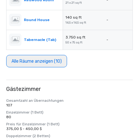
Redwood Room
-
21 x 21 sq ft
140 sq ft
Round House
-
14,5 x 14,5 sq ft
3.750 sq ft
Tabernacle (Tab)
-
50 x 75 sq ft
Alle Räume anzeigen (10)
Gästezimmer
Gesamtzahl an Übernachtungen
107
Einzelzimmer (1 Bett)
80
Preis für Einzelzimmer (1 Bett)
375,00 $ - 450,00 $
Doppelzimmer (2 Betten)