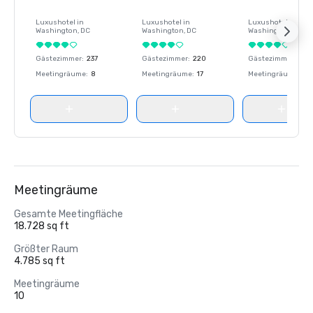
Luxushotel in
Luxushotel in
Luxushotel in
Washington
, DC
Washington
, DC
Washington
, DC
Gästezimmer
:
237
Gästezimmer
:
220
Gästezimmer
:
237
Meetingräume
:
8
Meetingräume
:
17
Meetingräume
:
8
Meetingräume
Gesamte Meetingfläche
18.728 sq ft
Größter Raum
4.785 sq ft
Meetingräume
10