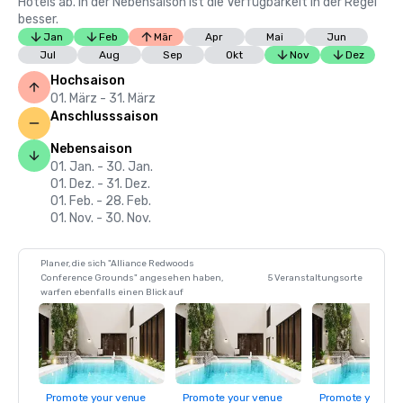
Hotels ab. In der Nebensaison ist die Verfügbarkeit in der Regel
besser.
Jan
Feb
Mär
Apr
Mai
Jun
Jul
Aug
Sep
Okt
Nov
Dez
Hochsaison
01. März - 31. März
Anschlusssaison
Nebensaison
01. Jan. - 30. Jan.
01. Dez. - 31. Dez.
01. Feb. - 28. Feb.
01. Nov. - 30. Nov.
Planer, die sich "Alliance Redwoods
Conference Grounds" angesehen haben,
5 Veranstaltungsorte
warfen ebenfalls einen Blick auf
Promote your venue
Promote your venue
Promote your ve