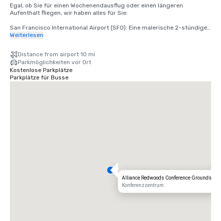
Egal, ob Sie für einen Wochenendausflug oder einen längeren 
Aufenthalt fliegen, wir haben alles für Sie:

San Francisco International Airport (SFO): Eine malerische 2-stündige 
Fahrt bringt Sie von der Ankunft zur Entspannung.

Weiterlesen
Santa Rosa's Charles M. Schulz — Sonoma County Airport (STS): Nur 35 
Distance from airport 10 mi
Minuten von unserer Haustür entfernt — der schnellste Weg zu Ihrem 
Parkmöglichkeiten vor Ort
rustikalen Rückzugsort.
Kostenlose Parkplätze
Parkplätze für Busse
Alliance Redwoods Conference Grounds
Konferenzzentrum