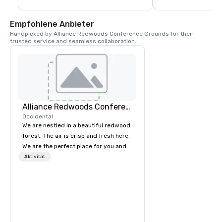
Pizzen, Pasta, Rindfl
natürlich das hauseig
Saloon ist dafür beka
Empfohlene Anbieter
Pint Bier der Stadt zu
Handpicked by Alliance Redwoods Conference Grounds for their 
Union treffen sich Ge
trusted service and seamless collaboration.
Familien und Freunde
County.
Alliance Redwoods Conference Grounds
Occidental
We are nestled in a beautiful redwood
forest. The air is crisp and fresh here.
We are the perfect place for you and
your group to come get away from
Aktivität
the hustle and bustle of everyday life.
Come unplug and recharge your
mental battery! We offer activities and
meetings spaces as well as catered
meals, tailored to meet your unique
needs. The process of booking a