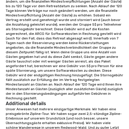
ändern, um die finanziellen Mindestverpflichtungen (Anzahl der Gäste) 
meeting room we have a number of
bis zu 120 Tage vor dem Retreatdatum zu senken. Nach Ablauf der 120 
different rooms that are available,
Tage können Verträge nur noch geändert werden, um die finanzielle 
from boardrooms to large venues. We
Mindestverpflichtung (Anzahl der Gäste) zu erhöhen. Sobald ein 
Vertrag erstellt und genehmigt wurde und storniert wird (auch bevor 
have cozy lodging options ranging
die Anzahlung geleistet wurde), werden der Gruppe 5$ pro Teilnehmer 
anywhere from cabins to cottages.
als Stornogebühr berechnet. Diese Gebühr wird auf die Kosten 
Wake up under the canopy in a
angerechnet, die ARCG für Softwarekosten in Rechnung gestellt wird 
(auch für den Fall, dass das Retreat abgesagt wird). Innerhalb von 7 
forested paradise at whatever level
Tagen nach der Reservierung werden keine Rückerstattungen 
of creature comfort your team
angeboten, da die finanzielle Mindestverbindlichkeit der Gruppe zu 
prefers. Call or email us today to plan
diesem Zeitpunkt fällig ist. Wenn deine Gruppe uns eine Anzahl von 
Gästen gegeben hat und du diese Zahl senkst, Gäste gegen andere 
your retreat!
Gäste tauschst oder mit weniger Gästen anreist, als das Paket 
angefordert hat, berechnen wir eine Gebühr von 5$ pro Person für eine 
späte Stornierung, um unsere Softwarekosten zu decken. Diese 
Gebühr wird der endgültigen Rechnung hinzugefügt. Die Stornogebühr 
fällt zusätzlich zur Erfüllung der im Vertrag festgelegten 
Mindestanzahl an Gästen an. Nach Ablauf der 120 Tage wird Ihnen Ihre 
Mindestanzahl an Gästen (zuzüglich aller zusätzlichen Gäste) zuzüglich 
der in den Stornierungsbedingungen aufgeführten Gebühren in 
Rechnung gestellt.
Additional details
Unser Anwesen hat mehrere einzigartige Merkmale. Wir haben eine 
preisgekrönte Zipline-Tour. Wir haben sogar zwei 2,5-stündige Zipline-
Erlebnisse auf unserem Grundstück (und noch besser, unsere 
Übernachtungsgäste erhalten exklusive Preise). Wir haben viele 
schöne Wanderwege in unserem Redwood-Wald. Und zu guter Letzt 