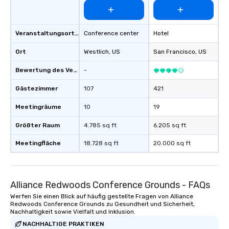
Veranstaltungsortstyp
Conference center
Hotel
Ort
Westlich
, US
San Francisco
, US
Bewertung des Veranstaltungsortes
-
Gästezimmer
107
421
Meetingräume
10
19
Größter Raum
4.785 sq ft
6.205 sq ft
Meetingfläche
18.728 sq ft
20.000 sq ft
Alliance Redwoods Conference Grounds - FAQs
Werfen Sie einen Blick auf häufig gestellte Fragen von Alliance
Redwoods Conference Grounds zu Gesundheit und Sicherheit,
Nachhaltigkeit sowie Vielfalt und Inklusion.
NACHHALTIGE PRAKTIKEN