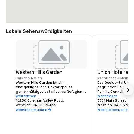
Lokale Sehenswürdigkeiten
Western Hills Garden
Union Hotelrest
Parken
5 Meilen
Nachtleben
3 Meilen
Western Hills Garden ist ein 
Das Occidental Union
einzigartiges, drei Hektar großes, 
gegründet. Es ist sei
gemeinnütziges botanisches Refugium 
Familie Gonnella. Das 
in Occidental, Kalifornien, das eine 
Weiterlesen
Gebäude beherbergt e
Weiterlesen
sensorische Explosion von Texturen, 
16250 Coleman Valley Road.
Salon, einen Speises
3731 Main Street
Farben, Formen und Klängen bietet. Es 
Westlich, CA, US 95465
Ballroom. Das Café öf
Westlich, CA, US 954
ist ein beeindruckendes Beispiel für 
um 6 Uhr und servier
Website besuchen
Website besuchen
kultivierte Biodiversität und beherbergt 
Gebäck und Kaffee. Di
seltene und wichtige Pflanzenarten, von 
der Saloon sind täglic
denen viele in der Natur fast 
geöffnet. Zu einem be
ausgestorben sind.
oder Abendessen im U
der Regel köstliche S