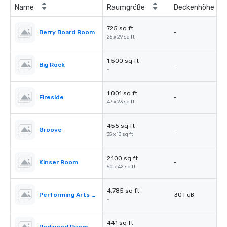
Name
Raumgröße
Deckenhöhe
725 sq ft
Berry Board Room
-
25 x 29 sq ft
1.500 sq ft
Big Rock
-
-
1.001 sq ft
Fireside
-
47 x 23 sq ft
455 sq ft
Groove
-
35 x 13 sq ft
2.100 sq ft
Kinser Room
-
50 x 42 sq ft
4.785 sq ft
Performing Arts Center (PAC)
30 Fuß
-
441 sq ft