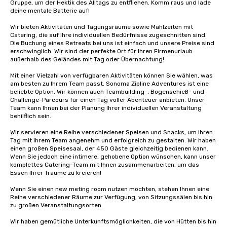
Gruppe, um der Hektik des Alltags zu entfliehen. Komm raus und lade 
deine mentale Batterie auf!

Wir bieten Aktivitäten und Tagungsräume sowie Mahlzeiten mit 
Catering, die auf Ihre individuellen Bedürfnisse zugeschnitten sind. 
Die Buchung eines Retreats bei uns ist einfach und unsere Preise sind 
erschwinglich. Wir sind der perfekte Ort für Ihren Firmenurlaub 
außerhalb des Geländes mit Tag oder Übernachtung!

Mit einer Vielzahl von verfügbaren Aktivitäten können Sie wählen, was 
am besten zu Ihrem Team passt. Sonoma Zipline Adventures ist eine 
beliebte Option. Wir können auch Teambuilding-, Bogenschieß- und 
Challenge-Parcours für einen Tag voller Abenteuer anbieten. Unser 
Team kann Ihnen bei der Planung Ihrer individuellen Veranstaltung 
behilflich sein.

Wir servieren eine Reihe verschiedener Speisen und Snacks, um Ihren 
Tag mit Ihrem Team angenehm und erfolgreich zu gestalten. Wir haben 
einen großen Speisesaal, der 450 Gäste gleichzeitig bedienen kann. 
Wenn Sie jedoch eine intimere, gehobene Option wünschen, kann unser 
komplettes Catering-Team mit Ihnen zusammenarbeiten, um das 
Essen Ihrer Träume zu kreieren!

Wenn Sie einen new meting room nutzen möchten, stehen Ihnen eine 
Reihe verschiedener Räume zur Verfügung, von Sitzungssälen bis hin 
zu großen Veranstaltungsorten.

Wir haben gemütliche Unterkunftsmöglichkeiten, die von Hütten bis hin 