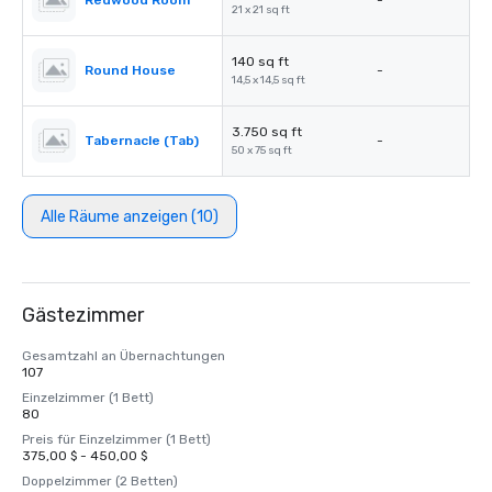
Redwood Room
-
21 x 21 sq ft
140 sq ft
Round House
-
14,5 x 14,5 sq ft
3.750 sq ft
Tabernacle (Tab)
-
50 x 75 sq ft
Alle Räume anzeigen (10)
Gästezimmer
Gesamtzahl an Übernachtungen
107
Einzelzimmer (1 Bett)
80
Preis für Einzelzimmer (1 Bett)
375,00 $ - 450,00 $
Doppelzimmer (2 Betten)