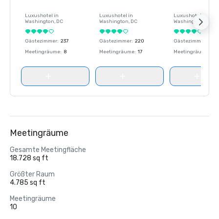
Luxushotel in
Luxushotel in
Luxushotel in
Washington
, DC
Washington
, DC
Washington
, DC
Gästezimmer
:
237
Gästezimmer
:
220
Gästezimmer
:
237
Meetingräume
:
8
Meetingräume
:
17
Meetingräume
:
8
Meetingräume
Gesamte Meetingfläche
18.728 sq ft
Größter Raum
4.785 sq ft
Meetingräume
10