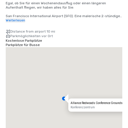
Egal, ob Sie für einen Wochenendausflug oder einen längeren 
Aufenthalt fliegen, wir haben alles für Sie:

San Francisco International Airport (SFO): Eine malerische 2-stündige 
Fahrt bringt Sie von der Ankunft zur Entspannung.

Weiterlesen
Santa Rosa's Charles M. Schulz — Sonoma County Airport (STS): Nur 35 
Distance from airport 10 mi
Minuten von unserer Haustür entfernt — der schnellste Weg zu Ihrem 
Parkmöglichkeiten vor Ort
rustikalen Rückzugsort.
Kostenlose Parkplätze
Parkplätze für Busse
Alliance Redwoods Conference Grounds
Konferenzzentrum