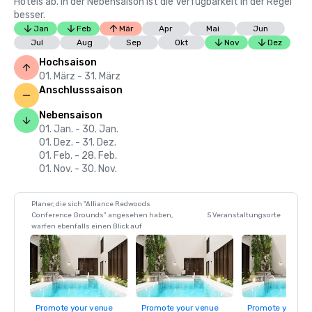
Hotels ab. In der Nebensaison ist die Verfügbarkeit in der Regel
besser.
Jan
Feb
Mär
Apr
Mai
Jun
Jul
Aug
Sep
Okt
Nov
Dez
Hochsaison
01. März - 31. März
Anschlusssaison
Nebensaison
01. Jan. - 30. Jan.
01. Dez. - 31. Dez.
01. Feb. - 28. Feb.
01. Nov. - 30. Nov.
Planer, die sich "Alliance Redwoods
Conference Grounds" angesehen haben,
5 Veranstaltungsorte
warfen ebenfalls einen Blick auf
Promote your venue
Promote your venue
Promote your ve