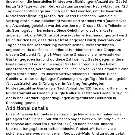
ändern, um die finanziellen Mindestverpflichtungen (Anzahl der Gäste) 
meeting room we have a number of
bis zu 120 Tage vor dem Retreatdatum zu senken. Nach Ablauf der 120 
different rooms that are available,
Tage können Verträge nur noch geändert werden, um die finanzielle 
from boardrooms to large venues. We
Mindestverpflichtung (Anzahl der Gäste) zu erhöhen. Sobald ein 
Vertrag erstellt und genehmigt wurde und storniert wird (auch bevor 
have cozy lodging options ranging
die Anzahlung geleistet wurde), werden der Gruppe 5$ pro Teilnehmer 
anywhere from cabins to cottages.
als Stornogebühr berechnet. Diese Gebühr wird auf die Kosten 
Wake up under the canopy in a
angerechnet, die ARCG für Softwarekosten in Rechnung gestellt wird 
(auch für den Fall, dass das Retreat abgesagt wird). Innerhalb von 7 
forested paradise at whatever level
Tagen nach der Reservierung werden keine Rückerstattungen 
of creature comfort your team
angeboten, da die finanzielle Mindestverbindlichkeit der Gruppe zu 
prefers. Call or email us today to plan
diesem Zeitpunkt fällig ist. Wenn deine Gruppe uns eine Anzahl von 
Gästen gegeben hat und du diese Zahl senkst, Gäste gegen andere 
your retreat!
Gäste tauschst oder mit weniger Gästen anreist, als das Paket 
angefordert hat, berechnen wir eine Gebühr von 5$ pro Person für eine 
späte Stornierung, um unsere Softwarekosten zu decken. Diese 
Gebühr wird der endgültigen Rechnung hinzugefügt. Die Stornogebühr 
fällt zusätzlich zur Erfüllung der im Vertrag festgelegten 
Mindestanzahl an Gästen an. Nach Ablauf der 120 Tage wird Ihnen Ihre 
Mindestanzahl an Gästen (zuzüglich aller zusätzlichen Gäste) zuzüglich 
der in den Stornierungsbedingungen aufgeführten Gebühren in 
Rechnung gestellt.
Additional details
Unser Anwesen hat mehrere einzigartige Merkmale. Wir haben eine 
preisgekrönte Zipline-Tour. Wir haben sogar zwei 2,5-stündige Zipline-
Erlebnisse auf unserem Grundstück (und noch besser, unsere 
Übernachtungsgäste erhalten exklusive Preise). Wir haben viele 
schöne Wanderwege in unserem Redwood-Wald. Und zu guter Letzt 