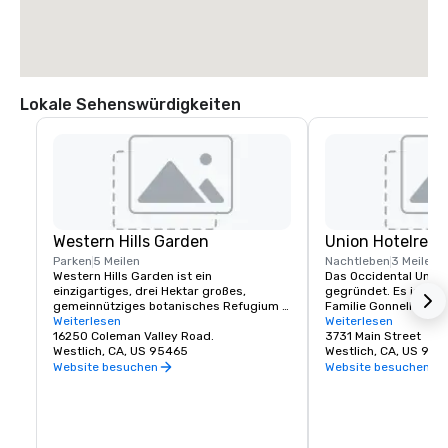
Lokale Sehenswürdigkeiten
Western Hills Garden
Union Hotelrest
Parken
5 Meilen
Nachtleben
3 Meilen
Western Hills Garden ist ein 
Das Occidental Union
einzigartiges, drei Hektar großes, 
gegründet. Es ist sei
gemeinnütziges botanisches Refugium 
Familie Gonnella. Das 
in Occidental, Kalifornien, das eine 
Weiterlesen
Gebäude beherbergt e
Weiterlesen
sensorische Explosion von Texturen, 
16250 Coleman Valley Road.
Salon, einen Speises
3731 Main Street
Farben, Formen und Klängen bietet. Es 
Westlich, CA, US 95465
Ballroom. Das Café öf
Westlich, CA, US 954
ist ein beeindruckendes Beispiel für 
um 6 Uhr und servier
Website besuchen
Website besuchen
kultivierte Biodiversität und beherbergt 
Gebäck und Kaffee. Di
seltene und wichtige Pflanzenarten, von 
der Saloon sind täglic
denen viele in der Natur fast 
geöffnet. Zu einem be
ausgestorben sind.
oder Abendessen im U
der Regel köstliche S