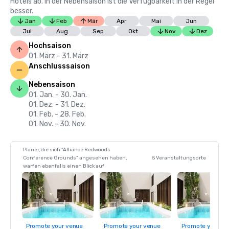
Hotels ab. In der Nebensaison ist die Verfügbarkeit in der Regel
besser.
Jan
Feb
Mär
Apr
Mai
Jun
Jul
Aug
Sep
Okt
Nov
Dez
Hochsaison
01. März - 31. März
Anschlusssaison
Nebensaison
01. Jan. - 30. Jan.
01. Dez. - 31. Dez.
01. Feb. - 28. Feb.
01. Nov. - 30. Nov.
Planer, die sich "Alliance Redwoods
Conference Grounds" angesehen haben,
5 Veranstaltungsorte
warfen ebenfalls einen Blick auf
Promote your venue
Promote your venue
Promote your ve