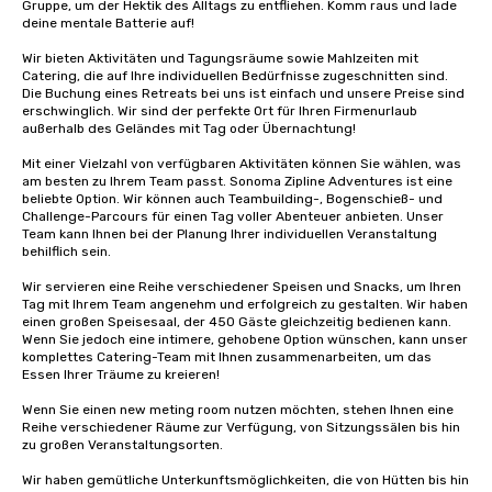
Gruppe, um der Hektik des Alltags zu entfliehen. Komm raus und lade 
deine mentale Batterie auf!

Wir bieten Aktivitäten und Tagungsräume sowie Mahlzeiten mit 
Catering, die auf Ihre individuellen Bedürfnisse zugeschnitten sind. 
Die Buchung eines Retreats bei uns ist einfach und unsere Preise sind 
erschwinglich. Wir sind der perfekte Ort für Ihren Firmenurlaub 
außerhalb des Geländes mit Tag oder Übernachtung!

Mit einer Vielzahl von verfügbaren Aktivitäten können Sie wählen, was 
am besten zu Ihrem Team passt. Sonoma Zipline Adventures ist eine 
beliebte Option. Wir können auch Teambuilding-, Bogenschieß- und 
Challenge-Parcours für einen Tag voller Abenteuer anbieten. Unser 
Team kann Ihnen bei der Planung Ihrer individuellen Veranstaltung 
behilflich sein.

Wir servieren eine Reihe verschiedener Speisen und Snacks, um Ihren 
Tag mit Ihrem Team angenehm und erfolgreich zu gestalten. Wir haben 
einen großen Speisesaal, der 450 Gäste gleichzeitig bedienen kann. 
Wenn Sie jedoch eine intimere, gehobene Option wünschen, kann unser 
komplettes Catering-Team mit Ihnen zusammenarbeiten, um das 
Essen Ihrer Träume zu kreieren!

Wenn Sie einen new meting room nutzen möchten, stehen Ihnen eine 
Reihe verschiedener Räume zur Verfügung, von Sitzungssälen bis hin 
zu großen Veranstaltungsorten.

Wir haben gemütliche Unterkunftsmöglichkeiten, die von Hütten bis hin 