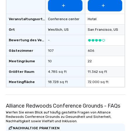
Veranstaltungsortstyp
Conference center
Hotel
Ort
Westlich
, US
San Francisco
, US
Bewertung des Veranstaltungsortes
-
Gästezimmer
107
606
Meetingräume
10
22
Größter Raum
4.785 sq ft
11.362 sq ft
Meetingfläche
18.728 sq ft
72.000 sq ft
Alliance Redwoods Conference Grounds - FAQs
Werfen Sie einen Blick auf häufig gestellte Fragen von Alliance
Redwoods Conference Grounds zu Gesundheit und Sicherheit,
Nachhaltigkeit sowie Vielfalt und Inklusion.
NACHHALTIGE PRAKTIKEN