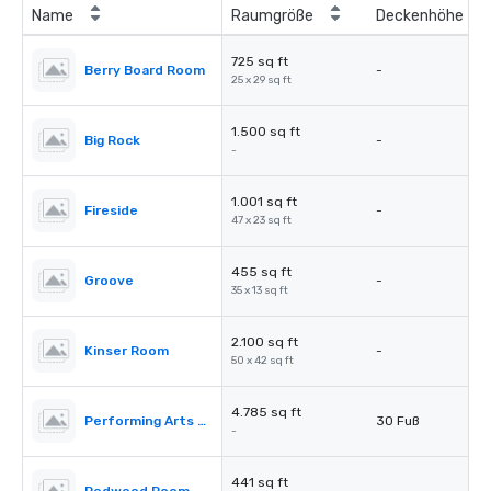
Name
Raumgröße
Deckenhöhe
725 sq ft
Berry Board Room
-
25 x 29 sq ft
1.500 sq ft
Big Rock
-
-
1.001 sq ft
Fireside
-
47 x 23 sq ft
455 sq ft
Groove
-
35 x 13 sq ft
2.100 sq ft
Kinser Room
-
50 x 42 sq ft
4.785 sq ft
Performing Arts Center (PAC)
30 Fuß
-
441 sq ft