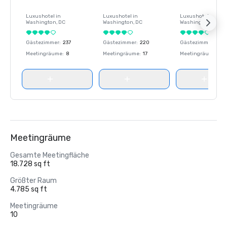
Luxushotel in
Luxushotel in
Luxushotel in
Washington
, DC
Washington
, DC
Washington
, DC
Gästezimmer
:
237
Gästezimmer
:
220
Gästezimmer
:
237
Meetingräume
:
8
Meetingräume
:
17
Meetingräume
:
8
Meetingräume
Gesamte Meetingfläche
18.728 sq ft
Größter Raum
4.785 sq ft
Meetingräume
10