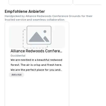
Pizzen, Pasta, Rindfl
natürlich das hauseig
Saloon ist dafür beka
Empfohlene Anbieter
Pint Bier der Stadt zu
Handpicked by Alliance Redwoods Conference Grounds for their 
Union treffen sich Ge
trusted service and seamless collaboration.
Familien und Freunde
County.
Alliance Redwoods Conference Grounds
Occidental
We are nestled in a beautiful redwood
forest. The air is crisp and fresh here.
We are the perfect place for you and
your group to come get away from
Aktivität
the hustle and bustle of everyday life.
Come unplug and recharge your
mental battery! We offer activities and
meetings spaces as well as catered
meals, tailored to meet your unique
needs. The process of booking a