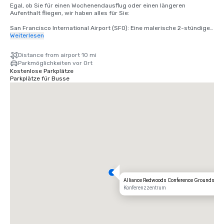
Egal, ob Sie für einen Wochenendausflug oder einen längeren 
Aufenthalt fliegen, wir haben alles für Sie:

San Francisco International Airport (SFO): Eine malerische 2-stündige 
Fahrt bringt Sie von der Ankunft zur Entspannung.

Weiterlesen
Santa Rosa's Charles M. Schulz — Sonoma County Airport (STS): Nur 35 
Distance from airport 10 mi
Minuten von unserer Haustür entfernt — der schnellste Weg zu Ihrem 
Parkmöglichkeiten vor Ort
rustikalen Rückzugsort.
Kostenlose Parkplätze
Parkplätze für Busse
Alliance Redwoods Conference Grounds
Konferenzzentrum