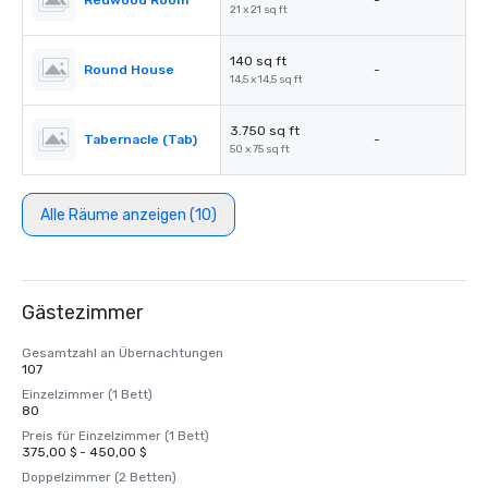
Redwood Room
-
21 x 21 sq ft
140 sq ft
Round House
-
14,5 x 14,5 sq ft
3.750 sq ft
Tabernacle (Tab)
-
50 x 75 sq ft
Alle Räume anzeigen (10)
Gästezimmer
Gesamtzahl an Übernachtungen
107
Einzelzimmer (1 Bett)
80
Preis für Einzelzimmer (1 Bett)
375,00 $ - 450,00 $
Doppelzimmer (2 Betten)