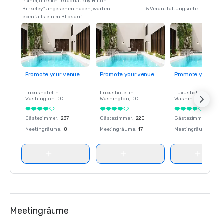
Planer, die sich "Graduate by Hilton
Berkeley" angesehen haben, warfen
5 Veranstaltungsorte
ebenfalls einen Blick auf
Promote your venue
Promote your venue
Promote your ve
Luxushotel in
Luxushotel in
Luxushotel in
Washington
, DC
Washington
, DC
Washington
, DC
Gästezimmer
:
237
Gästezimmer
:
220
Gästezimmer
:
237
Meetingräume
:
8
Meetingräume
:
17
Meetingräume
:
8
Meetingräume