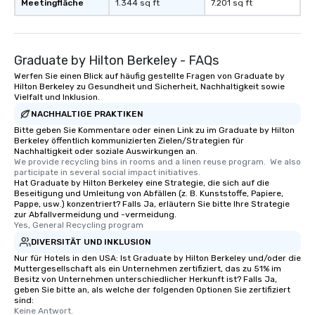
Meetingfläche
1.344 sq ft
7.201 sq ft
Graduate by Hilton Berkeley - FAQs
Werfen Sie einen Blick auf häufig gestellte Fragen von Graduate by
Hilton Berkeley zu Gesundheit und Sicherheit, Nachhaltigkeit sowie
Vielfalt und Inklusion.
NACHHALTIGE PRAKTIKEN
Bitte geben Sie Kommentare oder einen Link zu im Graduate by Hilton
Berkeley öffentlich kommunizierten Zielen/Strategien für
Nachhaltigkeit oder soziale Auswirkungen an.
We provide recycling bins in rooms and a linen reuse program.  We also 
participate in several social impact initiatives.
Hat Graduate by Hilton Berkeley eine Strategie, die sich auf die
Beseitigung und Umleitung von Abfällen (z. B. Kunststoffe, Papiere,
Pappe, usw.) konzentriert? Falls Ja, erläutern Sie bitte Ihre Strategie
zur Abfallvermeidung und -vermeidung.
Yes, General Recycling program
DIVERSITÄT UND INKLUSION
Nur für Hotels in den USA: Ist Graduate by Hilton Berkeley und/oder die
Muttergesellschaft als ein Unternehmen zertifiziert, das zu 51% im
Besitz von Unternehmen unterschiedlicher Herkunft ist? Falls Ja,
geben Sie bitte an, als welche der folgenden Optionen Sie zertifiziert
sind:
Keine Antwort.