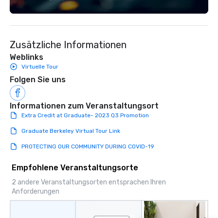
connection, boost engagement, and
Fully customizable by 
leave participants with new skills
seniority, and objectiv
they'll actually use. Perfect for: Team
building, corporate wellness
Zusätzliche Informationen
programs, birthday parties,
anniversary celebrations, rehearsal
Weblinks
dinners, holiday events, client
Virtuelle Tour
entertainment, and virtual team
Folgen Sie uns
connections. We handle everything
from ingredient sourcing to
Informationen zum Veranstaltungsort
instruction, making your event
Extra Credit at Graduate- 2023 Q3 Promotion
planning seamless.
Graduate Berkeley Virtual Tour Link
PROTECTING OUR COMMUNITY DURING COVID-19
Empfohlene Veranstaltungsorte
2 andere Veranstaltungsorten entsprachen Ihren
Anforderungen