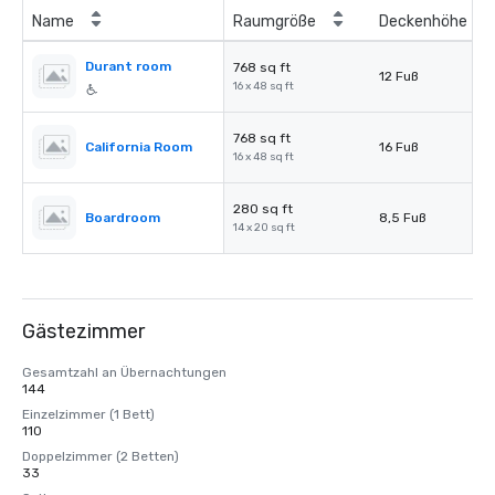
Name
Raumgröße
Deckenhöhe
Durant room
768 sq ft
12 Fuß
16 x 48 sq ft
768 sq ft
California Room
16 Fuß
16 x 48 sq ft
280 sq ft
Boardroom
8,5 Fuß
14 x 20 sq ft
Gästezimmer
Gesamtzahl an Übernachtungen
144
Einzelzimmer (1 Bett)
110
Doppelzimmer (2 Betten)
33