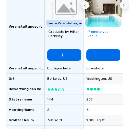
Aktueller Veranstaltungsort
Veranstaltungsort
Graduate by Hilton
Promote your
Berkeley
venue
Veranstaltungsortstyp
Boutique hotel
Luxushotel
Ort
Berkeley
, US
Washington
, US
Bewertung des Veranstaltungsortes
Gästezimmer
144
237
Meetingräume
2
8
Größter Raum
768 sq ft
1.800 sq ft