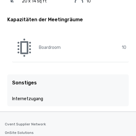
20 x 14 sq ft
10
Kapazitäten der Meetingräume
Boardroom
10
Sonstiges
Internetzugang
Cvent Supplier Network
OnSite Solutions