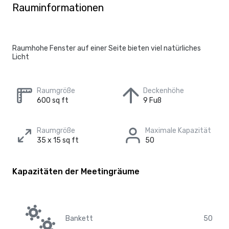
Rauminformationen
Raumhohe Fenster auf einer Seite bieten viel natürliches
Licht
Raumgröße
Deckenhöhe
600 sq ft
9 Fuß
Raumgröße
Maximale Kapazität
35 x 15 sq ft
50
Kapazitäten der Meetingräume
Bankett
50