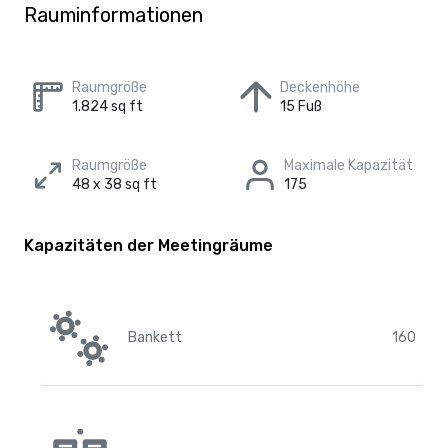
Rauminformationen
Raumgröße
Deckenhöhe
1.824 sq ft
15 Fuß
Raumgröße
Maximale Kapazität
48 x 38 sq ft
175
Kapazitäten der Meetingräume
Bankett
160