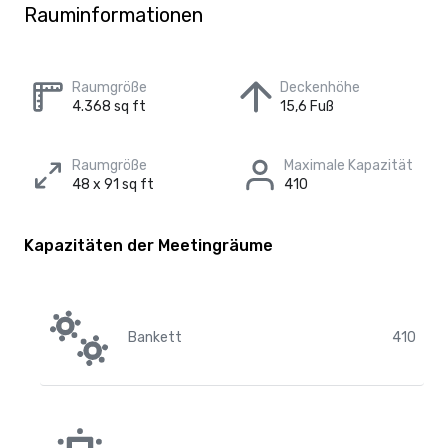
Rauminformationen
Raumgröße
Deckenhöhe
4.368 sq ft
15,6 Fuß
Raumgröße
Maximale Kapazität
48 x 91 sq ft
410
Kapazitäten der Meetingräume
Bankett
410